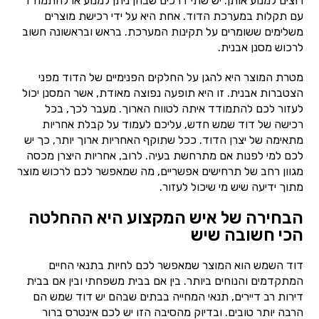
רוצים למנוע אותן. יש שתי דרכים שבהן ניתן למנוע או להתמודד
עם תקלות במערכת הדוד. אחת היא על ידי רכישת מוצרים
משלימים ששומרים על תקינות המערכת. בראש ובראשונה חשוב
לרכוש מסנן אבנית.
מטרת המוצר היא להגן על החלקים הפנימיים של הדוד מפני
הצטברות אבנית. זו היא תופעה נפוצה מאודת, אשר המסנן יכול
לעזור לכם להתמודד איתה לטווח הארוך. מעבר לכך, בכל
רכישה של דוד שמש חדש, עליכם לעמוד על קבלת אחריות
מתאימה של יצרן הדוד. ככל שתוקף האחריות ארוך יותר, כך יש
לכם למי לפנות אם מתרחשת בעיה. לרוב, אחריות היצרן מכסה
מגוון רחב של תרחישים אפשריים, מה שמאפשר לכם לרכוש מוצר
מתוך ידיעה שיש מי שיכול לעזור.
הבחירה של איש המקצוע היא ההחלטה
הכי חשובה שיש
דוד השמש הוא המוצר שמאפשר לכם לחיות בתנאי החיים
המתקדמים והנוחים ביותר. בין אם בבית משפחתי ובין אם בבית
דירות רב דיירים, תנאי המחייה בבתים שבהם יש דוד שמש הם
הרבה יותר טובים. ובדיוק מהסיבה הזו יש לכם אינטרס ברור