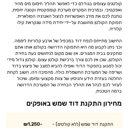
קולטנים עצומים בגודלם כדי לאפשר תהליך חימום מים מהיר
ואפקטיבי. ובמרבית המקרים מערכת קומפקטית וקטנה יחסית,
נותנת לכם את מירב האפשרויות לניצול האנרגיה הסולארית.
תפוקת הקולטן מחושבת על-ידי יחידת מידה שנקראת קילו
קלוריה.
החישוב מתייחס לנפח דוד במכפיל של ארבע קלוריות ליממה.
וכך ניתן לקבוע מה היא התפוקה הדרושה בקולטן אותו אתם
מתקינים בבית המגורים. אין שום מקום לניחושים בעת בחירת
הקולטן, שכן אין לכם צורך ברכישת קולטן עצום. קולטן גדול מידי
יכול לפגוע בתפקוד הדוד ואפילו להביא למצב של פיצוץ בדוד
ושריפה של המערכת החשמלית כולה. מהסיבה הזו, חשוב לקחת
החלטה בעזרת הידע והניסיון של צוות מקצועי ומיומן. שיכול
לעזור לכם לנהל את תהליך הבחירה של המערכת הדרושה
ברמה הטכנית.
מחירון התקנת דוד שמש באופקים
התקנת דוד שמש (ללא קולטים) -
₪1,250-