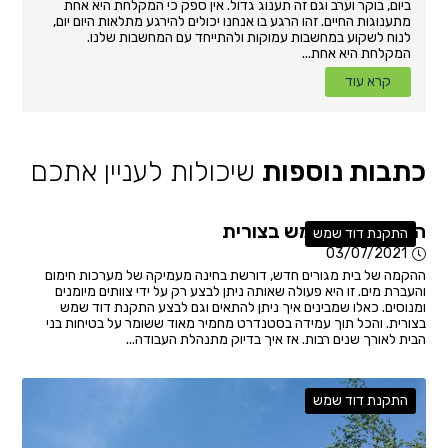
ביום, בוקר וערב וגם זה תענוג גדול. אין ספק כי המקלחת היא אחת
מתענוגות החיים. זהו הרגע בו אנחנו יכולים להירגע מתלאות היום יום,
לנוח לשקוע במחשבות עמוקות ולהתייחד עם המחשבות שלנו.
המקלחת היא אחת...
קרא עוד
כתבות נוספות
שיכולות לעניין אתכם
התקנת דוד שמש בצורית
התקנת דוד שמש
03/07/2021
ההקמה של בית מגורים חדש, דורשת בחינה מעמיקה של מערכות חימום
והעברת מים. זו היא פעולה שאותה ניתן לבצע רק על ידי צוותים מיומנים
ומנוסים. כאלו שמבינים איך ניתן להתאים וגם לבצע התקנת דוד שמש
בצורית. והכל תוך עמידה בסטנדרט מחמיר מאוד ששומר על בטיחות בני
הבית לאורך שנים רבות. אז איך בדיוק מתנהלת העבודה...
התקנת דוד שמש