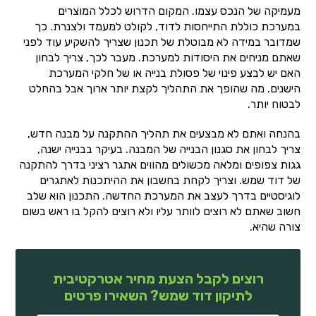
מעמיקה של הנכס עצמו. המקום הדרוש לכלל המוצרים
במערכת כוללת התייחסות לדוד, לקולט למעמד ולצנרת. כך
שמדובר במידה לא מבוטלת של תכנון שצריך להשקיע עוד לפני
שאתם מניחים את היסודות למערכת. מעבר לכך, צריך לבחון
האם יש לבצע פינוי של פסולת בנייה או של חלקי המערכת
הישנים. מה שהופך את התהליך לקצת יותר ארוך אבל בהחלט
לבטוח יותר.
בהנחה ואתם לא מבצעים את תהליך ההתקנה על מבנה חדש,
צריך לבחון את סגנון הבנייה של המבנה. בעיקר בבנייה ישנה,
גגות צפופים ומלאה מכשולים מהווים אתגר רציני בדרך להתקנה
של דוד שמש. וצריך לקחת בחשבון את ההיתכנות לאתגרים
לוגיסטיים בדרך לעצב את המערכת החדשה. התכנון הוא שלב
חשוב שאתם לא רוצים לוותר עליו ולא רוצים להקל בו ראש בשום
צורה שהיא.
רוצים לקבל הצעת מחיר אטרקטיבית
לתיקון דוד שמש? השאירו פרטים