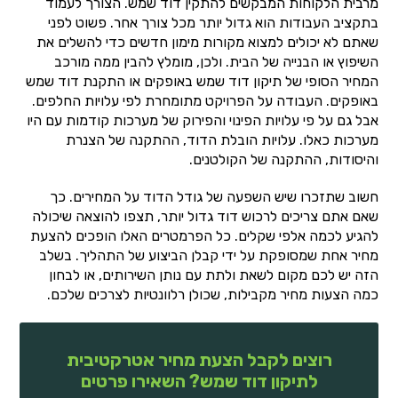
מרבית הלקוחות המבקשים להתקין דוד שמש. הצורך לעמוד
בתקציב העבודות הוא גדול יותר מכל צורך אחר. פשוט לפני
שאתם לא יכולים למצוא מקורות מימון חדשים כדי להשלים את
השיפוץ או הבנייה של הבית. ולכן, מומלץ להבין ממה מורכב
המחיר הסופי של תיקון דוד שמש באופקים או התקנת דוד שמש
באופקים. העבודה על הפרויקט מתומחרת לפי עלויות החלפים.
אבל גם על פי עלויות הפינוי והפירוק של מערכות קודמות עם היו
מערכות כאלו. עלויות הובלת הדוד, ההתקנה של הצנרת
והיסודות, ההתקנה של הקולטנים.
חשוב שתזכרו שיש השפעה של גודל הדוד על המחירים. כך
שאם אתם צריכים לרכוש דוד גדול יותר, תצפו להוצאה שיכולה
להגיע לכמה אלפי שקלים. כל הפרמטרים האלו הופכים להצעת
מחיר אחת שמסופקת על ידי קבלן הביצוע של התהליך. בשלב
הזה יש לכם מקום לשאת ולתת עם נותן השירותים, או לבחון
כמה הצעות מחיר מקבילות, שכולן רלוונטיות לצרכים שלכם.
רוצים לקבל הצעת מחיר אטרקטיבית
לתיקון דוד שמש? השאירו פרטים