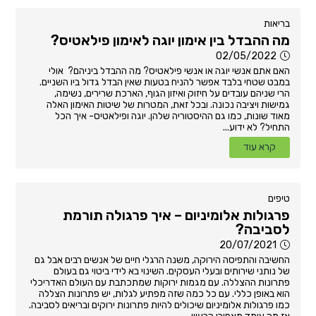
בריאות
מה ההבדל בין אימון יוגה לאימון פילאטיס?
02/05/2022
האם אתם אנשי יוגה או אנשי פילאטיס? מה ההבדל ביניהם? אולי
במבט שטחי בלבד אפשר להניח בטעות שאין הבדל גדול ביו השניים.
הרי שניהם עובדים על חיזוק ואיזון הגוף, הארכת שרירים, נשימה,
גמישות ויציבה נכונה. ובכל זאת, המטרות של שיטות האימון האלה
מאוד שונות, כמו גם ההיסטוריה שלהן. יוגה ופילאטיס- איך הכל
התחיל? לא ידוע...
קרא עוד
טיפים
פרגולות אלומיניום – איך פרגולה תורמת
לסביבה?
20/07/2021
החשיבה והתפיסה הירוקה, משנה הרגלי חיים של אנשים רבים אבל גם
של נותני שירותים ובעלי העסקים. השינוי בא לידי ביטוי גם בעולם
פתרונות ההצללה. עם מגמות ירוקות שמתכתבת עם העולם האדריכלי
הוא באופן כללי. עם כל כמה שזה מפתיע לגלות, יש פתרונות הצללה
כמו פרגולות אלומיניום שיכולים להיות פתרונות ירוקים ובריאים לסביבה.