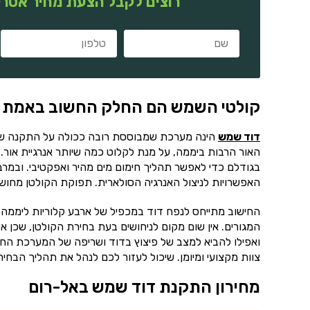
רוצים לקבל הצעת מחיר אטרק
קולטי השמש הם החלק החשוב באמת
דוד שמש
הינה מערכת שמבוססת רובה ככולה על התקנה של 
האור הרבות ביממה, על מנת לקלוט כמה שיותר אנרגיית אור. 
בגודלם כדי לאפשר תהליך חימום מים מהיר ואפקטיבי. ובמר
האפשרויות לניצול האנרגיה הסולארית. תפוקת הקולטן מחושב
החישוב מתייחס לנפח דוד במכפיל של ארבע קלוריות ליממה.
המגורים. אין שום מקום לניחושים בעת בחירת הקולטן, שכן אי
ואפילו להביא למצב של פיצוץ בדוד ושריפה של המערכת החש
צוות מקצועי ומיומן. שיכול לעזור לכם לנהל את תהליך הב
מחירון התקנת דוד שמש באל-רום