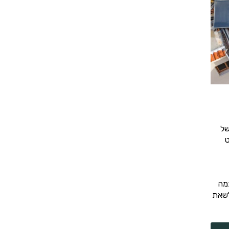
של
ט
מה
לשאת