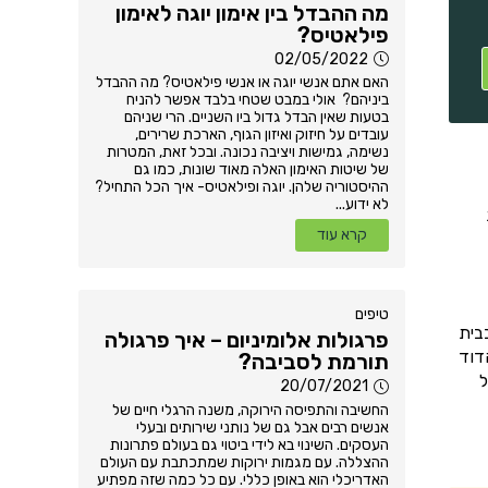
מה ההבדל בין אימון יוגה לאימון
פילאטיס?
02/05/2022
האם אתם אנשי יוגה או אנשי פילאטיס? מה ההבדל
ביניהם? אולי במבט שטחי בלבד אפשר להניח
בטעות שאין הבדל גדול ביו השניים. הרי שניהם
עובדים על חיזוק ואיזון הגוף, הארכת שרירים,
נשימה, גמישות ויציבה נכונה. ובכל זאת, המטרות
של שיטות האימון האלה מאוד שונות, כמו גם
ההיסטוריה שלהן. יוגה ופילאטיס- איך הכל התחיל?
לא ידוע...
קרא עוד
טיפים
בית
פרגולות אלומיניום – איך פרגולה
דוד
תורמת לסביבה?
ל
20/07/2021
החשיבה והתפיסה הירוקה, משנה הרגלי חיים של
אנשים רבים אבל גם של נותני שירותים ובעלי
העסקים. השינוי בא לידי ביטוי גם בעולם פתרונות
ההצללה. עם מגמות ירוקות שמתכתבת עם העולם
האדריכלי הוא באופן כללי. עם כל כמה שזה מפתיע