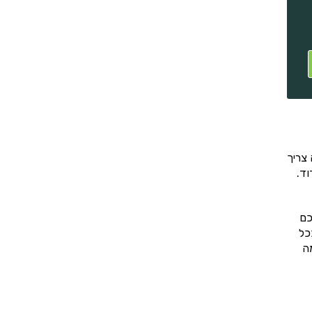
צריך
וד.
כם
כל
ה