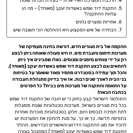
הרכבת המערכת האידיאלית – בעזרת חברות שונות
התקנת דוד שמש באשדות יעקב (מאוחד) – מה הן
עלויות ההתקנה?
אחריות ומוצרים נלווים
הבחירה של איש המקצוע היא ההחלטה הכי חשובה שיש
ההקמה של בית מגורים חדש, דורשת בחינה מעמיקה של
מערכות חימום והעברת מים. זו היא פעולה שאותה ניתן לבצע
רק על ידי צוותים מיומנים ומנוסים. כאלו שמבינים איך ניתן
להתאים וגם לבצע התקנת דוד שמש באשדות יעקב (מאוחד).
והכל תוך עמידה בסטנדרט מחמיר מאוד ששומר על בטיחות
בני הבית לאורך שנים רבות. אז איך בדיוק מתנהלת העבודה
על התאמה והתקנה של מערכות מים בבית? כל הפרטים
בכתבה הבאה!
הרגולטור הישראלי קבע בחוק כי יש חובה של התקנת דוד שמש
בכל בית מגורים בישראל. מערכות טכנולוגיות שונות מסוגלות
לתת תמיכה לנכסים היום, חלקן בטכנולוגיות מוכרות ואחרות
בתפיסה חדשה. כך או כך, על מנת להתקין את המערכות יש
להכיר את סוג ההתקנה הדרוש והאישורים הנדרשים. תהליך
התקנת דוד שמש באשדות יעקב (מאוחד) המתנהל בצורה