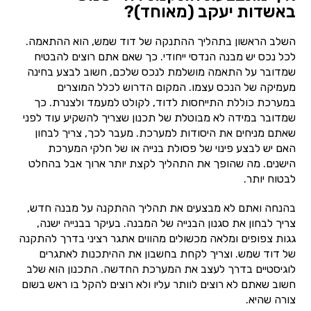
באשדות יעקב (מאוחד)?
השלב הראשון בתהליך ההתנקה של דוד שמש, הוא ההתאמה.
לכל נכס יש מבנה הנדסי ייחודי. כך שאם אתם רוצים להבטיח
שמדובר על התאמה מושלמת לנכס שלכם, חשוב לבצע בחינה
מעמיקה של הנכס עצמו. המקום הדרוש לכלל המוצרים
במערכת כוללת התייחסות לדוד, לקולט למעמד ולצנרת. כך
שמדובר במידה לא מבוטלת של תכנון שצריך להשקיע עוד לפני
שאתם מניחים את היסודות למערכת. מעבר לכך, צריך לבחון
האם יש לבצע פינוי של פסולת בנייה או של חלקי המערכת
הישנים. מה שהופך את התהליך לקצת יותר ארוך אבל בהחלט
לבטוח יותר.
בהנחה ואתם לא מבצעים את תהליך ההתקנה על מבנה חדש,
צריך לבחון את סגנון הבנייה של המבנה. בעיקר בבנייה ישנה,
גגות צפופים ומלאה מכשולים מהווים אתגר רציני בדרך להתקנה
של דוד שמש. וצריך לקחת בחשבון את ההיתכנות לאתגרים
לוגיסטיים בדרך לעצב את המערכת החדשה. התכנון הוא שלב
חשוב שאתם לא רוצים לוותר עליו ולא רוצים להקל בו ראש בשום
צורה שהיא.