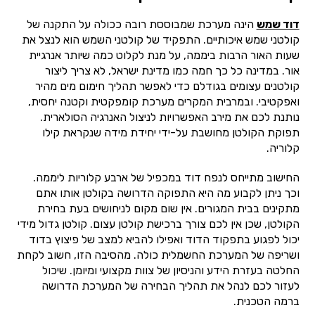
דוד שמש
הינה מערכת שמבוססת רובה ככולה על התקנה של
קולטני שמש איכותיים. התפקיד של קולטני השמש הוא לנצל את
שעות האור הרבות ביממה, על מנת לקלוט כמה שיותר אנרגיית
אור. במדינה כל כך חמה כמו מדינת ישראל, לא צריך ליצור
קולטנים עצומים בגודלם כדי לאפשר תהליך חימום מים מהיר
ואפקטיבי. ובמרבית המקרים מערכת קומפקטית וקטנה יחסית,
נותנת לכם את מירב האפשרויות לניצול האנרגיה הסולארית.
תפוקת הקולטן מחושבת על-ידי יחידת מידה שנקראת קילו
קלוריה.
החישוב מתייחס לנפח דוד במכפיל של ארבע קלוריות ליממה.
וכך ניתן לקבוע מה היא התפוקה הדרושה בקולטן אותו אתם
מתקינים בבית המגורים. אין שום מקום לניחושים בעת בחירת
הקולטן, שכן אין לכם צורך ברכישת קולטן עצום. קולטן גדול מידי
יכול לפגוע בתפקוד הדוד ואפילו להביא למצב של פיצוץ בדוד
ושריפה של המערכת החשמלית כולה. מהסיבה הזו, חשוב לקחת
החלטה בעזרת הידע והניסיון של צוות מקצועי ומיומן. שיכול
לעזור לכם לנהל את תהליך הבחירה של המערכת הדרושה
ברמה הטכנית.