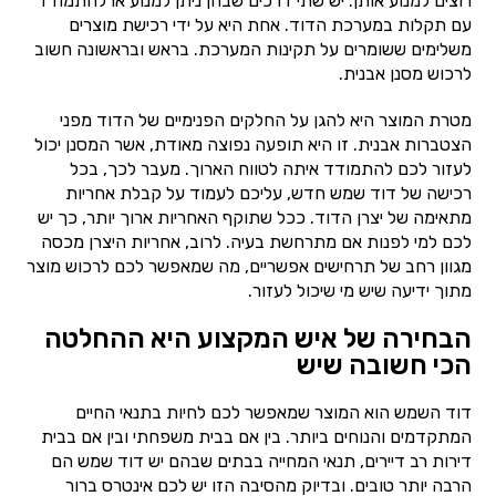
רוצים למנוע אותן. יש שתי דרכים שבהן ניתן למנוע או להתמודד
עם תקלות במערכת הדוד. אחת היא על ידי רכישת מוצרים
משלימים ששומרים על תקינות המערכת. בראש ובראשונה חשוב
לרכוש מסנן אבנית.
מטרת המוצר היא להגן על החלקים הפנימיים של הדוד מפני
הצטברות אבנית. זו היא תופעה נפוצה מאודת, אשר המסנן יכול
לעזור לכם להתמודד איתה לטווח הארוך. מעבר לכך, בכל
רכישה של דוד שמש חדש, עליכם לעמוד על קבלת אחריות
מתאימה של יצרן הדוד. ככל שתוקף האחריות ארוך יותר, כך יש
לכם למי לפנות אם מתרחשת בעיה. לרוב, אחריות היצרן מכסה
מגוון רחב של תרחישים אפשריים, מה שמאפשר לכם לרכוש מוצר
מתוך ידיעה שיש מי שיכול לעזור.
הבחירה של איש המקצוע היא ההחלטה
הכי חשובה שיש
דוד השמש הוא המוצר שמאפשר לכם לחיות בתנאי החיים
המתקדמים והנוחים ביותר. בין אם בבית משפחתי ובין אם בבית
דירות רב דיירים, תנאי המחייה בבתים שבהם יש דוד שמש הם
הרבה יותר טובים. ובדיוק מהסיבה הזו יש לכם אינטרס ברור