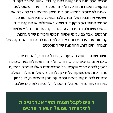
מרבית הלקוחות המבקשים להתקין דוד שמש. הצורך לעמוד
בתקציב העבודות הוא גדול יותר מכל צורך אחר. פשוט לפני
שאתם לא יכולים למצוא מקורות מימון חדשים כדי להשלים את
השיפוץ או הבנייה של הבית. ולכן, מומלץ להבין ממה מורכב
המחיר הסופי של תיקון דוד שמש באשכולות או התקנת דוד
שמש באשכולות. העבודה על הפרויקט מתומחרת לפי עלויות
החלפים. אבל גם על פי עלויות הפינוי והפירוק של מערכות
קודמות עם היו מערכות כאלו. עלויות הובלת הדוד, ההתקנה של
הצנרת והיסודות, ההתקנה של הקולטנים.
חשוב שתזכרו שיש השפעה של גודל הדוד על המחירים. כך
שאם אתם צריכים לרכוש דוד גדול יותר, תצפו להוצאה שיכולה
להגיע לכמה אלפי שקלים. כל הפרמטרים האלו הופכים להצעת
מחיר אחת שמסופקת על ידי קבלן הביצוע של התהליך. בשלב
הזה יש לכם מקום לשאת ולתת עם נותן השירותים, או לבחון
כמה הצעות מחיר מקבילות, שכולן רלוונטיות לצרכים שלכם.
רוצים לקבל הצעת מחיר אטרקטיבית
לתיקון דוד שמש? השאירו פרטים