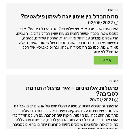
בריאות
מה ההבדל בין אימון יוגה לאימון פילאטיס?
02/05/2022
האם אתם אנשי יוגה או אנשי פילאטיס? מה ההבדל ביניהם? אולי
במבט שטחי בלבד אפשר להניח בטעות שאין הבדל גדול ביו השניים.
הרי שניהם עובדים על חיזוק ואיזון הגוף, הארכת שרירים, נשימה,
גמישות ויציבה נכונה. ובכל זאת, המטרות של שיטות האימון האלה
מאוד שונות, כמו גם ההיסטוריה שלהן. יוגה ופילאטיס- איך הכל
התחיל? לא ידוע...
קרא עוד
טיפים
פרגולות אלומיניום – איך פרגולה תורמת
לסביבה?
20/07/2021
החשיבה והתפיסה הירוקה, משנה הרגלי חיים של אנשים רבים אבל גם
של נותני שירותים ובעלי העסקים. השינוי בא לידי ביטוי גם בעולם
פתרונות ההצללה. עם מגמות ירוקות שמתכתבת עם העולם האדריכלי
הוא באופן כללי. עם כל כמה שזה מפתיע לגלות, יש פתרונות הצללה
כמו פרגולות אלומיניום שיכולים להיות פתרונות ירוקים ובריאים לסביבה.