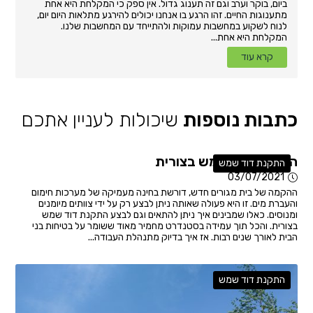
ביום, בוקר וערב וגם זה תענוג גדול. אין ספק כי המקלחת היא אחת
מתענוגות החיים. זהו הרגע בו אנחנו יכולים להירגע מתלאות היום יום,
לנוח לשקוע במחשבות עמוקות ולהתייחד עם המחשבות שלנו.
המקלחת היא אחת...
קרא עוד
כתבות נוספות
שיכולות לעניין אתכם
התקנת דוד שמש בצורית
התקנת דוד שמש
03/07/2021
ההקמה של בית מגורים חדש, דורשת בחינה מעמיקה של מערכות חימום
והעברת מים. זו היא פעולה שאותה ניתן לבצע רק על ידי צוותים מיומנים
ומנוסים. כאלו שמבינים איך ניתן להתאים וגם לבצע התקנת דוד שמש
בצורית. והכל תוך עמידה בסטנדרט מחמיר מאוד ששומר על בטיחות בני
הבית לאורך שנים רבות. אז איך בדיוק מתנהלת העבודה...
התקנת דוד שמש