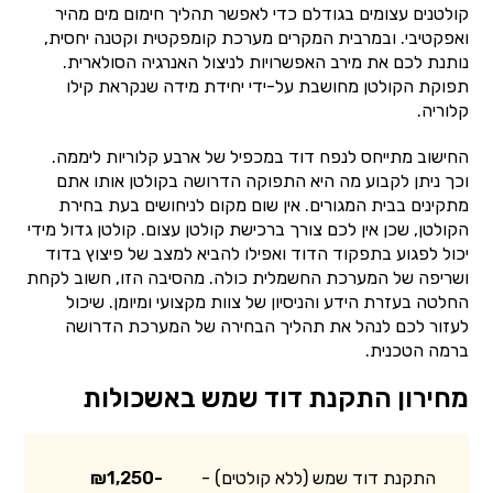
קולטנים עצומים בגודלם כדי לאפשר תהליך חימום מים מהיר
ואפקטיבי. ובמרבית המקרים מערכת קומפקטית וקטנה יחסית,
נותנת לכם את מירב האפשרויות לניצול האנרגיה הסולארית.
תפוקת הקולטן מחושבת על-ידי יחידת מידה שנקראת קילו
קלוריה.
החישוב מתייחס לנפח דוד במכפיל של ארבע קלוריות ליממה.
וכך ניתן לקבוע מה היא התפוקה הדרושה בקולטן אותו אתם
מתקינים בבית המגורים. אין שום מקום לניחושים בעת בחירת
הקולטן, שכן אין לכם צורך ברכישת קולטן עצום. קולטן גדול מידי
יכול לפגוע בתפקוד הדוד ואפילו להביא למצב של פיצוץ בדוד
ושריפה של המערכת החשמלית כולה. מהסיבה הזו, חשוב לקחת
החלטה בעזרת הידע והניסיון של צוות מקצועי ומיומן. שיכול
לעזור לכם לנהל את תהליך הבחירה של המערכת הדרושה
ברמה הטכנית.
מחירון התקנת דוד שמש באשכולות
התקנת דוד שמש (ללא קולטים) -
₪1,250-