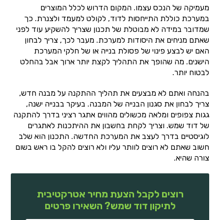
מעמיקה של הנכס עצמו. המקום הדרוש לכלל המוצרים
במערכת כוללת התייחסות לדוד, לקולט למעמד ולצנרת. כך
שמדובר במידה לא מבוטלת של תכנון שצריך להשקיע עוד לפני
שאתם מניחים את היסודות למערכת. מעבר לכך, צריך לבחון
האם יש לבצע פינוי של פסולת בנייה או של חלקי המערכת
הישנים. מה שהופך את התהליך לקצת יותר ארוך אבל בהחלט
לבטוח יותר.
בהנחה ואתם לא מבצעים את תהליך ההתקנה על מבנה חדש,
צריך לבחון את סגנון הבנייה של המבנה. בעיקר בבנייה ישנה,
גגות צפופים ומלאה מכשולים מהווים אתגר רציני בדרך להתקנה
של דוד שמש. וצריך לקחת בחשבון את ההיתכנות לאתגרים
לוגיסטיים בדרך לעצב את המערכת החדשה. התכנון הוא שלב
חשוב שאתם לא רוצים לוותר עליו ולא רוצים להקל בו ראש בשום
צורה שהיא.
רוצים לקבל הצעת מחיר אטרקטיבית
לתיקון דוד שמש? השאירו פרטים