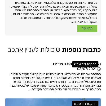
כל אחד מאיתנו מחכה למקלחת שלו בסוף היום או כאלה שאוהבים
מקלחת דווקא בשעות הבוקר. ישנם כאלו המעדיפים להתקלח פעמיים
ביום, בוקר וערב וגם זה תענוג גדול. אין ספק כי המקלחת היא אחת
מתענוגות החיים. זהו הרגע בו אנחנו יכולים להירגע מתלאות היום יום,
לנוח לשקוע במחשבות עמוקות ולהתייחד עם המחשבות שלנו.
המקלחת היא אחת...
קרא עוד
כתבות נוספות
שיכולות לעניין אתכם
התקנת דוד שמש בצורית
התקנת דוד שמש
03/07/2021
ההקמה של בית מגורים חדש, דורשת בחינה מעמיקה של מערכות חימום
והעברת מים. זו היא פעולה שאותה ניתן לבצע רק על ידי צוותים מיומנים
ומנוסים. כאלו שמבינים איך ניתן להתאים וגם לבצע התקנת דוד שמש
בצורית. והכל תוך עמידה בסטנדרט מחמיר מאוד ששומר על בטיחות בני
הבית לאורך שנים רבות. אז איך בדיוק מתנהלת העבודה...
התקנת דוד שמש