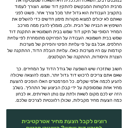
במובנים רבים, השאלה הכלכלית היא השאלה שמעסיקה את
מרבית הלקוחות המבקשים להתקין דוד שמש. הצורך לעמוד
בתקציב העבודות הוא גדול יותר מכל צורך אחר. פשוט לפני
שאתם לא יכולים למצוא מקורות מימון חדשים כדי להשלים את
השיפוץ או הבנייה של הבית. ולכן, מומלץ להבין ממה מורכב
המחיר הסופי של תיקון דוד שמש בבית חשמונאי או התקנת דוד
שמש בבית חשמונאי. העבודה על הפרויקט מתומחרת לפי עלויות
החלפים. אבל גם על פי עלויות הפינוי והפירוק של מערכות
קודמות עם היו מערכות כאלו. עלויות הובלת הדוד, ההתקנה של
הצנרת והיסודות, ההתקנה של הקולטנים.
חשוב שתזכרו שיש השפעה של גודל הדוד על המחירים. כך
שאם אתם צריכים לרכוש דוד גדול יותר, תצפו להוצאה שיכולה
להגיע לכמה אלפי שקלים. כל הפרמטרים האלו הופכים להצעת
מחיר אחת שמסופקת על ידי קבלן הביצוע של התהליך. בשלב
הזה יש לכם מקום לשאת ולתת עם נותן השירותים, או לבחון
כמה הצעות מחיר מקבילות, שכולן רלוונטיות לצרכים שלכם.
רוצים לקבל הצעת מחיר אטרקטיבית
לתיקון דוד שמש? השאירו פרטים