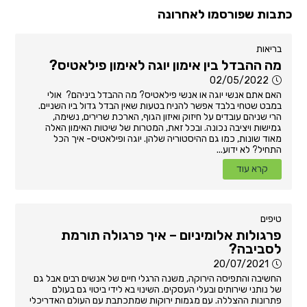
כתבות שפורסמו לאחרונה
בריאות
מה ההבדל בין אימון יוגה לאימון פילאטיס?
02/05/2022
האם אתם אנשי יוגה או אנשי פילאטיס? מה ההבדל ביניהם? אולי
במבט שטחי בלבד אפשר להניח בטעות שאין הבדל גדול ביו השניים.
הרי שניהם עובדים על חיזוק ואיזון הגוף, הארכת שרירים, נשימה,
גמישות ויציבה נכונה. ובכל זאת, המטרות של שיטות האימון האלה
מאוד שונות, כמו גם ההיסטוריה שלהן. יוגה ופילאטיס- איך הכל
התחיל? לא ידוע...
קרא עוד
טיפים
פרגולות אלומיניום – איך פרגולה תורמת
לסביבה?
20/07/2021
החשיבה והתפיסה הירוקה, משנה הרגלי חיים של אנשים רבים אבל גם
של נותני שירותים ובעלי העסקים. השינוי בא לידי ביטוי גם בעולם
פתרונות ההצללה. עם מגמות ירוקות שמתכתבת עם העולם האדריכלי