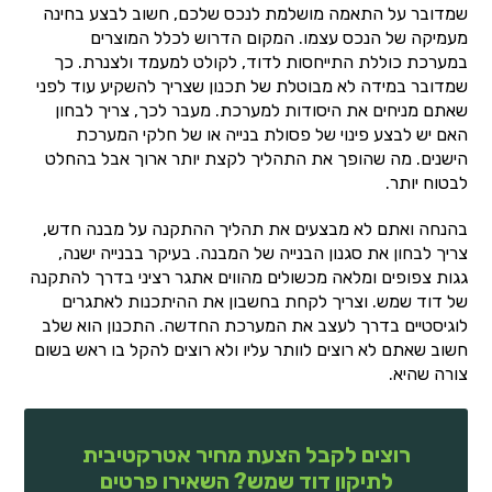
שמדובר על התאמה מושלמת לנכס שלכם, חשוב לבצע בחינה
מעמיקה של הנכס עצמו. המקום הדרוש לכלל המוצרים
במערכת כוללת התייחסות לדוד, לקולט למעמד ולצנרת. כך
שמדובר במידה לא מבוטלת של תכנון שצריך להשקיע עוד לפני
שאתם מניחים את היסודות למערכת. מעבר לכך, צריך לבחון
האם יש לבצע פינוי של פסולת בנייה או של חלקי המערכת
הישנים. מה שהופך את התהליך לקצת יותר ארוך אבל בהחלט
לבטוח יותר.
בהנחה ואתם לא מבצעים את תהליך ההתקנה על מבנה חדש,
צריך לבחון את סגנון הבנייה של המבנה. בעיקר בבנייה ישנה,
גגות צפופים ומלאה מכשולים מהווים אתגר רציני בדרך להתקנה
של דוד שמש. וצריך לקחת בחשבון את ההיתכנות לאתגרים
לוגיסטיים בדרך לעצב את המערכת החדשה. התכנון הוא שלב
חשוב שאתם לא רוצים לוותר עליו ולא רוצים להקל בו ראש בשום
צורה שהיא.
רוצים לקבל הצעת מחיר אטרקטיבית
לתיקון דוד שמש? השאירו פרטים