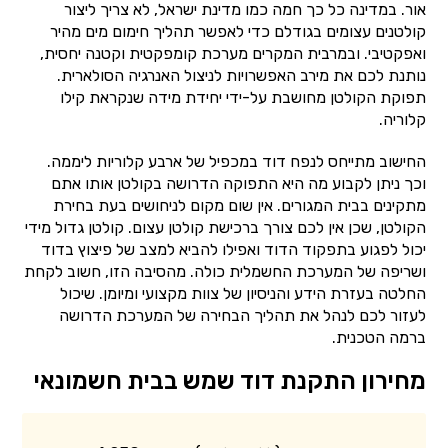
אור. במדינה כל כך חמה כמו מדינת ישראל, לא צריך ליצור
קולטנים עצומים בגודלם כדי לאפשר תהליך חימום מים מהיר
ואפקטיבי. ובמרבית המקרים מערכת קומפקטית וקטנה יחסית,
נותנת לכם את מירב האפשרויות לניצול האנרגיה הסולארית.
תפוקת הקולטן מחושבת על-ידי יחידת מידה שנקראת קילו
קלוריה.
החישוב מתייחס לנפח דוד במכפיל של ארבע קלוריות ליממה.
וכך ניתן לקבוע מה היא התפוקה הדרושה בקולטן אותו אתם
מתקינים בבית המגורים. אין שום מקום לניחושים בעת בחירת
הקולטן, שכן אין לכם צורך ברכישת קולטן עצום. קולטן גדול מידי
יכול לפגוע בתפקוד הדוד ואפילו להביא למצב של פיצוץ בדוד
ושריפה של המערכת החשמלית כולה. מהסיבה הזו, חשוב לקחת
החלטה בעזרת הידע והניסיון של צוות מקצועי ומיומן. שיכול
לעזור לכם לנהל את תהליך הבחירה של המערכת הדרושה
ברמה הטכנית.
מחירון התקנת דוד שמש בבית חשמונאי