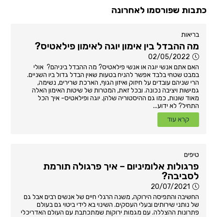
כתבות שפורסמו לאחרונה
בריאות
מה ההבדל בין אימון יוגה לאימון פילאטיס?
02/05/2022
האם אתם אנשי יוגה או אנשי פילאטיס? מה ההבדל ביניהם? אולי
במבט שטחי בלבד אפשר להניח בטעות שאין הבדל גדול ביו השניים.
הרי שניהם עובדים על חיזוק ואיזון הגוף, הארכת שרירים, נשימה,
גמישות ויציבה נכונה. ובכל זאת, המטרות של שיטות האימון האלה
מאוד שונות, כמו גם ההיסטוריה שלהן. יוגה ופילאטיס- איך הכל
התחיל? לא ידוע...
קרא עוד
טיפים
פרגולות אלומיניום – איך פרגולה תורמת
לסביבה?
20/07/2021
החשיבה והתפיסה הירוקה, משנה הרגלי חיים של אנשים רבים אבל גם
של נותני שירותים ובעלי העסקים. השינוי בא לידי ביטוי גם בעולם
פתרונות ההצללה. עם מגמות ירוקות שמתכתבת עם העולם האדריכלי