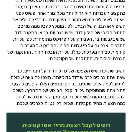
במובנים רבים, השאלה הכלכלית היא השאלה שמעסיקה את
מרבית הלקוחות המבקשים להתקין דוד שמש. הצורך לעמוד
בתקציב העבודות הוא גדול יותר מכל צורך אחר. פשוט לפני
שאתם לא יכולים למצוא מקורות מימון חדשים כדי להשלים את
השיפוץ או הבנייה של הבית. ולכן, מומלץ להבין ממה מורכב
המחיר הסופי של תיקון דוד שמש בגבעות בר או התקנת דוד
שמש בגבעות בר. העבודה על הפרויקט מתומחרת לפי עלויות
החלפים. אבל גם על פי עלויות הפינוי והפירוק של מערכות
קודמות עם היו מערכות כאלו. עלויות הובלת הדוד, ההתקנה של
הצנרת והיסודות, ההתקנה של הקולטנים.
חשוב שתזכרו שיש השפעה של גודל הדוד על המחירים. כך
שאם אתם צריכים לרכוש דוד גדול יותר, תצפו להוצאה שיכולה
להגיע לכמה אלפי שקלים. כל הפרמטרים האלו הופכים להצעת
מחיר אחת שמסופקת על ידי קבלן הביצוע של התהליך. בשלב
הזה יש לכם מקום לשאת ולתת עם נותן השירותים, או לבחון
כמה הצעות מחיר מקבילות, שכולן רלוונטיות לצרכים שלכם.
רוצים לקבל הצעת מחיר אטרקטיבית
לתיקון דוד שמש? השאירו פרטים