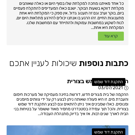
כל אחד מאיתנו מחכה למקלחת שלו בסוף היום או כאלה שאוהבים
מקלחת דווקא בשעות הבוקר. ישנם כאלו המעדיפים להתקלח פעמיים
ביום, בוקר וערב וגם זה תענוג גדול. אין ספק כי המקלחת היא אחת
מתענוגות החיים. זהו הרגע בו אנחנו יכולים להירגע מתלאות היום יום,
לנוח לשקוע במחשבות עמוקות ולהתייחד עם המחשבות שלנו.
המקלחת היא אחת...
קרא עוד
כתבות נוספות
שיכולות לעניין אתכם
התקנת דוד שמש בצורית
התקנת דוד שמש
03/07/2021
ההקמה של בית מגורים חדש, דורשת בחינה מעמיקה של מערכות חימום
והעברת מים. זו היא פעולה שאותה ניתן לבצע רק על ידי צוותים מיומנים
ומנוסים. כאלו שמבינים איך ניתן להתאים וגם לבצע התקנת דוד שמש
בצורית. והכל תוך עמידה בסטנדרט מחמיר מאוד ששומר על בטיחות בני
הבית לאורך שנים רבות. אז איך בדיוק מתנהלת העבודה...
התקנת דוד שמש