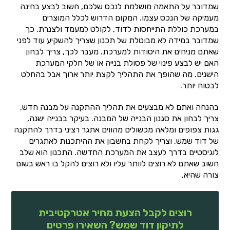
שמדובר על התאמה מושלמת לנכס שלכם, חשוב לבצע בחינה
מעמיקה של הנכס עצמו. המקום הדרוש לכלל המוצרים
במערכת כוללת התייחסות לדוד, לקולט למעמד ולצנרת. כך
שמדובר במידה לא מבוטלת של תכנון שצריך להשקיע עוד לפני
שאתם מניחים את היסודות למערכת. מעבר לכך, צריך לבחון
האם יש לבצע פינוי של פסולת בנייה או של חלקי המערכת
הישנים. מה שהופך את התהליך לקצת יותר ארוך אבל בהחלט
לבטוח יותר.
בהנחה ואתם לא מבצעים את תהליך ההתקנה על מבנה חדש,
צריך לבחון את סגנון הבנייה של המבנה. בעיקר בבנייה ישנה,
גגות צפופים ומלאה מכשולים מהווים אתגר רציני בדרך להתקנה
של דוד שמש. וצריך לקחת בחשבון את ההיתכנות לאתגרים
לוגיסטיים בדרך לעצב את המערכת החדשה. התכנון הוא שלב
חשוב שאתם לא רוצים לוותר עליו ולא רוצים להקל בו ראש בשום
צורה שהיא.
רוצים לקבל הצעת מחיר אטרקטיבית
לתיקון דוד שמש? השאירו פרטים