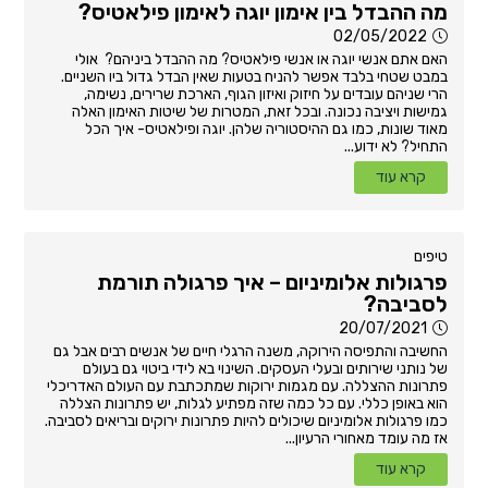
מה ההבדל בין אימון יוגה לאימון פילאטיס?
02/05/2022
האם אתם אנשי יוגה או אנשי פילאטיס? מה ההבדל ביניהם? אולי
במבט שטחי בלבד אפשר להניח בטעות שאין הבדל גדול ביו השניים.
הרי שניהם עובדים על חיזוק ואיזון הגוף, הארכת שרירים, נשימה,
גמישות ויציבה נכונה. ובכל זאת, המטרות של שיטות האימון האלה
מאוד שונות, כמו גם ההיסטוריה שלהן. יוגה ופילאטיס- איך הכל
התחיל? לא ידוע...
קרא עוד
טיפים
פרגולות אלומיניום – איך פרגולה תורמת
לסביבה?
20/07/2021
החשיבה והתפיסה הירוקה, משנה הרגלי חיים של אנשים רבים אבל גם
של נותני שירותים ובעלי העסקים. השינוי בא לידי ביטוי גם בעולם
פתרונות ההצללה. עם מגמות ירוקות שמתכתבת עם העולם האדריכלי
הוא באופן כללי. עם כל כמה שזה מפתיע לגלות, יש פתרונות הצללה
כמו פרגולות אלומיניום שיכולים להיות פתרונות ירוקים ובריאים לסביבה.
אז מה עומד מאחורי הרעיון...
קרא עוד