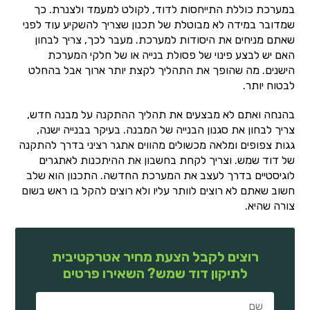
במערכת כוללת התייחסות לדוד, לקולט למעמד ולצנרת. כך
שמדובר במידה לא מבוטלת של תכנון שצריך להשקיע עוד לפני
שאתם מניחים את היסודות למערכת. מעבר לכך, צריך לבחון
האם יש לבצע פינוי של פסולת בנייה או של חלקי המערכת
הישנים. מה שהופך את התהליך לקצת יותר ארוך אבל בהחלט
לבטוח יותר.
בהנחה ואתם לא מבצעים את תהליך ההתקנה על מבנה חדש,
צריך לבחון את סגנון הבנייה של המבנה. בעיקר בבנייה ישנה,
גגות צפופים ומלאה מכשולים מהווים אתגר רציני בדרך להתקנה
של דוד שמש. וצריך לקחת בחשבון את ההיתכנות לאתגרים
לוגיסטיים בדרך לעצב את המערכת החדשה. התכנון הוא שלב
חשוב שאתם לא רוצים לוותר עליו ולא רוצים להקל בו ראש בשום
צורה שהיא.
רוצים לקבל הצעת מחיר אטרקטיבית
לתיקון דוד שמש? השאירו פרטים