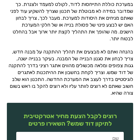
במערכת כוללת התייחסות לדוד, לקולט למעמד ולצנרת. כך
שמדובר במידה לא מבוטלת של תכנון שצריך להשקיע עוד לפני
שאתם מניחים את היסודות למערכת. מעבר לכך, צריך לבחון
האם יש לבצע פינוי של פסולת בנייה או של חלקי המערכת
הישנים. מה שהופך את התהליך לקצת יותר ארוך אבל בהחלט
לבטוח יותר.
בהנחה ואתם לא מבצעים את תהליך ההתקנה על מבנה חדש,
צריך לבחון את סגנון הבנייה של המבנה. בעיקר בבנייה ישנה,
גגות צפופים ומלאה מכשולים מהווים אתגר רציני בדרך להתקנה
של דוד שמש. וצריך לקחת בחשבון את ההיתכנות לאתגרים
לוגיסטיים בדרך לעצב את המערכת החדשה. התכנון הוא שלב
חשוב שאתם לא רוצים לוותר עליו ולא רוצים להקל בו ראש בשום
צורה שהיא.
רוצים לקבל הצעת מחיר אטרקטיבית
לתיקון דוד שמש? השאירו פרטים