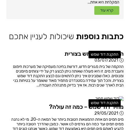
המקלחת היא אחת...
קרא עוד
כתבות נוספות
שיכולות לעניין אתכם
התקנת דוד שמש בצורית
התקנת דוד שמש
03/07/2021
ההקמה של בית מגורים חדש, דורשת בחינה מעמיקה של מערכות חימום
והעברת מים. זו היא פעולה שאותה ניתן לבצע רק על ידי צוותים מיומנים
ומנוסים. כאלו שמבינים איך ניתן להתאים וגם לבצע התקנת דוד שמש
בצורית. והכל תוך עמידה בסטנדרט מחמיר מאוד ששומר על בטיחות בני
הבית לאורך שנים רבות. אז איך בדיוק מתנהלת העבודה...
התקנת דוד שמש
מחיר דוד שמש – כמה זה עולה?
29/05/2021
מים חמים הם אחת ההמצאות הטובות ביותר של המאה ה-20. מי לא נהנה
ממים חמים ועד כמה הם גורמים לנו אושר. כמובן שהדרך הטובה ביותר
להגיע לאותם מים חמים היא באמצעות דוד שמש. כאשר אנחנו קונים דוד