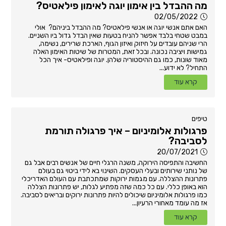
מה ההבדל בין אימון יוגה לאימון פילאטיס?
02/05/2022
האם אתם אנשי יוגה או אנשי פילאטיס? מה ההבדל ביניהם? אולי
במבט שטחי בלבד אפשר להניח בטעות שאין הבדל גדול ביו השניים.
הרי שניהם עובדים על חיזוק ואיזון הגוף, הארכת שרירים, נשימה,
גמישות ויציבה נכונה. ובכל זאת, המטרות של שיטות האימון האלה
מאוד שונות, כמו גם ההיסטוריה שלהן. יוגה ופילאטיס- איך הכל
התחיל? לא ידוע...
קרא עוד
טיפים
פרגולות אלומיניום – איך פרגולה תורמת
לסביבה?
20/07/2021
החשיבה והתפיסה הירוקה, משנה הרגלי חיים של אנשים רבים אבל גם
של נותני שירותים ובעלי העסקים. השינוי בא לידי ביטוי גם בעולם
פתרונות ההצללה. עם מגמות ירוקות שמתכתבת עם העולם האדריכלי
הוא באופן כללי. עם כל כמה שזה מפתיע לגלות, יש פתרונות הצללה
כמו פרגולות אלומיניום שיכולים להיות פתרונות ירוקים ובריאים לסביבה.
אז מה עומד מאחורי הרעיון...
קרא עוד