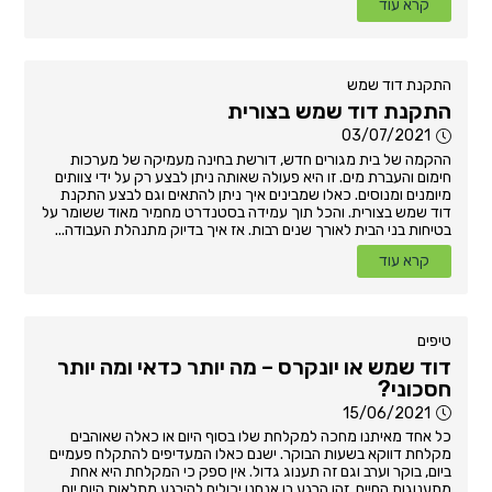
קרא עוד
התקנת דוד שמש
התקנת דוד שמש בצורית
03/07/2021
ההקמה של בית מגורים חדש, דורשת בחינה מעמיקה של מערכות
חימום והעברת מים. זו היא פעולה שאותה ניתן לבצע רק על ידי צוותים
מיומנים ומנוסים. כאלו שמבינים איך ניתן להתאים וגם לבצע התקנת
דוד שמש בצורית. והכל תוך עמידה בסטנדרט מחמיר מאוד ששומר על
בטיחות בני הבית לאורך שנים רבות. אז איך בדיוק מתנהלת העבודה...
קרא עוד
טיפים
דוד שמש או יונקרס – מה יותר כדאי ומה יותר
חסכוני?
15/06/2021
כל אחד מאיתנו מחכה למקלחת שלו בסוף היום או כאלה שאוהבים
מקלחת דווקא בשעות הבוקר. ישנם כאלו המעדיפים להתקלח פעמיים
ביום, בוקר וערב וגם זה תענוג גדול. אין ספק כי המקלחת היא אחת
מתענוגות החיים. זהו הרגע בו אנחנו יכולים להירגע מתלאות היום יום,