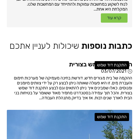
לנוח לשקוע במחשבות עמוקות ולהתייחד עם המחשבות שלנו.
המקלחת היא אחת...
קרא עוד
כתבות נוספות
שיכולות לעניין אתכם
התקנת דוד שמש בצורית
התקנת דוד שמש
03/07/2021
ההקמה של בית מגורים חדש, דורשת בחינה מעמיקה של מערכות חימום
והעברת מים. זו היא פעולה שאותה ניתן לבצע רק על ידי צוותים מיומנים
ומנוסים. כאלו שמבינים איך ניתן להתאים וגם לבצע התקנת דוד שמש
בצורית. והכל תוך עמידה בסטנדרט מחמיר מאוד ששומר על בטיחות בני
הבית לאורך שנים רבות. אז איך בדיוק מתנהלת העבודה...
התקנת דוד שמש