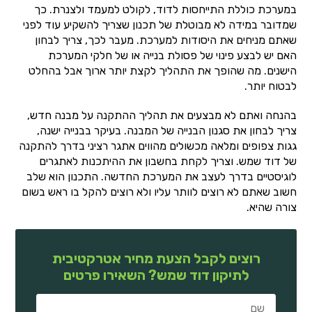
במערכת כוללת התייחסות לדוד, לקולט למעמד ולצנרת. כך
שמדובר במידה לא מבוטלת של תכנון שצריך להשקיע עוד לפני
שאתם מניחים את היסודות למערכת. מעבר לכך, צריך לבחון
האם יש לבצע פינוי של פסולת בנייה או של חלקי המערכת
הישנים. מה שהופך את התהליך לקצת יותר ארוך אבל בהחלט
לבטוח יותר.
בהנחה ואתם לא מבצעים את תהליך ההתקנה על מבנה חדש,
צריך לבחון את סגנון הבנייה של המבנה. בעיקר בבנייה ישנה,
גגות צפופים ומלאה מכשולים מהווים אתגר רציני בדרך להתקנה
של דוד שמש. וצריך לקחת בחשבון את ההיתכנות לאתגרים
לוגיסטיים בדרך לעצב את המערכת החדשה. התכנון הוא שלב
חשוב שאתם לא רוצים לוותר עליו ולא רוצים להקל בו ראש בשום
צורה שהיא.
רוצים לקבל הצעת מחיר אטרקטיבית
לתיקון דוד שמש? השאירו פרטים