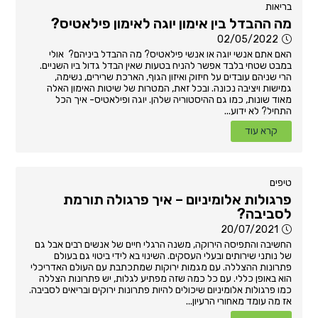
בריאות
מה ההבדל בין אימון יוגה לאימון פילאטיס?
02/05/2022
האם אתם אנשי יוגה או אנשי פילאטיס? מה ההבדל ביניהם? אולי
במבט שטחי בלבד אפשר להניח בטעות שאין הבדל גדול ביו השניים.
הרי שניהם עובדים על חיזוק ואיזון הגוף, הארכת שרירים, נשימה,
גמישות ויציבה נכונה. ובכל זאת, המטרות של שיטות האימון האלה
מאוד שונות, כמו גם ההיסטוריה שלהן. יוגה ופילאטיס- איך הכל
התחיל? לא ידוע...
קרא עוד
טיפים
פרגולות אלומיניום – איך פרגולה תורמת
לסביבה?
20/07/2021
החשיבה והתפיסה הירוקה, משנה הרגלי חיים של אנשים רבים אבל גם
של נותני שירותים ובעלי העסקים. השינוי בא לידי ביטוי גם בעולם
פתרונות ההצללה. עם מגמות ירוקות שמתכתבת עם העולם האדריכלי
הוא באופן כללי. עם כל כמה שזה מפתיע לגלות, יש פתרונות הצללה
כמו פרגולות אלומיניום שיכולים להיות פתרונות ירוקים ובריאים לסביבה.
אז מה עומד מאחורי הרעיון...