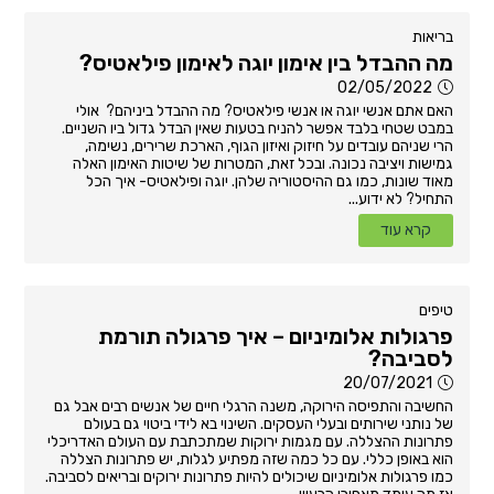
בריאות
מה ההבדל בין אימון יוגה לאימון פילאטיס?
02/05/2022
האם אתם אנשי יוגה או אנשי פילאטיס? מה ההבדל ביניהם? אולי
במבט שטחי בלבד אפשר להניח בטעות שאין הבדל גדול ביו השניים.
הרי שניהם עובדים על חיזוק ואיזון הגוף, הארכת שרירים, נשימה,
גמישות ויציבה נכונה. ובכל זאת, המטרות של שיטות האימון האלה
מאוד שונות, כמו גם ההיסטוריה שלהן. יוגה ופילאטיס- איך הכל
התחיל? לא ידוע...
קרא עוד
טיפים
פרגולות אלומיניום – איך פרגולה תורמת
לסביבה?
20/07/2021
החשיבה והתפיסה הירוקה, משנה הרגלי חיים של אנשים רבים אבל גם
של נותני שירותים ובעלי העסקים. השינוי בא לידי ביטוי גם בעולם
פתרונות ההצללה. עם מגמות ירוקות שמתכתבת עם העולם האדריכלי
הוא באופן כללי. עם כל כמה שזה מפתיע לגלות, יש פתרונות הצללה
כמו פרגולות אלומיניום שיכולים להיות פתרונות ירוקים ובריאים לסביבה.