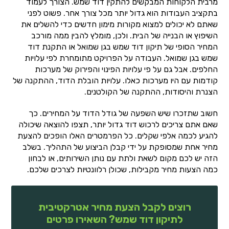
מרבית הלקוחות המבקשים להתקין דוד שמש. הצורך לעמוד
בתקציב העבודות הוא גדול יותר מכל צורך אחר. פשוט לפני
שאתם לא יכולים למצוא מקורות מימון חדשים כדי להשלים את
השיפוץ או הבנייה של הבית. ולכן, מומלץ להבין ממה מורכב
המחיר הסופי של תיקון דוד שמש בגן שמואל או התקנת דוד
שמש בגן שמואל. העבודה על הפרויקט מתומחרת לפי עלויות
החלפים. אבל גם על פי עלויות הפינוי והפירוק של מערכות
קודמות עם היו מערכות כאלו. עלויות הובלת הדוד, ההתקנה של
הצנרת והיסודות, ההתקנה של הקולטנים.
חשוב שתזכרו שיש השפעה של גודל הדוד על המחירים. כך
שאם אתם צריכים לרכוש דוד גדול יותר, תצפו להוצאה שיכולה
להגיע לכמה אלפי שקלים. כל הפרמטרים האלו הופכים להצעת
מחיר אחת שמסופקת על ידי קבלן הביצוע של התהליך. בשלב
הזה יש לכם מקום לשאת ולתת עם נותן השירותים, או לבחון
כמה הצעות מחיר מקבילות, שכולן רלוונטיות לצרכים שלכם.
רוצים לקבל הצעת מחיר אטרקטיבית
לתיקון דוד שמש? השאירו פרטים