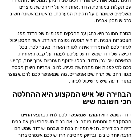
רוצים למנוע אותן. יש שתי דרכים שבהן ניתן למנוע או להתמודד
עם תקלות במערכת הדוד. אחת היא על ידי רכישת מוצרים
משלימים ששומרים על תקינות המערכת. בראש ובראשונה חשוב
לרכוש מסנן אבנית.
מטרת המוצר היא להגן על החלקים הפנימיים של הדוד מפני
הצטברות אבנית. זו היא תופעה נפוצה מאודת, אשר המסנן יכול
לעזור לכם להתמודד איתה לטווח הארוך. מעבר לכך, בכל
רכישה של דוד שמש חדש, עליכם לעמוד על קבלת אחריות
מתאימה של יצרן הדוד. ככל שתוקף האחריות ארוך יותר, כך יש
לכם למי לפנות אם מתרחשת בעיה. לרוב, אחריות היצרן מכסה
מגוון רחב של תרחישים אפשריים, מה שמאפשר לכם לרכוש מוצר
מתוך ידיעה שיש מי שיכול לעזור.
הבחירה של איש המקצוע היא ההחלטה
הכי חשובה שיש
דוד השמש הוא המוצר שמאפשר לכם לחיות בתנאי החיים
המתקדמים והנוחים ביותר. בין אם בבית משפחתי ובין אם בבית
דירות רב דיירים, תנאי המחייה בבתים שבהם יש דוד שמש הם
הרבה יותר טובים. ובדיוק מהסיבה הזו יש לכם אינטרס ברור