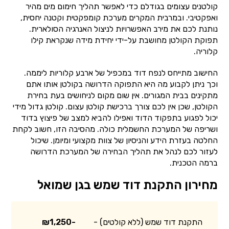
קולטנים עצומים בגודלם כדי לאפשר תהליך חימום מים מהיר
ואפקטיבי. ובמרבית המקרים מערכת קומפקטית וקטנה יחסית,
נותנת לכם את מירב האפשרויות לניצול האנרגיה הסולארית.
תפוקת הקולטן מחושבת על-ידי יחידת מידה שנקראת קילו
קלוריה.
החישוב מתייחס לנפח דוד במכפיל של ארבע קלוריות ליממה.
וכך ניתן לקבוע מה היא התפוקה הדרושה בקולטן אותו אתם
מתקינים בבית המגורים. אין שום מקום לניחושים בעת בחירת
הקולטן, שכן אין לכם צורך ברכישת קולטן עצום. קולטן גדול מידי
יכול לפגוע בתפקוד הדוד ואפילו להביא למצב של פיצוץ בדוד
ושריפה של המערכת החשמלית כולה. מהסיבה הזו, חשוב לקחת
החלטה בעזרת הידע והניסיון של צוות מקצועי ומיומן. שיכול
לעזור לכם לנהל את תהליך הבחירה של המערכת הדרושה
ברמה הטכנית.
מחירון התקנת דוד שמש בגן שמואל
התקנת דוד שמש (ללא קולטים) -
₪1,250-