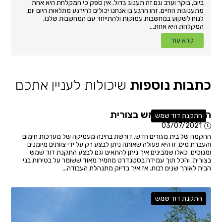
ביום, בוקר וערב וגם זה תענוג גדול. אין ספק כי המקלחת היא אחת
מתענוגות החיים. זהו הרגע בו אנחנו יכולים להירגע מתלאות היום יום,
לנוח לשקוע במחשבות עמוקות ולהתייחד עם המחשבות שלנו.
המקלחת היא אחת...
קרא עוד
כתבות נוספות
שיכולות לעניין אתכם
התקנת דוד שמש בצורית
התקנת דוד שמש
03/07/2021
ההקמה של בית מגורים חדש, דורשת בחינה מעמיקה של מערכות חימום
והעברת מים. זו היא פעולה שאותה ניתן לבצע רק על ידי צוותים מיומנים
ומנוסים. כאלו שמבינים איך ניתן להתאים וגם לבצע התקנת דוד שמש
בצורית. והכל תוך עמידה בסטנדרט מחמיר מאוד ששומר על בטיחות בני
הבית לאורך שנים רבות. אז איך בדיוק מתנהלת העבודה...
התקנת דוד שמש