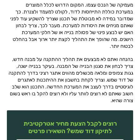
מעמיקה של הנכס עצמו. המקום הדרוש לכלל המוצרים
במערכת כוללת התייחסות לדוד, לקולט למעמד ולצנרת. כך
שמדובר במידה לא מבוטלת של תכנון שצריך להשקיע עוד לפני
שאתם מניחים את היסודות למערכת. מעבר לכך, צריך לבחון
האם יש לבצע פינוי של פסולת בנייה או של חלקי המערכת
הישנים. מה שהופך את התהליך לקצת יותר ארוך אבל בהחלט
לבטוח יותר.
בהנחה ואתם לא מבצעים את תהליך ההתקנה על מבנה חדש,
צריך לבחון את סגנון הבנייה של המבנה. בעיקר בבנייה ישנה,
גגות צפופים ומלאה מכשולים מהווים אתגר רציני בדרך להתקנה
של דוד שמש. וצריך לקחת בחשבון את ההיתכנות לאתגרים
לוגיסטיים בדרך לעצב את המערכת החדשה. התכנון הוא שלב
חשוב שאתם לא רוצים לוותר עליו ולא רוצים להקל בו ראש בשום
צורה שהיא.
רוצים לקבל הצעת מחיר אטרקטיבית
לתיקון דוד שמש? השאירו פרטים