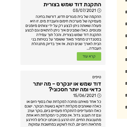
התקנת דוד שמש בצורית
03/07/2021
ההקמה של בית מגורים חדש, דורשת בחינה
מעמיקה של מערכות חימום והעברת מים. זו היא
פעולה שאותה ניתן לבצע רק על ידי צוותים מיומנים
ומנוסים. כאלו שמבינים איך ניתן להתאים וגם לבצע
התקנת דוד שמש בצורית. והכל תוך עמידה
בסטנדרט מחמיר מאוד ששומר על בטיחות בני
הבית לאורך שנים רבות. אז איך בדיוק מתנהלת
העבודה...
קרא עוד
טיפים
דוד שמש או יונקרס – מה יותר
כדאי ומה יותר חסכוני?
15/06/2021
כל אחד מאיתנו מחכה למקלחת שלו בסוף היום או
כאלה שאוהבים מקלחת דווקא בשעות הבוקר. ישנם
כאלו המעדיפים להתקלח פעמיים ביום, בוקר וערב
וגם זה תענוג גדול. אין ספק כי המקלחת היא אחת
מתענוגות החיים. זהו הרגע בו אנחנו יכולים להירגע
מתלאות היום יום, לנוח לשקוע במחשבות עמוקות