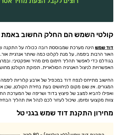
רוצים לקבל הצעת מחיר אטרק
קולטי השמש הם החלק החשוב באמת
דוד שמש
הינה מערכת שמבוססת רובה ככולה על התקנה של 
האור הרבות ביממה, על מנת לקלוט כמה שיותר אנרגיית אור. 
בגודלם כדי לאפשר תהליך חימום מים מהיר ואפקטיבי. ובמר
האפשרויות לניצול האנרגיה הסולארית. תפוקת הקולטן מחושב
החישוב מתייחס לנפח דוד במכפיל של ארבע קלוריות ליממה.
המגורים. אין שום מקום לניחושים בעת בחירת הקולטן, שכן אי
ואפילו להביא למצב של פיצוץ בדוד ושריפה של המערכת החש
צוות מקצועי ומיומן. שיכול לעזור לכם לנהל את תהליך הב
מחירון התקנת דוד שמש בגני טל
התקנת דוד שמש (ללא קולטים) - 80 ליטר