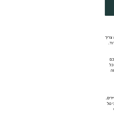
צריך
וד.
כם
כל
ה
רים,
 טל