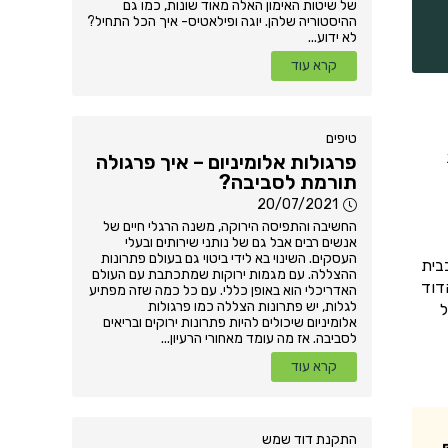
של שיטות האימון האלה מאוד שונות, כמו גם
ההיסטוריה שלהן. יוגה ופילאטיס- איך הכל התחיל?
לא ידוע...
קרא עוד
טיפים
פרגולות אלומיניום – איך פרגולה
תורמת לסביבה?
20/07/2021
החשיבה והתפיסה הירוקה, משנה הרגלי חיים של
אנשים רבים אבל גם של נותני שירותים ובעלי
העסקים. השינוי בא לידי ביטוי גם בעולם פתרונות
בית
ההצללה. עם מגמות ירוקות שמתכתבת עם העולם
דוד
האדריכלי הוא באופן כללי. עם כל כמה שזה מפתיע
לגלות, יש פתרונות הצללה כמו פרגולות
ל
אלומיניום שיכולים להיות פתרונות ירוקים ובריאים
לסביבה. אז מה עומד מאחורי הרעיון...
קרא עוד
התקנת דוד שמש