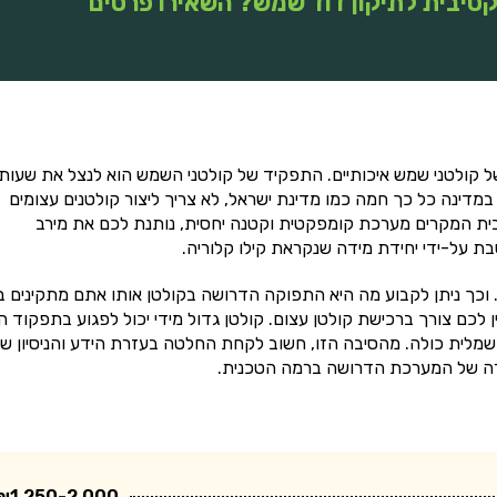
טיבית לתיקון דוד שמש? השאירו פרטים
קולטני שמש איכותיים. התפקיד של קולטני השמש הוא לנצל את שעות
במדינה כל כך חמה כמו מדינת ישראל, לא צריך ליצור קולטנים עצומים
בית המקרים מערכת קומפקטית וקטנה יחסית, נותנת לכם את מירב
ת על-ידי יחידת מידה שנקראת קילו קלוריה.
 וכך ניתן לקבוע מה היא התפוקה הדרושה בקולטן אותו אתם מתקינים ב
ן לכם צורך ברכישת קולטן עצום. קולטן גדול מידי יכול לפגוע בתפקוד ה
מלית כולה. מהסיבה הזו, חשוב לקחת החלטה בעזרת הידע והניסיון ש
חירה של המערכת הדרושה ברמה הטכנית.
₪1,250-2,000