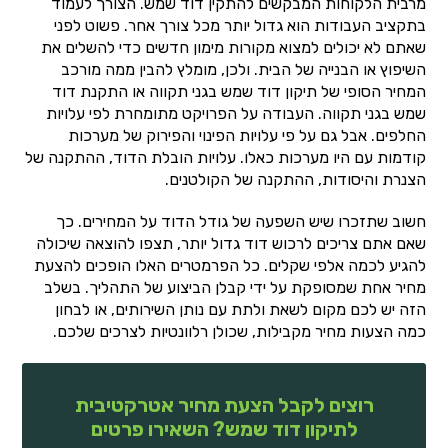
מרבית הלקוחות המבקשים להתקין דוד שמש. הצורך לעמוד
בתקציב העבודות הוא גדול יותר מכל צורך אחר. פשוט לפני
שאתם לא יכולים למצוא מקורות מימון חדשים כדי להשלים את
השיפוץ או הבנייה של הבית. ולכן, מומלץ להבין ממה מורכב
המחיר הסופי של תיקון דוד שמש בגני תקווה או התקנת דוד
שמש בגני תקווה. העבודה על הפרויקט מתומחרת לפי עלויות
החלפים. אבל גם על פי עלויות הפינוי והפירוק של מערכות
קודמות עם היו מערכות כאלו. עלויות הובלת הדוד, ההתקנה של
הצנרת והיסודות, ההתקנה של הקולטנים.
חשוב שתזכרו שיש השפעה של גודל הדוד על המחירים. כך
שאם אתם צריכים לרכוש דוד גדול יותר, תצפו להוצאה שיכולה
להגיע לכמה אלפי שקלים. כל הפרמטרים האלו הופכים להצעת
מחיר אחת שמסופקת על ידי קבלן הביצוע של התהליך. בשלב
הזה יש לכם מקום לשאת ולתת עם נותן השירותים, או לבחון
כמה הצעות מחיר מקבילות, שכולן רלוונטיות לצרכים שלכם.
רוצים לקבל הצעת מחיר אטרקטיבית
לתיקון דוד שמש? השאירו פרטים