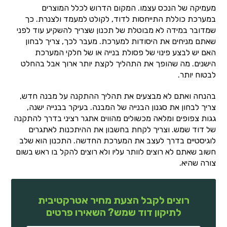
מעמיקה של הנכס עצמו. המקום הדרוש לכלל המוצרים
במערכת כוללת התייחסות לדוד, לקולט למעמד ולצנרת. כך
שמדובר במידה לא מבוטלת של תכנון שצריך להשקיע עוד לפני
שאתם מניחים את היסודות למערכת. מעבר לכך, צריך לבחון
האם יש לבצע פינוי של פסולת בנייה או של חלקי המערכת
הישנים. מה שהופך את התהליך לקצת יותר ארוך אבל בהחלט
לבטוח יותר.
בהנחה ואתם לא מבצעים את תהליך ההתקנה על מבנה חדש,
צריך לבחון את סגנון הבנייה של המבנה. בעיקר בבנייה ישנה,
גגות צפופים ומלאה מכשולים מהווים אתגר רציני בדרך להתקנה
של דוד שמש. וצריך לקחת בחשבון את ההיתכנות לאתגרים
לוגיסטיים בדרך לעצב את המערכת החדשה. התכנון הוא שלב
חשוב שאתם לא רוצים לוותר עליו ולא רוצים להקל בו ראש בשום
צורה שהיא.
רוצים לקבל הצעת מחיר אטרקטיבית
לתיקון דוד שמש? השאירו פרטים