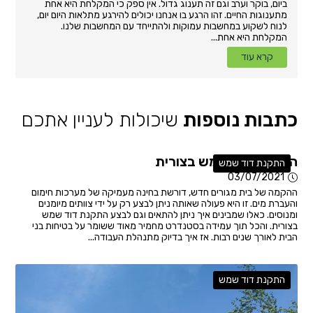
ביום, בוקר וערב וגם זה תענוג גדול. אין ספק כי המקלחת היא אחת
מתענוגות החיים. זהו הרגע בו אנחנו יכולים להירגע מתלאות היום יום,
לנוח לשקוע במחשבות עמוקות ולהתייחד עם המחשבות שלנו.
המקלחת היא אחת...
קרא עוד
כתבות נוספות
שיכולות לעניין אתכם
התקנת דוד שמש בצורית
התקנת דוד שמש
03/07/2021
ההקמה של בית מגורים חדש, דורשת בחינה מעמיקה של מערכות חימום
והעברת מים. זו היא פעולה שאותה ניתן לבצע רק על ידי צוותים מיומנים
ומנוסים. כאלו שמבינים איך ניתן להתאים וגם לבצע התקנת דוד שמש
בצורית. והכל תוך עמידה בסטנדרט מחמיר מאוד ששומר על בטיחות בני
הבית לאורך שנים רבות. אז איך בדיוק מתנהלת העבודה...
התקנת דוד שמש