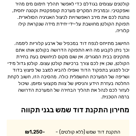
קולטנים עצומים בגודלם כדי לאפשר תהליך חימום מים מהיר
ואפקטיבי. ובמרבית המקרים מערכת קומפקטית וקטנה יחסית,
נותנת לכם את מירב האפשרויות לניצול האנרגיה הסולארית.
תפוקת הקולטן מחושבת על-ידי יחידת מידה שנקראת קילו
קלוריה.
החישוב מתייחס לנפח דוד במכפיל של ארבע קלוריות ליממה.
וכך ניתן לקבוע מה היא התפוקה הדרושה בקולטן אותו אתם
מתקינים בבית המגורים. אין שום מקום לניחושים בעת בחירת
הקולטן, שכן אין לכם צורך ברכישת קולטן עצום. קולטן גדול מידי
יכול לפגוע בתפקוד הדוד ואפילו להביא למצב של פיצוץ בדוד
ושריפה של המערכת החשמלית כולה. מהסיבה הזו, חשוב לקחת
החלטה בעזרת הידע והניסיון של צוות מקצועי ומיומן. שיכול
לעזור לכם לנהל את תהליך הבחירה של המערכת הדרושה
ברמה הטכנית.
מחירון התקנת דוד שמש בגני תקווה
התקנת דוד שמש (ללא קולטים) -
₪1,250-