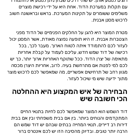
רוצים למנוע אותן. יש שתי דרכים שבהן ניתן למנוע או להתמודד
עם תקלות במערכת הדוד. אחת היא על ידי רכישת מוצרים
משלימים ששומרים על תקינות המערכת. בראש ובראשונה חשוב
לרכוש מסנן אבנית.
מטרת המוצר היא להגן על החלקים הפנימיים של הדוד מפני
הצטברות אבנית. זו היא תופעה נפוצה מאודת, אשר המסנן יכול
לעזור לכם להתמודד איתה לטווח הארוך. מעבר לכך, בכל
רכישה של דוד שמש חדש, עליכם לעמוד על קבלת אחריות
מתאימה של יצרן הדוד. ככל שתוקף האחריות ארוך יותר, כך יש
לכם למי לפנות אם מתרחשת בעיה. לרוב, אחריות היצרן מכסה
מגוון רחב של תרחישים אפשריים, מה שמאפשר לכם לרכוש מוצר
מתוך ידיעה שיש מי שיכול לעזור.
הבחירה של איש המקצוע היא ההחלטה
הכי חשובה שיש
דוד השמש הוא המוצר שמאפשר לכם לחיות בתנאי החיים
המתקדמים והנוחים ביותר. בין אם בבית משפחתי ובין אם בבית
דירות רב דיירים, תנאי המחייה בבתים שבהם יש דוד שמש הם
הרבה יותר טובים. ובדיוק מהסיבה הזו יש לכם אינטרס ברור