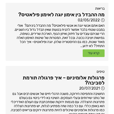
בריאות
מה ההבדל בין אימון יוגה לאימון פילאטיס?
02/05/2022
האם אתם אנשי יוגה או אנשי פילאטיס? מה ההבדל ביניהם? אולי
במבט שטחי בלבד אפשר להניח בטעות שאין הבדל גדול ביו השניים.
הרי שניהם עובדים על חיזוק ואיזון הגוף, הארכת שרירים, נשימה,
גמישות ויציבה נכונה. ובכל זאת, המטרות של שיטות האימון האלה
מאוד שונות, כמו גם ההיסטוריה שלהן. יוגה ופילאטיס- איך הכל
התחיל? לא ידוע...
קרא עוד
טיפים
פרגולות אלומיניום – איך פרגולה תורמת
לסביבה?
20/07/2021
החשיבה והתפיסה הירוקה, משנה הרגלי חיים של אנשים רבים אבל גם
של נותני שירותים ובעלי העסקים. השינוי בא לידי ביטוי גם בעולם
פתרונות ההצללה. עם מגמות ירוקות שמתכתבת עם העולם האדריכלי
הוא באופן כללי. עם כל כמה שזה מפתיע לגלות, יש פתרונות הצללה
כמו פרגולות אלומיניום שיכולים להיות פתרונות ירוקים ובריאים לסביבה.