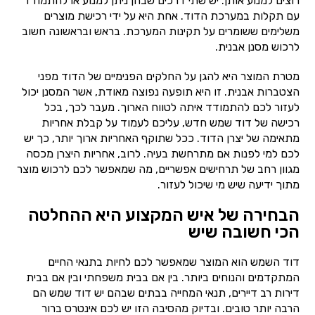
רוצים למנוע אותן. יש שתי דרכים שבהן ניתן למנוע או להתמודד
עם תקלות במערכת הדוד. אחת היא על ידי רכישת מוצרים
משלימים ששומרים על תקינות המערכת. בראש ובראשונה חשוב
לרכוש מסנן אבנית.
מטרת המוצר היא להגן על החלקים הפנימיים של הדוד מפני
הצטברות אבנית. זו היא תופעה נפוצה מאודת, אשר המסנן יכול
לעזור לכם להתמודד איתה לטווח הארוך. מעבר לכך, בכל
רכישה של דוד שמש חדש, עליכם לעמוד על קבלת אחריות
מתאימה של יצרן הדוד. ככל שתוקף האחריות ארוך יותר, כך יש
לכם למי לפנות אם מתרחשת בעיה. לרוב, אחריות היצרן מכסה
מגוון רחב של תרחישים אפשריים, מה שמאפשר לכם לרכוש מוצר
מתוך ידיעה שיש מי שיכול לעזור.
הבחירה של איש המקצוע היא ההחלטה
הכי חשובה שיש
דוד השמש הוא המוצר שמאפשר לכם לחיות בתנאי החיים
המתקדמים והנוחים ביותר. בין אם בבית משפחתי ובין אם בבית
דירות רב דיירים, תנאי המחייה בבתים שבהם יש דוד שמש הם
הרבה יותר טובים. ובדיוק מהסיבה הזו יש לכם אינטרס ברור