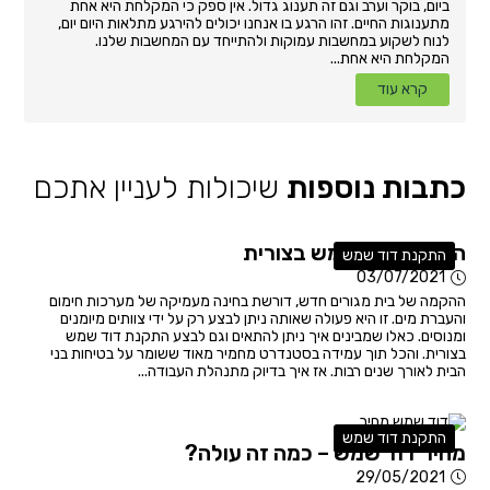
ביום, בוקר וערב וגם זה תענוג גדול. אין ספק כי המקלחת היא אחת
מתענוגות החיים. זהו הרגע בו אנחנו יכולים להירגע מתלאות היום יום,
לנוח לשקוע במחשבות עמוקות ולהתייחד עם המחשבות שלנו.
המקלחת היא אחת...
קרא עוד
כתבות נוספות
שיכולות לעניין אתכם
התקנת דוד שמש בצורית
התקנת דוד שמש
03/07/2021
ההקמה של בית מגורים חדש, דורשת בחינה מעמיקה של מערכות חימום
והעברת מים. זו היא פעולה שאותה ניתן לבצע רק על ידי צוותים מיומנים
ומנוסים. כאלו שמבינים איך ניתן להתאים וגם לבצע התקנת דוד שמש
בצורית. והכל תוך עמידה בסטנדרט מחמיר מאוד ששומר על בטיחות בני
הבית לאורך שנים רבות. אז איך בדיוק מתנהלת העבודה...
התקנת דוד שמש
מחיר דוד שמש – כמה זה עולה?
29/05/2021