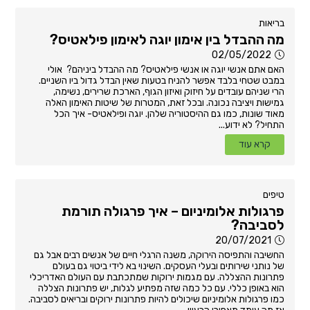
בריאות
מה ההבדל בין אימון יוגה לאימון פילאטיס?
02/05/2022
האם אתם אנשי יוגה או אנשי פילאטיס? מה ההבדל ביניהם? אולי
במבט שטחי בלבד אפשר להניח בטעות שאין הבדל גדול ביו השניים.
הרי שניהם עובדים על חיזוק ואיזון הגוף, הארכת שרירים, נשימה,
גמישות ויציבה נכונה. ובכל זאת, המטרות של שיטות האימון האלה
מאוד שונות, כמו גם ההיסטוריה שלהן. יוגה ופילאטיס- איך הכל
התחיל? לא ידוע...
קרא עוד
טיפים
פרגולות אלומיניום – איך פרגולה תורמת
לסביבה?
20/07/2021
החשיבה והתפיסה הירוקה, משנה הרגלי חיים של אנשים רבים אבל גם
של נותני שירותים ובעלי העסקים. השינוי בא לידי ביטוי גם בעולם
פתרונות ההצללה. עם מגמות ירוקות שמתכתבת עם העולם האדריכלי
הוא באופן כללי. עם כל כמה שזה מפתיע לגלות, יש פתרונות הצללה
כמו פרגולות אלומיניום שיכולים להיות פתרונות ירוקים ובריאים לסביבה.