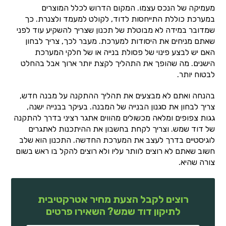
מעמיקה של הנכס עצמו. המקום הדרוש לכלל המוצרים
במערכת כוללת התייחסות לדוד, לקולט למעמד ולצנרת. כך
שמדובר במידה לא מבוטלת של תכנון שצריך להשקיע עוד לפני
שאתם מניחים את היסודות למערכת. מעבר לכך, צריך לבחון
האם יש לבצע פינוי של פסולת בנייה או של חלקי המערכת
הישנים. מה שהופך את התהליך לקצת יותר ארוך אבל בהחלט
לבטוח יותר.
בהנחה ואתם לא מבצעים את תהליך ההתקנה על מבנה חדש,
צריך לבחון את סגנון הבנייה של המבנה. בעיקר בבנייה ישנה,
גגות צפופים ומלאה מכשולים מהווים אתגר רציני בדרך להתקנה
של דוד שמש. וצריך לקחת בחשבון את ההיתכנות לאתגרים
לוגיסטיים בדרך לעצב את המערכת החדשה. התכנון הוא שלב
חשוב שאתם לא רוצים לוותר עליו ולא רוצים להקל בו ראש בשום
צורה שהיא.
רוצים לקבל הצעת מחיר אטרקטיבית
לתיקון דוד שמש? השאירו פרטים