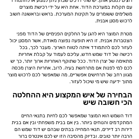
רוצים למנוע אותן. יש שתי דרכים שבהן ניתן למנוע או להתמודד
עם תקלות במערכת הדוד. אחת היא על ידי רכישת מוצרים
משלימים ששומרים על תקינות המערכת. בראש ובראשונה חשוב
לרכוש מסנן אבנית.
מטרת המוצר היא להגן על החלקים הפנימיים של הדוד מפני
הצטברות אבנית. זו היא תופעה נפוצה מאודת, אשר המסנן יכול
לעזור לכם להתמודד איתה לטווח הארוך. מעבר לכך, בכל
רכישה של דוד שמש חדש, עליכם לעמוד על קבלת אחריות
מתאימה של יצרן הדוד. ככל שתוקף האחריות ארוך יותר, כך יש
לכם למי לפנות אם מתרחשת בעיה. לרוב, אחריות היצרן מכסה
מגוון רחב של תרחישים אפשריים, מה שמאפשר לכם לרכוש מוצר
מתוך ידיעה שיש מי שיכול לעזור.
הבחירה של איש המקצוע היא ההחלטה
הכי חשובה שיש
דוד השמש הוא המוצר שמאפשר לכם לחיות בתנאי החיים
המתקדמים והנוחים ביותר. בין אם בבית משפחתי ובין אם בבית
דירות רב דיירים, תנאי המחייה בבתים שבהם יש דוד שמש הם
הרבה יותר טובים. ובדיוק מהסיבה הזו יש לכם אינטרס ברור