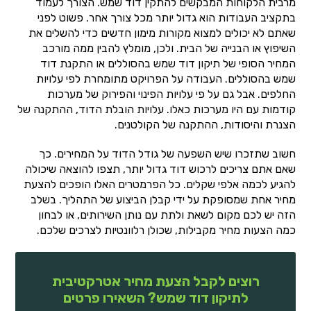
מרבית הלקוחות המבקשים להתקין דוד שמש. הצורך לעמוד
בתקציב העבודות הוא גדול יותר מכל צורך אחר. פשוט לפני
שאתם לא יכולים למצוא מקורות מימון חדשים כדי להשלים את
השיפוץ או הבנייה של הבית. ולכן, מומלץ להבין ממה מורכב
המחיר הסופי של תיקון דוד שמש בהסוללים או התקנת דוד
שמש בהסוללים. העבודה על הפרויקט מתומחרת לפי עלויות
החלפים. אבל גם על פי עלויות הפינוי והפירוק של מערכות
קודמות עם היו מערכות כאלו. עלויות הובלת הדוד, ההתקנה של
הצנרת והיסודות, ההתקנה של הקולטנים.
חשוב שתזכרו שיש השפעה של גודל הדוד על המחירים. כך
שאם אתם צריכים לרכוש דוד גדול יותר, תצפו להוצאה שיכולה
להגיע לכמה אלפי שקלים. כל הפרמטרים האלו הופכים להצעת
מחיר אחת שמסופקת על ידי קבלן הביצוע של התהליך. בשלב
הזה יש לכם מקום לשאת ולתת עם נותן השירותים, או לבחון
כמה הצעות מחיר מקבילות, שכולן רלוונטיות לצרכים שלכם.
רוצים לקבל הצעת מחיר אטרקטיבית
לתיקון דוד שמש? השאירו פרטים