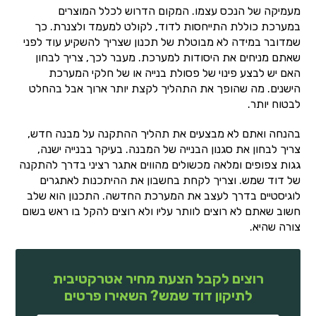
מעמיקה של הנכס עצמו. המקום הדרוש לכלל המוצרים
במערכת כוללת התייחסות לדוד, לקולט למעמד ולצנרת. כך
שמדובר במידה לא מבוטלת של תכנון שצריך להשקיע עוד לפני
שאתם מניחים את היסודות למערכת. מעבר לכך, צריך לבחון
האם יש לבצע פינוי של פסולת בנייה או של חלקי המערכת
הישנים. מה שהופך את התהליך לקצת יותר ארוך אבל בהחלט
לבטוח יותר.
בהנחה ואתם לא מבצעים את תהליך ההתקנה על מבנה חדש,
צריך לבחון את סגנון הבנייה של המבנה. בעיקר בבנייה ישנה,
גגות צפופים ומלאה מכשולים מהווים אתגר רציני בדרך להתקנה
של דוד שמש. וצריך לקחת בחשבון את ההיתכנות לאתגרים
לוגיסטיים בדרך לעצב את המערכת החדשה. התכנון הוא שלב
חשוב שאתם לא רוצים לוותר עליו ולא רוצים להקל בו ראש בשום
צורה שהיא.
רוצים לקבל הצעת מחיר אטרקטיבית
לתיקון דוד שמש? השאירו פרטים