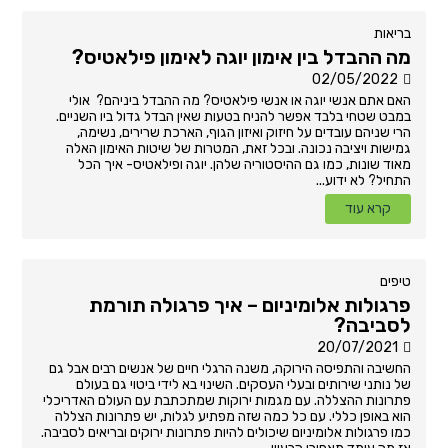
בריאות
מה ההבדל בין אימון יוגה לאימון פילאטיס?
02/05/2022
האם אתם אנשי יוגה או אנשי פילאטיס? מה ההבדל ביניהם? אולי
במבט שטחי בלבד אפשר להניח בטעות שאין הבדל גדול ביו השניים.
הרי שניהם עובדים על חיזוק ואיזון הגוף, הארכת שרירים, נשימה,
גמישות ויציבה נכונה. ובכל זאת, המטרות של שיטות האימון האלה
מאוד שונות, כמו גם ההיסטוריה שלהן. יוגה ופילאטיס- איך הכל
התחיל? לא ידוע...
קרא עוד
טיפים
פרגולות אלומיניום – איך פרגולה תורמת
לסביבה?
20/07/2021
החשיבה והתפיסה הירוקה, משנה הרגלי חיים של אנשים רבים אבל גם
של נותני שירותים ובעלי העסקים. השינוי בא לידי ביטוי גם בעולם
פתרונות ההצללה. עם מגמות ירוקות שמתכתבת עם העולם האדריכלי
הוא באופן כללי. עם כל כמה שזה מפתיע לגלות, יש פתרונות הצללה
כמו פרגולות אלומיניום שיכולים להיות פתרונות ירוקים ובריאים לסביבה.