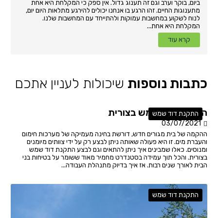
ביום, בוקר וערב וגם זה תענוג גדול. אין ספק כי המקלחת היא אחת
מתענוגות החיים. זהו הרגע בו אנחנו יכולים להירגע מתלאות היום יום,
לנוח לשקוע במחשבות עמוקות ולהתייחד עם המחשבות שלנו.
המקלחת היא אחת...
קרא עוד
כתבות נוספות
שיכולות לעניין אתכם
התקנת דוד שמש בצורית
התקנת דוד שמש
03/07/2021
ההקמה של בית מגורים חדש, דורשת בחינה מעמיקה של מערכות חימום
והעברת מים. זו היא פעולה שאותה ניתן לבצע רק על ידי צוותים מיומנים
ומנוסים. כאלו שמבינים איך ניתן להתאים וגם לבצע התקנת דוד שמש
בצורית. והכל תוך עמידה בסטנדרט מחמיר מאוד ששומר על בטיחות בני
הבית לאורך שנים רבות. אז איך בדיוק מתנהלת העבודה...
התקנת דוד שמש