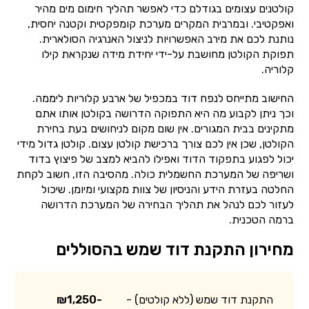
קולטנים עצומים בגודלם כדי לאפשר תהליך חימום מים מהיר
ואפקטיבי. ובמרבית המקרים מערכת קומפקטית וקטנה יחסית,
נותנת לכם את מירב האפשרויות לניצול האנרגיה הסולארית.
תפוקת הקולטן מחושבת על-ידי יחידת מידה שנקראת קילו
קלוריה.
החישוב מתייחס לנפח דוד במכפיל של ארבע קלוריות ליממה.
וכך ניתן לקבוע מה היא התפוקה הדרושה בקולטן אותו אתם
מתקינים בבית המגורים. אין שום מקום לניחושים בעת בחירת
הקולטן, שכן אין לכם צורך ברכישת קולטן עצום. קולטן גדול מידי
יכול לפגוע בתפקוד הדוד ואפילו להביא למצב של פיצוץ בדוד
ושריפה של המערכת החשמלית כולה. מהסיבה הזו, חשוב לקחת
החלטה בעזרת הידע והניסיון של צוות מקצועי ומיומן. שיכול
לעזור לכם לנהל את תהליך הבחירה של המערכת הדרושה
ברמה הטכנית.
מחירון התקנת דוד שמש בהסוללים
התקנת דוד שמש (ללא קולטים) -
₪1,250-