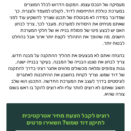
מעמיקה של הנכס עצמו. המקום הדרוש לכלל המוצרים
במערכת כוללת התייחסות לדוד, לקולט למעמד ולצנרת. כך
שמדובר במידה לא מבוטלת של תכנון שצריך להשקיע עוד לפני
שאתם מניחים את היסודות למערכת. מעבר לכך, צריך לבחון
האם יש לבצע פינוי של פסולת בנייה או של חלקי המערכת
הישנים. מה שהופך את התהליך לקצת יותר ארוך אבל בהחלט
לבטוח יותר.
בהנחה ואתם לא מבצעים את תהליך ההתקנה על מבנה חדש,
צריך לבחון את סגנון הבנייה של המבנה. בעיקר בבנייה ישנה,
גגות צפופים ומלאה מכשולים מהווים אתגר רציני בדרך להתקנה
של דוד שמש. וצריך לקחת בחשבון את ההיתכנות לאתגרים
לוגיסטיים בדרך לעצב את המערכת החדשה. התכנון הוא שלב
חשוב שאתם לא רוצים לוותר עליו ולא רוצים להקל בו ראש בשום
צורה שהיא.
רוצים לקבל הצעת מחיר אטרקטיבית
לתיקון דוד שמש? השאירו פרטים