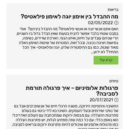
בריאות
מה ההבדל בין אימון יוגה לאימון פילאטיס?
02/05/2022
האם אתם אנשי יוגה או אנשי פילאטיס? מה ההבדל ביניהם? אולי
במבט שטחי בלבד אפשר להניח בטעות שאין הבדל גדול ביו השניים.
הרי שניהם עובדים על חיזוק ואיזון הגוף, הארכת שרירים, נשימה,
גמישות ויציבה נכונה. ובכל זאת, המטרות של שיטות האימון האלה
מאוד שונות, כמו גם ההיסטוריה שלהן. יוגה ופילאטיס- איך הכל
התחיל? לא ידוע...
קרא עוד
טיפים
פרגולות אלומיניום – איך פרגולה תורמת
לסביבה?
20/07/2021
החשיבה והתפיסה הירוקה, משנה הרגלי חיים של אנשים רבים אבל גם
של נותני שירותים ובעלי העסקים. השינוי בא לידי ביטוי גם בעולם
פתרונות ההצללה. עם מגמות ירוקות שמתכתבת עם העולם האדריכלי
הוא באופן כללי. עם כל כמה שזה מפתיע לגלות, יש פתרונות הצללה
כמו פרגולות אלומיניום שיכולים להיות פתרונות ירוקים ובריאים לסביבה.