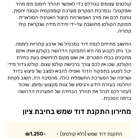
קולטנים עצומים בגודלם כדי לאפשר תהליך חימום מים מהיר
ואפקטיבי. ובמרבית המקרים מערכת קומפקטית וקטנה יחסית,
נותנת לכם את מירב האפשרויות לניצול האנרגיה הסולארית.
תפוקת הקולטן מחושבת על-ידי יחידת מידה שנקראת קילו
קלוריה.
החישוב מתייחס לנפח דוד במכפיל של ארבע קלוריות ליממה.
וכך ניתן לקבוע מה היא התפוקה הדרושה בקולטן אותו אתם
מתקינים בבית המגורים. אין שום מקום לניחושים בעת בחירת
הקולטן, שכן אין לכם צורך ברכישת קולטן עצום. קולטן גדול מידי
יכול לפגוע בתפקוד הדוד ואפילו להביא למצב של פיצוץ בדוד
ושריפה של המערכת החשמלית כולה. מהסיבה הזו, חשוב לקחת
החלטה בעזרת הידע והניסיון של צוות מקצועי ומיומן. שיכול
לעזור לכם לנהל את תהליך הבחירה של המערכת הדרושה
ברמה הטכנית.
מחירון התקנת דוד שמש בחיבת ציון
התקנת דוד שמש (ללא קולטים) -
₪1,250-