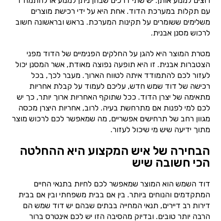
רוצים למנוע אותן. יש שתי דרכים שבהן ניתן למנוע או להתמודד
עם תקלות במערכת הדוד. אחת היא על ידי רכישת מוצרים
משלימים ששומרים על תקינות המערכת. בראש ובראשונה חשוב
לרכוש מסנן אבנית.
מטרת המוצר היא להגן על החלקים הפנימיים של הדוד מפני
הצטברות אבנית. זו היא תופעה נפוצה מאודת, אשר המסנן יכול
לעזור לכם להתמודד איתה לטווח הארוך. מעבר לכך, בכל
רכישה של דוד שמש חדש, עליכם לעמוד על קבלת אחריות
מתאימה של יצרן הדוד. ככל שתוקף האחריות ארוך יותר, כך יש
לכם למי לפנות אם מתרחשת בעיה. לרוב, אחריות היצרן מכסה
מגוון רחב של תרחישים אפשריים, מה שמאפשר לכם לרכוש מוצר
מתוך ידיעה שיש מי שיכול לעזור.
הבחירה של איש המקצוע היא ההחלטה
הכי חשובה שיש
דוד השמש הוא המוצר שמאפשר לכם לחיות בתנאי החיים
המתקדמים והנוחים ביותר. בין אם בבית משפחתי ובין אם בבית
דירות רב דיירים, תנאי המחייה בבתים שבהם יש דוד שמש הם
הרבה יותר טובים. ובדיוק מהסיבה הזו יש לכם אינטרס ברור