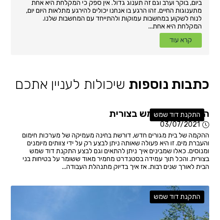
ביום, בוקר וערב וגם זה תענוג גדול. אין ספק כי המקלחת היא אחת
מתענוגות החיים. זהו הרגע בו אנחנו יכולים להירגע מתלאות היום יום,
לנוח לשקוע במחשבות עמוקות ולהתייחד עם המחשבות שלנו.
המקלחת היא אחת...
קרא עוד
כתבות נוספות
שיכולות לעניין אתכם
התקנת דוד שמש בצורית
התקנת דוד שמש
03/07/2021
ההקמה של בית מגורים חדש, דורשת בחינה מעמיקה של מערכות חימום
והעברת מים. זו היא פעולה שאותה ניתן לבצע רק על ידי צוותים מיומנים
ומנוסים. כאלו שמבינים איך ניתן להתאים וגם לבצע התקנת דוד שמש
בצורית. והכל תוך עמידה בסטנדרט מחמיר מאוד ששומר על בטיחות בני
הבית לאורך שנים רבות. אז איך בדיוק מתנהלת העבודה...
התקנת דוד שמש