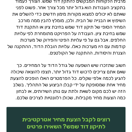
מרבית הלקוחות המבקשים להתקין דוד שמש. הצורך לעמוד
בתקציב העבודות הוא גדול יותר מכל צורך אחר. פשוט לפני
שאתם לא יכולים למצוא מקורות מימון חדשים כדי להשלים את
השיפוץ או הבנייה של הבית. ולכן, מומלץ להבין ממה מורכב
המחיר הסופי של תיקון דוד שמש בחיבת ציון או התקנת דוד
שמש בחיבת ציון. העבודה על הפרויקט מתומחרת לפי עלויות
החלפים. אבל גם על פי עלויות הפינוי והפירוק של מערכות
קודמות עם היו מערכות כאלו. עלויות הובלת הדוד, ההתקנה של
הצנרת והיסודות, ההתקנה של הקולטנים.
חשוב שתזכרו שיש השפעה של גודל הדוד על המחירים. כך
שאם אתם צריכים לרכוש דוד גדול יותר, תצפו להוצאה שיכולה
להגיע לכמה אלפי שקלים. כל הפרמטרים האלו הופכים להצעת
מחיר אחת שמסופקת על ידי קבלן הביצוע של התהליך. בשלב
הזה יש לכם מקום לשאת ולתת עם נותן השירותים, או לבחון
כמה הצעות מחיר מקבילות, שכולן רלוונטיות לצרכים שלכם.
רוצים לקבל הצעת מחיר אטרקטיבית
לתיקון דוד שמש? השאירו פרטים