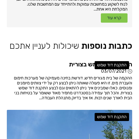
לנוח לשקוע במחשבות עמוקות ולהתייחד עם המחשבות שלנו.
המקלחת היא אחת...
קרא עוד
כתבות נוספות
שיכולות לעניין אתכם
התקנת דוד שמש בצורית
התקנת דוד שמש
03/07/2021
ההקמה של בית מגורים חדש, דורשת בחינה מעמיקה של מערכות חימום
והעברת מים. זו היא פעולה שאותה ניתן לבצע רק על ידי צוותים מיומנים
ומנוסים. כאלו שמבינים איך ניתן להתאים וגם לבצע התקנת דוד שמש
בצורית. והכל תוך עמידה בסטנדרט מחמיר מאוד ששומר על בטיחות בני
הבית לאורך שנים רבות. אז איך בדיוק מתנהלת העבודה...
התקנת דוד שמש