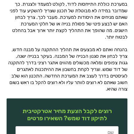
במערכת כוללת התייחסות לדוד, לקולט למעמד ולצנרת. כך
שמדובר במידה לא מבוטלת של תכנון שצריך להשקיע עוד לפני
שאתם מניחים את היסודות למערכת. מעבר לכך, צריך לבחון
האם יש לבצע פינוי של פסולת בנייה או של חלקי המערכת
הישנים. מה שהופך את התהליך לקצת יותר ארוך אבל בהחלט
לבטוח יותר.
בהנחה ואתם לא מבצעים את תהליך ההתקנה על מבנה חדש,
צריך לבחון את סגנון הבנייה של המבנה. בעיקר בבנייה ישנה,
גגות צפופים ומלאה מכשולים מהווים אתגר רציני בדרך להתקנה
של דוד שמש. וצריך לקחת בחשבון את ההיתכנות לאתגרים
לוגיסטיים בדרך לעצב את המערכת החדשה. התכנון הוא שלב
חשוב שאתם לא רוצים לוותר עליו ולא רוצים להקל בו ראש בשום
צורה שהיא.
רוצים לקבל הצעת מחיר אטרקטיבית
לתיקון דוד שמש? השאירו פרטים