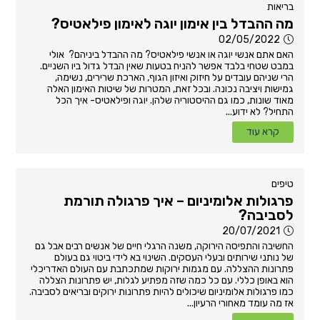
בריאות
מה ההבדל בין אימון יוגה לאימון פילאטיס?
02/05/2022
האם אתם אנשי יוגה או אנשי פילאטיס? מה ההבדל ביניהם? אולי
במבט שטחי בלבד אפשר להניח בטעות שאין הבדל גדול ביו השניים.
הרי שניהם עובדים על חיזוק ואיזון הגוף, הארכת שרירים, נשימה,
גמישות ויציבה נכונה. ובכל זאת, המטרות של שיטות האימון האלה
מאוד שונות, כמו גם ההיסטוריה שלהן. יוגה ופילאטיס- איך הכל
התחיל? לא ידוע...
קרא עוד
טיפים
פרגולות אלומיניום – איך פרגולה תורמת
לסביבה?
20/07/2021
החשיבה והתפיסה הירוקה, משנה הרגלי חיים של אנשים רבים אבל גם
של נותני שירותים ובעלי העסקים. השינוי בא לידי ביטוי גם בעולם
פתרונות ההצללה. עם מגמות ירוקות שמתכתבת עם העולם האדריכלי
הוא באופן כללי. עם כל כמה שזה מפתיע לגלות, יש פתרונות הצללה
כמו פרגולות אלומיניום שיכולים להיות פתרונות ירוקים ובריאים לסביבה.
אז מה עומד מאחורי הרעיון...