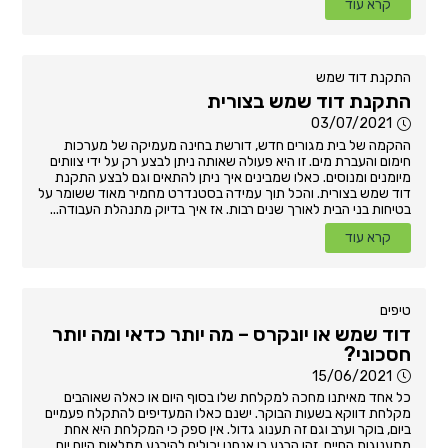
קרא עוד
התקנת דוד שמש
התקנת דוד שמש בצורית
03/07/2021
ההקמה של בית מגורים חדש, דורשת בחינה מעמיקה של מערכות
חימום והעברת מים. זו היא פעולה שאותה ניתן לבצע רק על ידי צוותים
מיומנים ומנוסים. כאלו שמבינים איך ניתן להתאים וגם לבצע התקנת
דוד שמש בצורית. והכל תוך עמידה בסטנדרט מחמיר מאוד ששומר על
בטיחות בני הבית לאורך שנים רבות. אז איך בדיוק מתנהלת העבודה...
קרא עוד
טיפים
דוד שמש או יונקרס – מה יותר כדאי ומה יותר
חסכוני?
15/06/2021
כל אחד מאיתנו מחכה למקלחת שלו בסוף היום או כאלה שאוהבים
מקלחת דווקא בשעות הבוקר. ישנם כאלו המעדיפים להתקלח פעמיים
ביום, בוקר וערב וגם זה תענוג גדול. אין ספק כי המקלחת היא אחת
מתענוגות החיים. זהו הרגע בו אנחנו יכולים להירגע מתלאות היום יום,