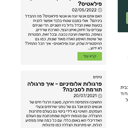
פילאטיס?
02/05/2022
האם אתם אנשי יוגה או אנשי פילאטיס? מה ההבדל
ביניהם? אולי במבט שטחי בלבד אפשר להניח
בטעות שאין הבדל גדול ביו השניים. הרי שניהם
עובדים על חיזוק ואיזון הגוף, הארכת שרירים,
נשימה, גמישות ויציבה נכונה. ובכל זאת, המטרות
של שיטות האימון האלה מאוד שונות, כמו גם
ההיסטוריה שלהן. יוגה ופילאטיס- איך הכל התחיל?
לא ידוע...
קרא עוד
טיפים
פרגולות אלומיניום – איך פרגולה
בית
תורמת לסביבה?
דוד
20/07/2021
ל
החשיבה והתפיסה הירוקה, משנה הרגלי חיים של
אנשים רבים אבל גם של נותני שירותים ובעלי
העסקים. השינוי בא לידי ביטוי גם בעולם פתרונות
ההצללה. עם מגמות ירוקות שמתכתבת עם העולם
האדריכלי הוא באופן כללי. עם כל כמה שזה מפתיע
לגלות, יש פתרונות הצללה כמו פרגולות