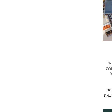
של
חרת
ל
מה
לשאת