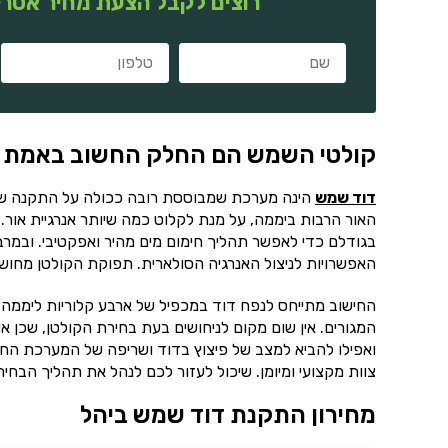
רוצים לקבל הצעת מחיר אטרק
קולטי השמש הם החלק החשוב באמת
דוד שמש
הינה מערכת שמבוססת רובה ככולה על התקנה של 
האור הרבות ביממה, על מנת לקלוט כמה שיותר אנרגיית אור. 
בגודלם כדי לאפשר תהליך חימום מים מהיר ואפקטיבי. ובמר
האפשרויות לניצול האנרגיה הסולארית. תפוקת הקולטן מחושב
החישוב מתייחס לנפח דוד במכפיל של ארבע קלוריות ליממה.
המגורים. אין שום מקום לניחושים בעת בחירת הקולטן, שכן אי
ואפילו להביא למצב של פיצוץ בדוד ושריפה של המערכת החש
צוות מקצועי ומיומן. שיכול לעזור לכם לנהל את תהליך הב
מחירון התקנת דוד שמש ביהל