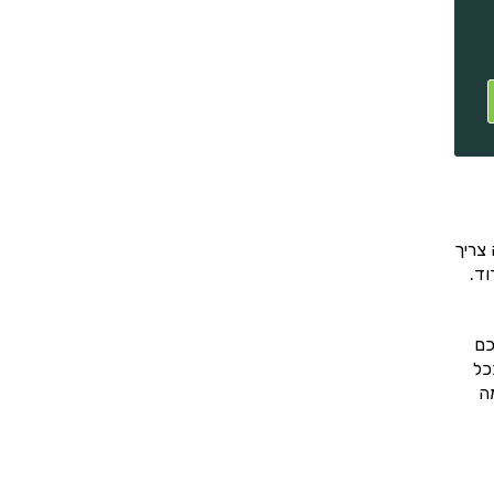
צריך
וד.
כם
כל
ה