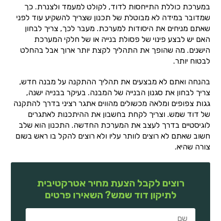
במערכת כוללת התייחסות לדוד, לקולט למעמד ולצנרת. כך
שמדובר במידה לא מבוטלת של תכנון שצריך להשקיע עוד לפני
שאתם מניחים את היסודות למערכת. מעבר לכך, צריך לבחון
האם יש לבצע פינוי של פסולת בנייה או של חלקי המערכת
הישנים. מה שהופך את התהליך לקצת יותר ארוך אבל בהחלט
לבטוח יותר.
בהנחה ואתם לא מבצעים את תהליך ההתקנה על מבנה חדש,
צריך לבחון את סגנון הבנייה של המבנה. בעיקר בבנייה ישנה,
גגות צפופים ומלאה מכשולים מהווים אתגר רציני בדרך להתקנה
של דוד שמש. וצריך לקחת בחשבון את ההיתכנות לאתגרים
לוגיסטיים בדרך לעצב את המערכת החדשה. התכנון הוא שלב
חשוב שאתם לא רוצים לוותר עליו ולא רוצים להקל בו ראש בשום
צורה שהיא.
רוצים לקבל הצעת מחיר אטרקטיבית
לתיקון דוד שמש? השאירו פרטים