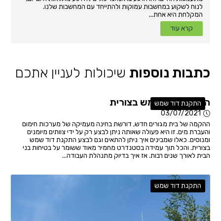
לנוח לשקוע במחשבות עמוקות ולהתייחד עם המחשבות שלנו.
המקלחת היא אחת...
קרא עוד
כתבות נוספות
שיכולות לעניין אתכם
התקנת דוד שמש בצורית
התקנת דוד שמש
03/07/2021
ההקמה של בית מגורים חדש, דורשת בחינה מעמיקה של מערכות חימום
והעברת מים. זו היא פעולה שאותה ניתן לבצע רק על ידי צוותים מיומנים
ומנוסים. כאלו שמבינים איך ניתן להתאים וגם לבצע התקנת דוד שמש
בצורית. והכל תוך עמידה בסטנדרט מחמיר מאוד ששומר על בטיחות בני
הבית לאורך שנים רבות. אז איך בדיוק מתנהלת העבודה...
התקנת דוד שמש