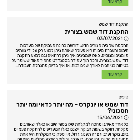
קרא עוד
התקנת דוד שמש
התקנת דוד שמש בצורית
03/07/2021
ההקמה של בית מגורים חדש, דורשת בחינה מעמיקה של מערכות
חימום והעברת מים. זו היא פעולה שאותה ניתן לבצע רק על ידי צוותים
מיומנים ומנוסים. כאלו שמבינים איך ניתן להתאים וגם לבצע התקנת
דוד שמש בצורית. והכל תוך עמידה בסטנדרט מחמיר מאוד ששומר על
בטיחות בני הבית לאורך שנים רבות. אז איך בדיוק מתנהלת העבודה...
קרא עוד
טיפים
דוד שמש או יונקרס – מה יותר כדאי ומה יותר
חסכוני?
15/06/2021
כל אחד מאיתנו מחכה למקלחת שלו בסוף היום או כאלה שאוהבים
מקלחת דווקא בשעות הבוקר. ישנם כאלו המעדיפים להתקלח פעמיים
ביום, בוקר וערב וגם זה תענוג גדול. אין ספק כי המקלחת היא אחת
מתענוגות החיים. זהו הרגע בו אנחנו יכולים להירגע מתלאות היום יום,