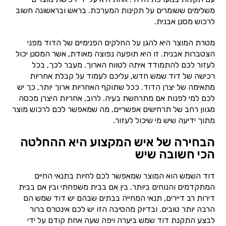
משלימים ששומרים על תקינות המערכת. בראש ובראשונה חשוב
לרכוש מסנן אבנית.
מטרת המוצר היא להגן על החלקים הפנימיים של הדוד מפני
הצטברות אבנית. זו היא תופעה נפוצה מאודת, אשר המסנן יכול
לעזור לכם להתמודד איתה לטווח הארוך. מעבר לכך, בכל
רכישה של דוד שמש חדש, עליכם לעמוד על קבלת אחריות
מתאימה של יצרן הדוד. ככל שתוקף האחריות ארוך יותר, כך יש
לכם למי לפנות אם מתרחשת בעיה. לרוב, אחריות היצרן מכסה
מגוון רחב של תרחישים אפשריים, מה שמאפשר לכם לרכוש מוצר
מתוך ידיעה שיש מי שיכול לעזור.
הבחירה של איש המקצוע היא ההחלטה
הכי חשובה שיש
דוד השמש הוא המוצר שמאפשר לכם לחיות בתנאי החיים
המתקדמים והנוחים ביותר. בין אם בבית משפחתי ובין אם בבית
דירות רב דיירים, תנאי המחייה בבתים שבהם יש דוד שמש הם
הרבה יותר טובים. ובדיוק מהסיבה הזו יש לכם אינטרס ברור
לבצע התקנת דוד שמש ביערה ויפה שעה אחת קודם על ידי