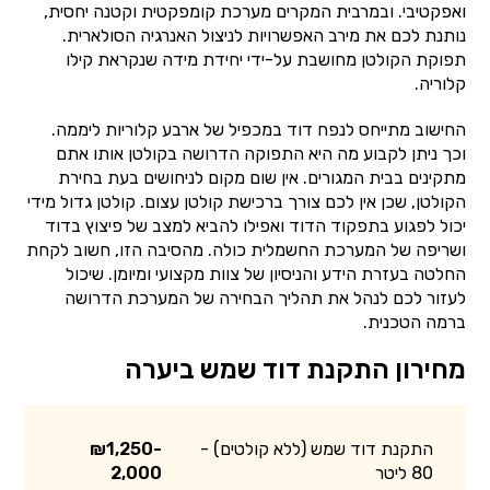
ואפקטיבי. ובמרבית המקרים מערכת קומפקטית וקטנה יחסית,
נותנת לכם את מירב האפשרויות לניצול האנרגיה הסולארית.
תפוקת הקולטן מחושבת על-ידי יחידת מידה שנקראת קילו
קלוריה.
החישוב מתייחס לנפח דוד במכפיל של ארבע קלוריות ליממה.
וכך ניתן לקבוע מה היא התפוקה הדרושה בקולטן אותו אתם
מתקינים בבית המגורים. אין שום מקום לניחושים בעת בחירת
הקולטן, שכן אין לכם צורך ברכישת קולטן עצום. קולטן גדול מידי
יכול לפגוע בתפקוד הדוד ואפילו להביא למצב של פיצוץ בדוד
ושריפה של המערכת החשמלית כולה. מהסיבה הזו, חשוב לקחת
החלטה בעזרת הידע והניסיון של צוות מקצועי ומיומן. שיכול
לעזור לכם לנהל את תהליך הבחירה של המערכת הדרושה
ברמה הטכנית.
מחירון התקנת דוד שמש ביערה
התקנת דוד שמש (ללא קולטים) -
₪1,250-
80 ליטר
2,000