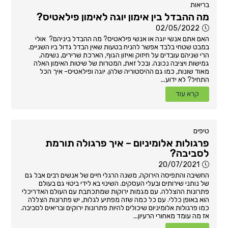
בריאות
מה ההבדל בין אימון יוגה לאימון פילאטיס?
02/05/2022
האם אתם אנשי יוגה או אנשי פילאטיס? מה ההבדל ביניהם? אולי
במבט שטחי בלבד אפשר להניח בטעות שאין הבדל גדול ביו השניים.
הרי שניהם עובדים על חיזוק ואיזון הגוף, הארכת שרירים, נשימה,
גמישות ויציבה נכונה. ובכל זאת, המטרות של שיטות האימון האלה
מאוד שונות, כמו גם ההיסטוריה שלהן. יוגה ופילאטיס- איך הכל
התחיל? לא ידוע...
קרא עוד
טיפים
פרגולות אלומיניום – איך פרגולה תורמת
לסביבה?
20/07/2021
החשיבה והתפיסה הירוקה, משנה הרגלי חיים של אנשים רבים אבל גם
של נותני שירותים ובעלי העסקים. השינוי בא לידי ביטוי גם בעולם
פתרונות ההצללה. עם מגמות ירוקות שמתכתבת עם העולם האדריכלי
הוא באופן כללי. עם כל כמה שזה מפתיע לגלות, יש פתרונות הצללה
כמו פרגולות אלומיניום שיכולים להיות פתרונות ירוקים ובריאים לסביבה.
אז מה עומד מאחורי הרעיון...