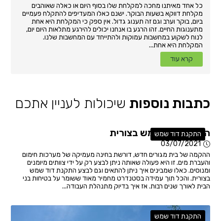
כל אחד מאיתנו מחכה למקלחת שלו בסוף היום או כאלה שאוהבים
מקלחת דווקא בשעות הבוקר. ישנם כאלו המעדיפים להתקלח פעמיים
ביום, בוקר וערב וגם זה תענוג גדול. אין ספק כי המקלחת היא אחת
מתענוגות החיים. זהו הרגע בו אנחנו יכולים להירגע מתלאות היום יום,
לנוח לשקוע במחשבות עמוקות ולהתייחד עם המחשבות שלנו.
המקלחת היא אחת...
קרא עוד
כתבות נוספות
שיכולות לעניין אתכם
התקנת דוד שמש בצורית
התקנת דוד שמש
03/07/2021
ההקמה של בית מגורים חדש, דורשת בחינה מעמיקה של מערכות חימום
והעברת מים. זו היא פעולה שאותה ניתן לבצע רק על ידי צוותים מיומנים
ומנוסים. כאלו שמבינים איך ניתן להתאים וגם לבצע התקנת דוד שמש
בצורית. והכל תוך עמידה בסטנדרט מחמיר מאוד ששומר על בטיחות בני
הבית לאורך שנים רבות. אז איך בדיוק מתנהלת העבודה...
התקנת דוד שמש