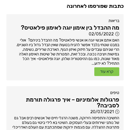
כתבות שפורסמו לאחרונה
בריאות
מה ההבדל בין אימון יוגה לאימון פילאטיס?
02/05/2022
האם אתם אנשי יוגה או אנשי פילאטיס? מה ההבדל ביניהם? אולי
במבט שטחי בלבד אפשר להניח בטעות שאין הבדל גדול ביו השניים.
הרי שניהם עובדים על חיזוק ואיזון הגוף, הארכת שרירים, נשימה,
גמישות ויציבה נכונה. ובכל זאת, המטרות של שיטות האימון האלה
מאוד שונות, כמו גם ההיסטוריה שלהן. יוגה ופילאטיס- איך הכל
התחיל? לא ידוע...
קרא עוד
טיפים
פרגולות אלומיניום – איך פרגולה תורמת
לסביבה?
20/07/2021
החשיבה והתפיסה הירוקה, משנה הרגלי חיים של אנשים רבים אבל גם
של נותני שירותים ובעלי העסקים. השינוי בא לידי ביטוי גם בעולם
פתרונות ההצללה. עם מגמות ירוקות שמתכתבת עם העולם האדריכלי