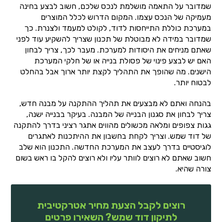
שמדובר על התאמה מושלמת לנכס שלכם, חשוב לבצע בחינה
מעמיקה של הנכס עצמו. המקום הדרוש לכלל המוצרים
במערכת כוללת התייחסות לדוד, לקולט למעמד ולצנרת. כך
שמדובר במידה לא מבוטלת של תכנון שצריך להשקיע עוד לפני
שאתם מניחים את היסודות למערכת. מעבר לכך, צריך לבחון
האם יש לבצע פינוי של פסולת בנייה או של חלקי המערכת
הישנים. מה שהופך את התהליך לקצת יותר ארוך אבל בהחלט
לבטוח יותר.
בהנחה ואתם לא מבצעים את תהליך ההתקנה על מבנה חדש,
צריך לבחון את סגנון הבנייה של המבנה. בעיקר בבנייה ישנה,
גגות צפופים ומלאה מכשולים מהווים אתגר רציני בדרך להתקנה
של דוד שמש. וצריך לקחת בחשבון את ההיתכנות לאתגרים
לוגיסטיים בדרך לעצב את המערכת החדשה. התכנון הוא שלב
חשוב שאתם לא רוצים לוותר עליו ולא רוצים להקל בו ראש בשום
צורה שהיא.
רוצים לקבל הצעת מחיר אטרקטיבית
לתיקון דוד שמש? השאירו פרטים