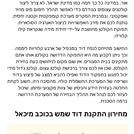
אור. במדינה כל כך חמה כמו מדינת ישראל, לא צריך ליצור
קולטנים עצומים בגודלם כדי לאפשר תהליך חימום מים מהיר
ואפקטיבי. ובמרבית המקרים מערכת קומפקטית וקטנה יחסית,
נותנת לכם את מירב האפשרויות לניצול האנרגיה הסולארית.
תפוקת הקולטן מחושבת על-ידי יחידת מידה שנקראת קילו
קלוריה.
החישוב מתייחס לנפח דוד במכפיל של ארבע קלוריות ליממה.
וכך ניתן לקבוע מה היא התפוקה הדרושה בקולטן אותו אתם
מתקינים בבית המגורים. אין שום מקום לניחושים בעת בחירת
הקולטן, שכן אין לכם צורך ברכישת קולטן עצום. קולטן גדול מידי
יכול לפגוע בתפקוד הדוד ואפילו להביא למצב של פיצוץ בדוד
ושריפה של המערכת החשמלית כולה. מהסיבה הזו, חשוב לקחת
החלטה בעזרת הידע והניסיון של צוות מקצועי ומיומן. שיכול
לעזור לכם לנהל את תהליך הבחירה של המערכת הדרושה
ברמה הטכנית.
מחירון התקנת דוד שמש בכוכב מיכאל