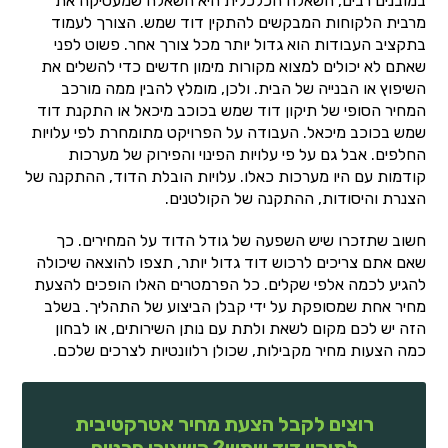
במובנים רבים, השאלה הכלכלית היא השאלה שמעסיקה את
מרבית הלקוחות המבקשים להתקין דוד שמש. הצורך לעמוד
בתקציב העבודות הוא גדול יותר מכל צורך אחר. פשוט לפני
שאתם לא יכולים למצוא מקורות מימון חדשים כדי להשלים את
השיפוץ או הבנייה של הבית. ולכן, מומלץ להבין ממה מורכב
המחיר הסופי של תיקון דוד שמש בכוכב מיכאל או התקנת דוד
שמש בכוכב מיכאל. העבודה על הפרויקט מתומחרת לפי עלויות
החלפים. אבל גם על פי עלויות הפינוי והפירוק של מערכות
קודמות עם היו מערכות כאלו. עלויות הובלת הדוד, ההתקנה של
הצנרת והיסודות, ההתקנה של הקולטנים.
חשוב שתזכרו שיש השפעה של גודל הדוד על המחירים. כך
שאם אתם צריכים לרכוש דוד גדול יותר, תצפו להוצאה שיכולה
להגיע לכמה אלפי שקלים. כל הפרמטרים האלו הופכים להצעת
מחיר אחת שמסופקת על ידי קבלן הביצוע של התהליך. בשלב
הזה יש לכם מקום לשאת ולתת עם נותן השירותים, או לבחון
כמה הצעות מחיר מקבילות, שכולן רלוונטיות לצרכים שלכם.
רוצים לקבל הצעת מחיר אטרקטיבית
לתיקון דוד שמש? השאירו פרטים