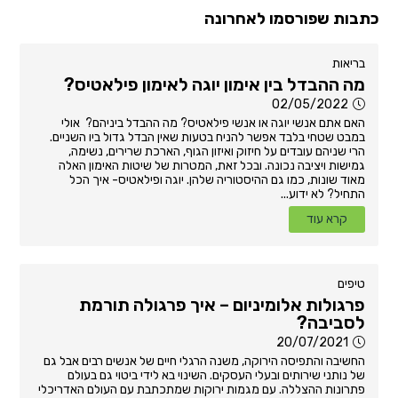
כתבות שפורסמו לאחרונה
בריאות
מה ההבדל בין אימון יוגה לאימון פילאטיס?
02/05/2022
האם אתם אנשי יוגה או אנשי פילאטיס? מה ההבדל ביניהם? אולי
במבט שטחי בלבד אפשר להניח בטעות שאין הבדל גדול ביו השניים.
הרי שניהם עובדים על חיזוק ואיזון הגוף, הארכת שרירים, נשימה,
גמישות ויציבה נכונה. ובכל זאת, המטרות של שיטות האימון האלה
מאוד שונות, כמו גם ההיסטוריה שלהן. יוגה ופילאטיס- איך הכל
התחיל? לא ידוע...
קרא עוד
טיפים
פרגולות אלומיניום – איך פרגולה תורמת
לסביבה?
20/07/2021
החשיבה והתפיסה הירוקה, משנה הרגלי חיים של אנשים רבים אבל גם
של נותני שירותים ובעלי העסקים. השינוי בא לידי ביטוי גם בעולם
פתרונות ההצללה. עם מגמות ירוקות שמתכתבת עם העולם האדריכלי