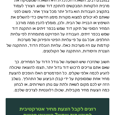
במובנים רבים, השאלה הכלכלית היא השאלה שמעסיקה את
מרבית הלקוחות המבקשים להתקין דוד שמש. הצורך לעמוד
בתקציב העבודות הוא גדול יותר מכל צורך אחר. פשוט לפני
שאתם לא יכולים למצוא מקורות מימון חדשים כדי להשלים את
השיפוץ או הבנייה של הבית. ולכן, מומלץ להבין ממה מורכב
המחיר הסופי של תיקון דוד שמש בכפר זיתים או התקנת דוד
שמש בכפר זיתים. העבודה על הפרויקט מתומחרת לפי עלויות
החלפים. אבל גם על פי עלויות הפינוי והפירוק של מערכות
קודמות עם היו מערכות כאלו. עלויות הובלת הדוד, ההתקנה של
הצנרת והיסודות, ההתקנה של הקולטנים.
חשוב שתזכרו שיש השפעה של גודל הדוד על המחירים. כך
שאם אתם צריכים לרכוש דוד גדול יותר, תצפו להוצאה שיכולה
להגיע לכמה אלפי שקלים. כל הפרמטרים האלו הופכים להצעת
מחיר אחת שמסופקת על ידי קבלן הביצוע של התהליך. בשלב
הזה יש לכם מקום לשאת ולתת עם נותן השירותים, או לבחון
כמה הצעות מחיר מקבילות, שכולן רלוונטיות לצרכים שלכם.
רוצים לקבל הצעת מחיר אטרקטיבית
לתיקון דוד שמש? השאירו פרטים