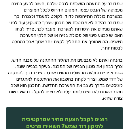
שמדובר על התאמה מושלמת לנכס שלכם, חשוב לבצע בחינה
מעמיקה של הנכס עצמו. המקום הדרוש לכלל המוצרים
במערכת כוללת התייחסות לדוד, לקולט למעמד ולצנרת. כך
שמדובר במידה לא מבוטלת של תכנון שצריך להשקיע עוד לפני
שאתם מניחים את היסודות למערכת. מעבר לכך, צריך לבחון
האם יש לבצע פינוי של פסולת בנייה או של חלקי המערכת
הישנים. מה שהופך את התהליך לקצת יותר ארוך אבל בהחלט
לבטוח יותר.
בהנחה ואתם לא מבצעים את תהליך ההתקנה על מבנה חדש,
צריך לבחון את סגנון הבנייה של המבנה. בעיקר בבנייה ישנה,
גגות צפופים ומלאה מכשולים מהווים אתגר רציני בדרך להתקנה
של דוד שמש. וצריך לקחת בחשבון את ההיתכנות לאתגרים
לוגיסטיים בדרך לעצב את המערכת החדשה. התכנון הוא שלב
חשוב שאתם לא רוצים לוותר עליו ולא רוצים להקל בו ראש בשום
צורה שהיא.
רוצים לקבל הצעת מחיר אטרקטיבית
לתיקון דוד שמש? השאירו פרטים