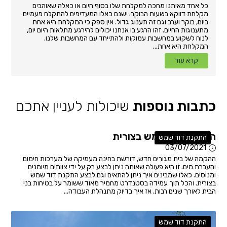
כל אחד מאיתנו מחכה למקלחת שלו בסוף היום או כאלה שאוהבים
מקלחת דווקא בשעות הבוקר. ישנם כאלו המעדיפים להתקלח פעמיים
ביום, בוקר וערב וגם זה תענוג גדול. אין ספק כי המקלחת היא אחת
מתענוגות החיים. זהו הרגע בו אנחנו יכולים להירגע מתלאות היום יום,
לנוח לשקוע במחשבות עמוקות ולהתייחד עם המחשבות שלנו.
המקלחת היא אחת...
קרא עוד
כתבות נוספות
שיכולות לעניין אתכם
התקנת דוד שמש בצורית
התקנת דוד שמש
03/07/2021
ההקמה של בית מגורים חדש, דורשת בחינה מעמיקה של מערכות חימום
והעברת מים. זו היא פעולה שאותה ניתן לבצע רק על ידי צוותים מיומנים
ומנוסים. כאלו שמבינים איך ניתן להתאים וגם לבצע התקנת דוד שמש
בצורית. והכל תוך עמידה בסטנדרט מחמיר מאוד ששומר על בטיחות בני
הבית לאורך שנים רבות. אז איך בדיוק מתנהלת העבודה...
התקנת דוד שמש