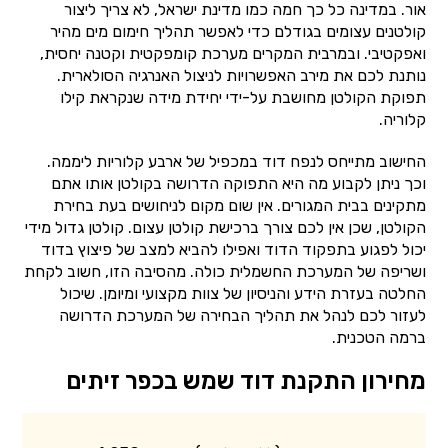
אור. במדינה כל כך חמה כמו מדינת ישראל, לא צריך ליצור
קולטנים עצומים בגודלם כדי לאפשר תהליך חימום מים מהיר
ואפקטיבי. ובמרבית המקרים מערכת קומפקטית וקטנה יחסית,
נותנת לכם את מירב האפשרויות לניצול האנרגיה הסולארית.
תפוקת הקולטן מחושבת על-ידי יחידת מידה שנקראת קילו
קלוריה.
החישוב מתייחס לנפח דוד במכפיל של ארבע קלוריות ליממה.
וכך ניתן לקבוע מה היא התפוקה הדרושה בקולטן אותו אתם
מתקינים בבית המגורים. אין שום מקום לניחושים בעת בחירת
הקולטן, שכן אין לכם צורך ברכישת קולטן עצום. קולטן גדול מידי
יכול לפגוע בתפקוד הדוד ואפילו להביא למצב של פיצוץ בדוד
ושריפה של המערכת החשמלית כולה. מהסיבה הזו, חשוב לקחת
החלטה בעזרת הידע והניסיון של צוות מקצועי ומיומן. שיכול
לעזור לכם לנהל את תהליך הבחירה של המערכת הדרושה
ברמה הטכנית.
מחירון התקנת דוד שמש בכפר זיתים