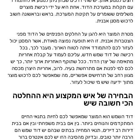
רוצים למנוע אותן. יש שתי דרכים שבהן ניתן למנוע או להתמודד
עם תקלות במערכת הדוד. אחת היא על ידי רכישת מוצרים
משלימים ששומרים על תקינות המערכת. בראש ובראשונה חשוב
לרכוש מסנן אבנית.
מטרת המוצר היא להגן על החלקים הפנימיים של הדוד מפני
הצטברות אבנית. זו היא תופעה נפוצה מאודת, אשר המסנן יכול
לעזור לכם להתמודד איתה לטווח הארוך. מעבר לכך, בכל
רכישה של דוד שמש חדש, עליכם לעמוד על קבלת אחריות
מתאימה של יצרן הדוד. ככל שתוקף האחריות ארוך יותר, כך יש
לכם למי לפנות אם מתרחשת בעיה. לרוב, אחריות היצרן מכסה
מגוון רחב של תרחישים אפשריים, מה שמאפשר לכם לרכוש מוצר
מתוך ידיעה שיש מי שיכול לעזור.
הבחירה של איש המקצוע היא ההחלטה
הכי חשובה שיש
דוד השמש הוא המוצר שמאפשר לכם לחיות בתנאי החיים
המתקדמים והנוחים ביותר. בין אם בבית משפחתי ובין אם בבית
דירות רב דיירים, תנאי המחייה בבתים שבהם יש דוד שמש הם
הרבה יותר טובים. ובדיוק מהסיבה הזו יש לכם אינטרס ברור