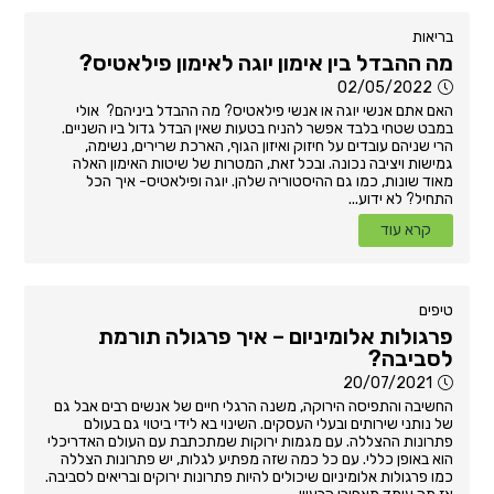
בריאות
מה ההבדל בין אימון יוגה לאימון פילאטיס?
02/05/2022
האם אתם אנשי יוגה או אנשי פילאטיס? מה ההבדל ביניהם? אולי
במבט שטחי בלבד אפשר להניח בטעות שאין הבדל גדול ביו השניים.
הרי שניהם עובדים על חיזוק ואיזון הגוף, הארכת שרירים, נשימה,
גמישות ויציבה נכונה. ובכל זאת, המטרות של שיטות האימון האלה
מאוד שונות, כמו גם ההיסטוריה שלהן. יוגה ופילאטיס- איך הכל
התחיל? לא ידוע...
קרא עוד
טיפים
פרגולות אלומיניום – איך פרגולה תורמת
לסביבה?
20/07/2021
החשיבה והתפיסה הירוקה, משנה הרגלי חיים של אנשים רבים אבל גם
של נותני שירותים ובעלי העסקים. השינוי בא לידי ביטוי גם בעולם
פתרונות ההצללה. עם מגמות ירוקות שמתכתבת עם העולם האדריכלי
הוא באופן כללי. עם כל כמה שזה מפתיע לגלות, יש פתרונות הצללה
כמו פרגולות אלומיניום שיכולים להיות פתרונות ירוקים ובריאים לסביבה.