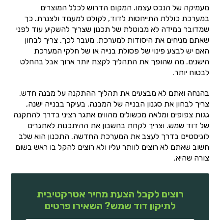
מעמיקה של הנכס עצמו. המקום הדרוש לכלל המוצרים
במערכת כוללת התייחסות לדוד, לקולט למעמד ולצנרת. כך
שמדובר במידה לא מבוטלת של תכנון שצריך להשקיע עוד לפני
שאתם מניחים את היסודות למערכת. מעבר לכך, צריך לבחון
האם יש לבצע פינוי של פסולת בנייה או של חלקי המערכת
הישנים. מה שהופך את התהליך לקצת יותר ארוך אבל בהחלט
לבטוח יותר.
בהנחה ואתם לא מבצעים את תהליך ההתקנה על מבנה חדש,
צריך לבחון את סגנון הבנייה של המבנה. בעיקר בבנייה ישנה,
גגות צפופים ומלאה מכשולים מהווים אתגר רציני בדרך להתקנה
של דוד שמש. וצריך לקחת בחשבון את ההיתכנות לאתגרים
לוגיסטיים בדרך לעצב את המערכת החדשה. התכנון הוא שלב
חשוב שאתם לא רוצים לוותר עליו ולא רוצים להקל בו ראש בשום
צורה שהיא.
רוצים לקבל הצעת מחיר אטרקטיבית
לתיקון דוד שמש? השאירו פרטים