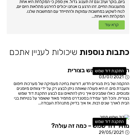
ביום, בוקר וערב וגם זה תענוג גדול. אין ספק כי המקלחת היא אחת
מתענוגות החיים. זהו הרגע בו אנחנו יכולים להירגע מתלאות היום יום,
לנוח לשקוע במחשבות עמוקות ולהתייחד עם המחשבות שלנו.
המקלחת היא אחת...
קרא עוד
כתבות נוספות
שיכולות לעניין אתכם
התקנת דוד שמש בצורית
התקנת דוד שמש
03/07/2021
ההקמה של בית מגורים חדש, דורשת בחינה מעמיקה של מערכות חימום
והעברת מים. זו היא פעולה שאותה ניתן לבצע רק על ידי צוותים מיומנים
ומנוסים. כאלו שמבינים איך ניתן להתאים וגם לבצע התקנת דוד שמש
בצורית. והכל תוך עמידה בסטנדרט מחמיר מאוד ששומר על בטיחות בני
הבית לאורך שנים רבות. אז איך בדיוק מתנהלת העבודה...
התקנת דוד שמש
מחיר דוד שמש – כמה זה עולה?
29/05/2021