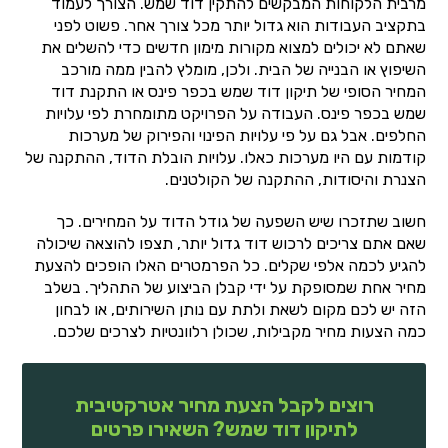
מרבית הלקוחות המבקשים להתקין דוד שמש. הצורך לעמוד
בתקציב העבודות הוא גדול יותר מכל צורך אחר. פשוט לפני
שאתם לא יכולים למצוא מקורות מימון חדשים כדי להשלים את
השיפוץ או הבנייה של הבית. ולכן, מומלץ להבין ממה מורכב
המחיר הסופי של תיקון דוד שמש בכפר פינס או התקנת דוד
שמש בכפר פינס. העבודה על הפרויקט מתומחרת לפי עלויות
החלפים. אבל גם על פי עלויות הפינוי והפירוק של מערכות
קודמות עם היו מערכות כאלו. עלויות הובלת הדוד, ההתקנה של
הצנרת והיסודות, ההתקנה של הקולטנים.
חשוב שתזכרו שיש השפעה של גודל הדוד על המחירים. כך
שאם אתם צריכים לרכוש דוד גדול יותר, תצפו להוצאה שיכולה
להגיע לכמה אלפי שקלים. כל הפרמטרים האלו הופכים להצעת
מחיר אחת שמסופקת על ידי קבלן הביצוע של התהליך. בשלב
הזה יש לכם מקום לשאת ולתת עם נותן השירותים, או לבחון
כמה הצעות מחיר מקבילות, שכולן רלוונטיות לצרכים שלכם.
רוצים לקבל הצעת מחיר אטרקטיבית
לתיקון דוד שמש? השאירו פרטים