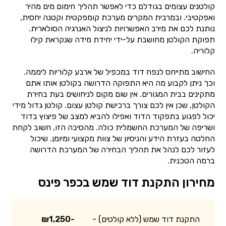
קולטנים עצומים בגודלם כדי לאפשר תהליך חימום מים מהיר
ואפקטיבי. ובמרבית המקרים מערכת קומפקטית וקטנה יחסית,
נותנת לכם את מירב האפשרויות לניצול האנרגיה הסולארית.
תפוקת הקולטן מחושבת על-ידי יחידת מידה שנקראת קילו
קלוריה.
החישוב מתייחס לנפח דוד במכפיל של ארבע קלוריות ליממה.
וכך ניתן לקבוע מה היא התפוקה הדרושה בקולטן אותו אתם
מתקינים בבית המגורים. אין שום מקום לניחושים בעת בחירת
הקולטן, שכן אין לכם צורך ברכישת קולטן עצום. קולטן גדול מידי
יכול לפגוע בתפקוד הדוד ואפילו להביא למצב של פיצוץ בדוד
ושריפה של המערכת החשמלית כולה. מהסיבה הזו, חשוב לקחת
החלטה בעזרת הידע והניסיון של צוות מקצועי ומיומן. שיכול
לעזור לכם לנהל את תהליך הבחירה של המערכת הדרושה
ברמה הטכנית.
מחירון התקנת דוד שמש בכפר פינס
התקנת דוד שמש (ללא קולטים) -
₪1,250-