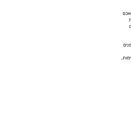
אכם
ת
מר שיש לכם 3 דרכים
נים
מות,