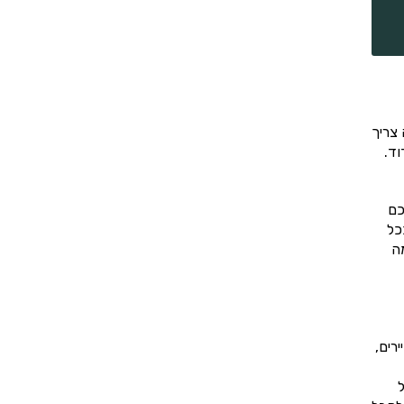
צריך
וד.
כם
כל
ה
רים,