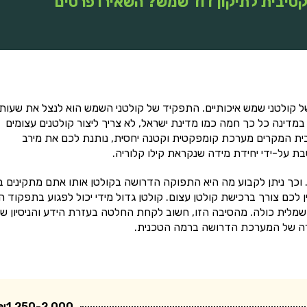
טיבית לתיקון דוד שמש? השאירו פרטים
קולטני שמש איכותיים. התפקיד של קולטני השמש הוא לנצל את שעות
במדינה כל כך חמה כמו מדינת ישראל, לא צריך ליצור קולטנים עצומים
בית המקרים מערכת קומפקטית וקטנה יחסית, נותנת לכם את מירב
ת על-ידי יחידת מידה שנקראת קילו קלוריה.
 וכך ניתן לקבוע מה היא התפוקה הדרושה בקולטן אותו אתם מתקינים ב
ן לכם צורך ברכישת קולטן עצום. קולטן גדול מידי יכול לפגוע בתפקוד ה
מלית כולה. מהסיבה הזו, חשוב לקחת החלטה בעזרת הידע והניסיון ש
חירה של המערכת הדרושה ברמה הטכנית.
₪1,250-2,000