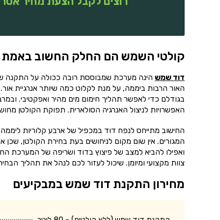
רוצים לקבל הצעת מחיר אטרק
קולטי השמש הם החלק החשוב באמת
דוד שמש
הינה מערכת שמבוססת רובה ככולה על התקנה של 
האור הרבות ביממה, על מנת לקלוט כמה שיותר אנרגיית אור. 
בגודלם כדי לאפשר תהליך חימום מים מהיר ואפקטיבי. ובמר
האפשרויות לניצול האנרגיה הסולארית. תפוקת הקולטן מחושב
החישוב מתייחס לנפח דוד במכפיל של ארבע קלוריות ליממה.
המגורים. אין שום מקום לניחושים בעת בחירת הקולטן, שכן אי
ואפילו להביא למצב של פיצוץ בדוד ושריפה של המערכת החש
צוות מקצועי ומיומן. שיכול לעזור לכם לנהל את תהליך הב
מחירון התקנת דוד שמש במבקיעים
התקנת דוד שמש (ללא קולטים) - 80 ליטר