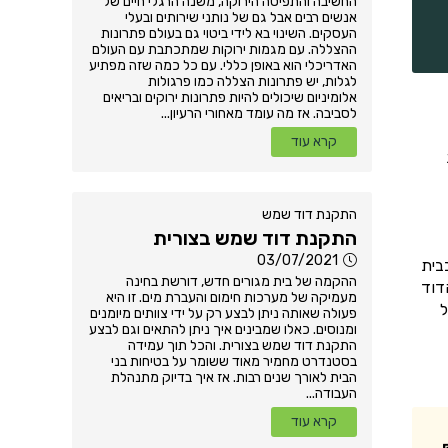
החשיבה והתפיסה הירוקה, משנה הרגלי חיים של
אנשים רבים אבל גם של נותני שירותים ובעלי
העסקים. השינוי בא לידי ביטוי גם בעולם פתרונות
ההצללה. עם מגמות ירוקות שמתכתבת עם העולם
האדריכלי הוא באופן כללי. עם כל כמה שזה מפתיע
לגלות, יש פתרונות הצללה כמו פרגולות
אלומיניום שיכולים להיות פתרונות ירוקים ובריאים
לסביבה. אז מה עומד מאחורי הרעיון...
קרא עוד
התקנת דוד שמש
התקנת דוד שמש בצורית
03/07/2021
בית
ההקמה של בית מגורים חדש, דורשת בחינה
דוד
מעמיקה של מערכות חימום והעברת מים. זו היא
ל
פעולה שאותה ניתן לבצע רק על ידי צוותים מיומנים
ומנוסים. כאלו שמבינים איך ניתן להתאים וגם לבצע
התקנת דוד שמש בצורית. והכל תוך עמידה
בסטנדרט מחמיר מאוד ששומר על בטיחות בני
הבית לאורך שנים רבות. אז איך בדיוק מתנהלת
העבודה...
קרא עוד