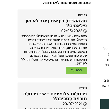
כתבות שפורסמו לאחרונה
בריאות
מה ההבדל בין אימון יוגה לאימון
פילאטיס?
02/05/2022
האם אתם אנשי יוגה או אנשי פילאטיס? מה ההבדל
ביניהם? אולי במבט שטחי בלבד אפשר להניח
בטעות שאין הבדל גדול ביו השניים. הרי שניהם
עובדים על חיזוק ואיזון הגוף, הארכת שרירים,
 על
נשימה, גמישות ויציבה נכונה. ובכל זאת, המטרות
של שיטות האימון האלה מאוד שונות, כמו גם
.
ההיסטוריה שלהן. יוגה ופילאטיס- איך הכל התחיל?
לא ידוע...
בל
קרא עוד
פים
ב את
טיפים
פרגולות אלומיניום – איך פרגולה
תורמת לסביבה?
20/07/2021