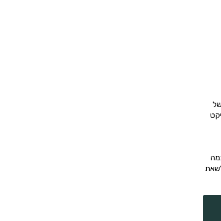
של
יקט
מה
לשאת