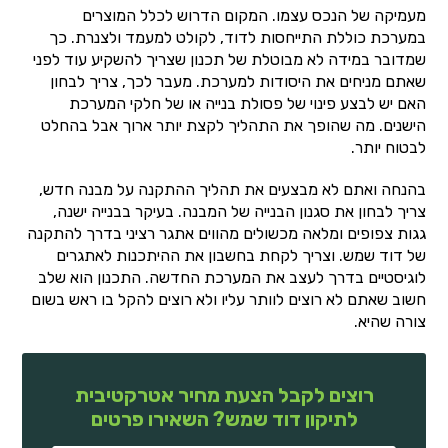
מעמיקה של הנכס עצמו. המקום הדרוש לכלל המוצרים
במערכת כוללת התייחסות לדוד, לקולט למעמד ולצנרת. כך
שמדובר במידה לא מבוטלת של תכנון שצריך להשקיע עוד לפני
שאתם מניחים את היסודות למערכת. מעבר לכך, צריך לבחון
האם יש לבצע פינוי של פסולת בנייה או של חלקי המערכת
הישנים. מה שהופך את התהליך לקצת יותר ארוך אבל בהחלט
לבטוח יותר.
בהנחה ואתם לא מבצעים את תהליך ההתקנה על מבנה חדש,
צריך לבחון את סגנון הבנייה של המבנה. בעיקר בבנייה ישנה,
גגות צפופים ומלאה מכשולים מהווים אתגר רציני בדרך להתקנה
של דוד שמש. וצריך לקחת בחשבון את ההיתכנות לאתגרים
לוגיסטיים בדרך לעצב את המערכת החדשה. התכנון הוא שלב
חשוב שאתם לא רוצים לוותר עליו ולא רוצים להקל בו ראש בשום
צורה שהיא.
רוצים לקבל הצעת מחיר אטרקטיבית
לתיקון דוד שמש? השאירו פרטים