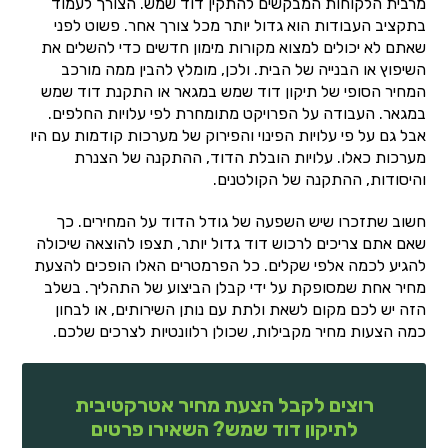
מרבית הלקוחות המבקשים להתקין דוד שמש. הצורך לעמוד
בתקציב העבודות הוא גדול יותר מכל צורך אחר. פשוט לפני
שאתם לא יכולים למצוא מקורות מימון חדשים כדי להשלים את
השיפוץ או הבנייה של הבית. ולכן, מומלץ להבין ממה מורכב
המחיר הסופי של תיקון דוד שמש במגאר או התקנת דוד שמש
במגאר. העבודה על הפרויקט מתומחרת לפי עלויות החלפים.
אבל גם על פי עלויות הפינוי והפירוק של מערכות קודמות עם היו
מערכות כאלו. עלויות הובלת הדוד, ההתקנה של הצנרת
והיסודות, ההתקנה של הקולטנים.
חשוב שתזכרו שיש השפעה של גודל הדוד על המחירים. כך
שאם אתם צריכים לרכוש דוד גדול יותר, תצפו להוצאה שיכולה
להגיע לכמה אלפי שקלים. כל הפרמטרים האלו הופכים להצעת
מחיר אחת שמסופקת על ידי קבלן הביצוע של התהליך. בשלב
הזה יש לכם מקום לשאת ולתת עם נותן השירותים, או לבחון
כמה הצעות מחיר מקבילות, שכולן רלוונטיות לצרכים שלכם.
רוצים לקבל הצעת מחיר אטרקטיבית
לתיקון דוד שמש? השאירו פרטים