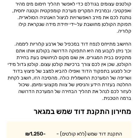
קולטנים עצומים בגודלם כדי לאפשר תהליך חימום מים מהיר
ואפקטיבי. ובמרבית המקרים מערכת קומפקטית וקטנה יחסית,
נותנת לכם את מירב האפשרויות לניצול האנרגיה הסולארית.
תפוקת הקולטן מחושבת על-ידי יחידת מידה שנקראת קילו
קלוריה.
החישוב מתייחס לנפח דוד במכפיל של ארבע קלוריות ליממה.
וכך ניתן לקבוע מה היא התפוקה הדרושה בקולטן אותו אתם
מתקינים בבית המגורים. אין שום מקום לניחושים בעת בחירת
הקולטן, שכן אין לכם צורך ברכישת קולטן עצום. קולטן גדול מידי
יכול לפגוע בתפקוד הדוד ואפילו להביא למצב של פיצוץ בדוד
ושריפה של המערכת החשמלית כולה. מהסיבה הזו, חשוב לקחת
החלטה בעזרת הידע והניסיון של צוות מקצועי ומיומן. שיכול
לעזור לכם לנהל את תהליך הבחירה של המערכת הדרושה
ברמה הטכנית.
מחירון התקנת דוד שמש במגאר
התקנת דוד שמש (ללא קולטים) -
₪1,250-