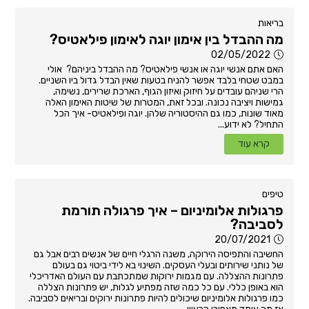
בריאות
מה ההבדל בין אימון יוגה לאימון פילאטיס?
02/05/2022
האם אתם אנשי יוגה או אנשי פילאטיס? מה ההבדל ביניהם? אולי
במבט שטחי בלבד אפשר להניח בטעות שאין הבדל גדול ביו השניים.
הרי שניהם עובדים על חיזוק ואיזון הגוף, הארכת שרירים, נשימה,
גמישות ויציבה נכונה. ובכל זאת, המטרות של שיטות האימון האלה
מאוד שונות, כמו גם ההיסטוריה שלהן. יוגה ופילאטיס- איך הכל
התחיל? לא ידוע...
קרא עוד
טיפים
פרגולות אלומיניום – איך פרגולה תורמת
לסביבה?
20/07/2021
החשיבה והתפיסה הירוקה, משנה הרגלי חיים של אנשים רבים אבל גם
של נותני שירותים ובעלי העסקים. השינוי בא לידי ביטוי גם בעולם
פתרונות ההצללה. עם מגמות ירוקות שמתכתבת עם העולם האדריכלי
הוא באופן כללי. עם כל כמה שזה מפתיע לגלות, יש פתרונות הצללה
כמו פרגולות אלומיניום שיכולים להיות פתרונות ירוקים ובריאים לסביבה.