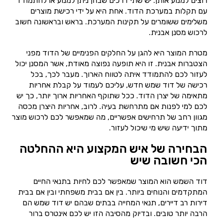
רוצים למנוע אותן. יש שתי דרכים שבהן ניתן למנוע או להתמודד
עם תקלות במערכת הדוד. אחת היא על ידי רכישת מוצרים
משלימים ששומרים על תקינות המערכת. בראש ובראשונה חשוב
לרכוש מסנן אבנית.
מטרת המוצר היא להגן על החלקים הפנימיים של הדוד מפני
הצטברות אבנית. זו היא תופעה נפוצה מאודת, אשר המסנן יכול
לעזור לכם להתמודד איתה לטווח הארוך. מעבר לכך, בכל
רכישה של דוד שמש חדש, עליכם לעמוד על קבלת אחריות
מתאימה של יצרן הדוד. ככל שתוקף האחריות ארוך יותר, כך יש
לכם למי לפנות אם מתרחשת בעיה. לרוב, אחריות היצרן מכסה
מגוון רחב של תרחישים אפשריים, מה שמאפשר לכם לרכוש מוצר
מתוך ידיעה שיש מי שיכול לעזור.
הבחירה של איש המקצוע היא ההחלטה
הכי חשובה שיש
דוד השמש הוא המוצר שמאפשר לכם לחיות בתנאי החיים
המתקדמים והנוחים ביותר. בין אם בבית משפחתי ובין אם בבית
דירות רב דיירים, תנאי המחייה בבתים שבהם יש דוד שמש הם
הרבה יותר טובים. ובדיוק מהסיבה הזו יש לכם אינטרס ברור