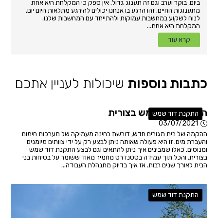
ביום, בוקר וערב וגם זה תענוג גדול. אין ספק כי המקלחת היא אחת
מתענוגות החיים. זהו הרגע בו אנחנו יכולים להירגע מתלאות היום יום,
לנוח לשקוע במחשבות עמוקות ולהתייחד עם המחשבות שלנו.
המקלחת היא אחת...
קרא עוד
כתבות נוספות
שיכולות לעניין אתכם
התקנת דוד שמש בצורית
התקנת דוד שמש
03/07/2021
ההקמה של בית מגורים חדש, דורשת בחינה מעמיקה של מערכות חימום
והעברת מים. זו היא פעולה שאותה ניתן לבצע רק על ידי צוותים מיומנים
ומנוסים. כאלו שמבינים איך ניתן להתאים וגם לבצע התקנת דוד שמש
בצורית. והכל תוך עמידה בסטנדרט מחמיר מאוד ששומר על בטיחות בני
הבית לאורך שנים רבות. אז איך בדיוק מתנהלת העבודה...
התקנת דוד שמש