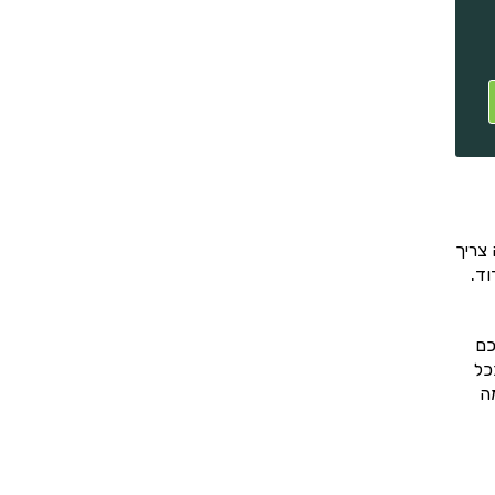
צריך
וד.
כם
כל
ה