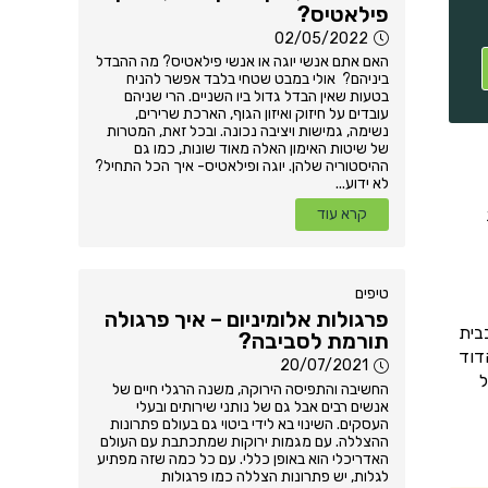
פילאטיס?
02/05/2022
האם אתם אנשי יוגה או אנשי פילאטיס? מה ההבדל
ביניהם? אולי במבט שטחי בלבד אפשר להניח
בטעות שאין הבדל גדול ביו השניים. הרי שניהם
עובדים על חיזוק ואיזון הגוף, הארכת שרירים,
נשימה, גמישות ויציבה נכונה. ובכל זאת, המטרות
של שיטות האימון האלה מאוד שונות, כמו גם
ההיסטוריה שלהן. יוגה ופילאטיס- איך הכל התחיל?
לא ידוע...
קרא עוד
טיפים
פרגולות אלומיניום – איך פרגולה
בית
תורמת לסביבה?
דוד
20/07/2021
ל
החשיבה והתפיסה הירוקה, משנה הרגלי חיים של
אנשים רבים אבל גם של נותני שירותים ובעלי
העסקים. השינוי בא לידי ביטוי גם בעולם פתרונות
ההצללה. עם מגמות ירוקות שמתכתבת עם העולם
האדריכלי הוא באופן כללי. עם כל כמה שזה מפתיע
לגלות, יש פתרונות הצללה כמו פרגולות