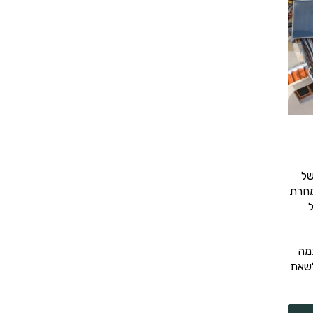
של
מחרת
ל
מה
לשאת