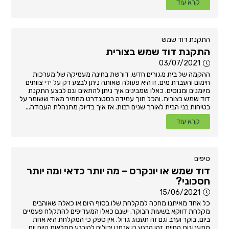
קרא עוד
התקנת דוד שמש
התקנת דוד שמש בצורית
03/07/2021
ההקמה של בית מגורים חדש, דורשת בחינה מעמיקה של מערכות
חימום והעברת מים. זו היא פעולה שאותה ניתן לבצע רק על ידי צוותים
מיומנים ומנוסים. כאלו שמבינים איך ניתן להתאים וגם לבצע התקנת
דוד שמש בצורית. והכל תוך עמידה בסטנדרט מחמיר מאוד ששומר על
בטיחות בני הבית לאורך שנים רבות. אז איך בדיוק מתנהלת העבודה...
קרא עוד
טיפים
דוד שמש או יונקרס – מה יותר כדאי ומה יותר
חסכוני?
15/06/2021
כל אחד מאיתנו מחכה למקלחת שלו בסוף היום או כאלה שאוהבים
מקלחת דווקא בשעות הבוקר. ישנם כאלו המעדיפים להתקלח פעמיים
ביום, בוקר וערב וגם זה תענוג גדול. אין ספק כי המקלחת היא אחת
מתענוגות החיים. זהו הרגע בו אנחנו יכולים להירגע מתלאות היום יום,