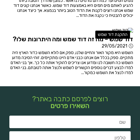
ממים חמים ועד כמה הם גורמים לנו אושר. כמובן שהדרך הטובה ביותר
להגיע לאותם מים חמים היא באמצעות דוד שמש. כאשר אנחנו קונים דוד
שמש אנחנו רוצים לקנות את הדוד הטוב ביותר בנמצא. אך כיצד אנחנו
יכולים להבטיח כי נקנה את הדוד...
התקנת דוד שמש
דוד שמש – מה זה דוד שמש ומה היתרונות שלו?
29/05/2021
השמש היא מקור האור והחיים שלנו, ספק אם לולא השמש כדור הארץ היה
מתקיים. ספק בכלל אם אנחנו כבני אדם היינו מתקיימים. זוהי הסיבה מדוע
השמש כה חשובה לנו ומדוע אנו צריכים להוקיר אותה כל כך. אך בני האדם
למדו לבצע דברים נוספים הקשורים לשמש ולנצל אותה לטובתם. בני האדם
למדו לנצל את השמש כמקור...
רוצים לפרסם כתבה באתר?
השאירו פרטים