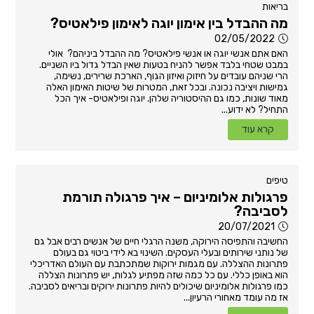
בריאות
מה ההבדל בין אימון יוגה לאימון פילאטיס?
02/05/2022
האם אתם אנשי יוגה או אנשי פילאטיס? מה ההבדל ביניהם? אולי
במבט שטחי בלבד אפשר להניח בטעות שאין הבדל גדול ביו השניים.
הרי שניהם עובדים על חיזוק ואיזון הגוף, הארכת שרירים, נשימה,
גמישות ויציבה נכונה. ובכל זאת, המטרות של שיטות האימון האלה
מאוד שונות, כמו גם ההיסטוריה שלהן. יוגה ופילאטיס- איך הכל
התחיל? לא ידוע...
קרא עוד
טיפים
פרגולות אלומיניום – איך פרגולה תורמת
לסביבה?
20/07/2021
החשיבה והתפיסה הירוקה, משנה הרגלי חיים של אנשים רבים אבל גם
של נותני שירותים ובעלי העסקים. השינוי בא לידי ביטוי גם בעולם
פתרונות ההצללה. עם מגמות ירוקות שמתכתבת עם העולם האדריכלי
הוא באופן כללי. עם כל כמה שזה מפתיע לגלות, יש פתרונות הצללה
כמו פרגולות אלומיניום שיכולים להיות פתרונות ירוקים ובריאים לסביבה.
אז מה עומד מאחורי הרעיון...