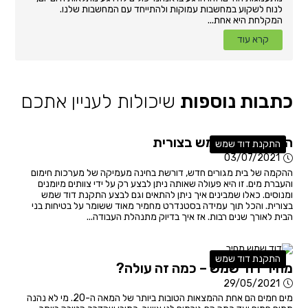
לנוח לשקוע במחשבות עמוקות ולהתייחד עם המחשבות שלנו.
המקלחת היא אחת...
קרא עוד
כתבות נוספות
שיכולות לעניין אתכם
התקנת דוד שמש בצורית
התקנת דוד שמש
03/07/2021
ההקמה של בית מגורים חדש, דורשת בחינה מעמיקה של מערכות חימום
והעברת מים. זו היא פעולה שאותה ניתן לבצע רק על ידי צוותים מיומנים
ומנוסים. כאלו שמבינים איך ניתן להתאים וגם לבצע התקנת דוד שמש
בצורית. והכל תוך עמידה בסטנדרט מחמיר מאוד ששומר על בטיחות בני
הבית לאורך שנים רבות. אז איך בדיוק מתנהלת העבודה...
התקנת דוד שמש
מחיר דוד שמש – כמה זה עולה?
29/05/2021
מים חמים הם אחת ההמצאות הטובות ביותר של המאה ה-20. מי לא נהנה