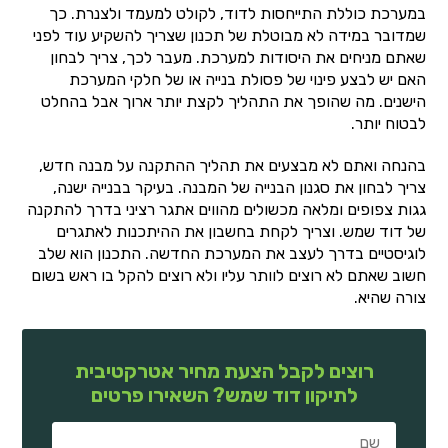
במערכת כוללת התייחסות לדוד, לקולט למעמד ולצנרת. כך
שמדובר במידה לא מבוטלת של תכנון שצריך להשקיע עוד לפני
שאתם מניחים את היסודות למערכת. מעבר לכך, צריך לבחון
האם יש לבצע פינוי של פסולת בנייה או של חלקי המערכת
הישנים. מה שהופך את התהליך לקצת יותר ארוך אבל בהחלט
לבטוח יותר.
בהנחה ואתם לא מבצעים את תהליך ההתקנה על מבנה חדש,
צריך לבחון את סגנון הבנייה של המבנה. בעיקר בבנייה ישנה,
גגות צפופים ומלאה מכשולים מהווים אתגר רציני בדרך להתקנה
של דוד שמש. וצריך לקחת בחשבון את ההיתכנות לאתגרים
לוגיסטיים בדרך לעצב את המערכת החדשה. התכנון הוא שלב
חשוב שאתם לא רוצים לוותר עליו ולא רוצים להקל בו ראש בשום
צורה שהיא.
רוצים לקבל הצעת מחיר אטרקטיבית
לתיקון דוד שמש? השאירו פרטים