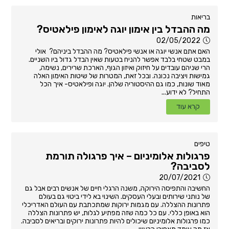
בריאות
מה ההבדל בין אימון יוגה לאימון פילאטיס?
02/05/2022
האם אתם אנשי יוגה או אנשי פילאטיס? מה ההבדל ביניהם? אולי
במבט שטחי בלבד אפשר להניח בטעות שאין הבדל גדול ביו השניים.
הרי שניהם עובדים על חיזוק ואיזון הגוף, הארכת שרירים, נשימה,
גמישות ויציבה נכונה. ובכל זאת, המטרות של שיטות האימון האלה
מאוד שונות, כמו גם ההיסטוריה שלהן. יוגה ופילאטיס- איך הכל
התחיל? לא ידוע...
קרא עוד
טיפים
פרגולות אלומיניום – איך פרגולה תורמת
לסביבה?
20/07/2021
החשיבה והתפיסה הירוקה, משנה הרגלי חיים של אנשים רבים אבל גם
של נותני שירותים ובעלי העסקים. השינוי בא לידי ביטוי גם בעולם
פתרונות ההצללה. עם מגמות ירוקות שמתכתבת עם העולם האדריכלי
הוא באופן כללי. עם כל כמה שזה מפתיע לגלות, יש פתרונות הצללה
כמו פרגולות אלומיניום שיכולים להיות פתרונות ירוקים ובריאים לסביבה.