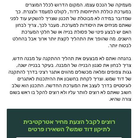
מעמיקה של הנכס עצמו. המקום הדרוש לכלל המוצרים
במערכת כוללת התייחסות לדוד, לקולט למעמד ולצנרת. כך
שמדובר במידה לא מבוטלת של תכנון שצריך להשקיע עוד לפני
שאתם מניחים את היסודות למערכת. מעבר לכך, צריך לבחון
האם יש לבצע פינוי של פסולת בנייה או של חלקי המערכת
הישנים. מה שהופך את התהליך לקצת יותר ארוך אבל בהחלט
לבטוח יותר.
בהנחה ואתם לא מבצעים את תהליך ההתקנה על מבנה חדש,
צריך לבחון את סגנון הבנייה של המבנה. בעיקר בבנייה ישנה,
גגות צפופים ומלאה מכשולים מהווים אתגר רציני בדרך להתקנה
של דוד שמש. וצריך לקחת בחשבון את ההיתכנות לאתגרים
לוגיסטיים בדרך לעצב את המערכת החדשה. התכנון הוא שלב
חשוב שאתם לא רוצים לוותר עליו ולא רוצים להקל בו ראש בשום
צורה שהיא.
רוצים לקבל הצעת מחיר אטרקטיבית
לתיקון דוד שמש? השאירו פרטים