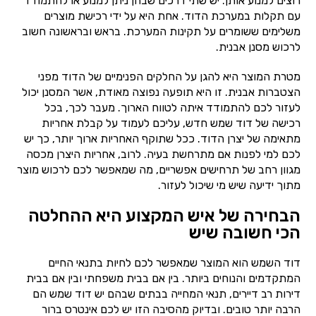
רוצים למנוע אותן. יש שתי דרכים שבהן ניתן למנוע או להתמודד
עם תקלות במערכת הדוד. אחת היא על ידי רכישת מוצרים
משלימים ששומרים על תקינות המערכת. בראש ובראשונה חשוב
לרכוש מסנן אבנית.
מטרת המוצר היא להגן על החלקים הפנימיים של הדוד מפני
הצטברות אבנית. זו היא תופעה נפוצה מאודת, אשר המסנן יכול
לעזור לכם להתמודד איתה לטווח הארוך. מעבר לכך, בכל
רכישה של דוד שמש חדש, עליכם לעמוד על קבלת אחריות
מתאימה של יצרן הדוד. ככל שתוקף האחריות ארוך יותר, כך יש
לכם למי לפנות אם מתרחשת בעיה. לרוב, אחריות היצרן מכסה
מגוון רחב של תרחישים אפשריים, מה שמאפשר לכם לרכוש מוצר
מתוך ידיעה שיש מי שיכול לעזור.
הבחירה של איש המקצוע היא ההחלטה
הכי חשובה שיש
דוד השמש הוא המוצר שמאפשר לכם לחיות בתנאי החיים
המתקדמים והנוחים ביותר. בין אם בבית משפחתי ובין אם בבית
דירות רב דיירים, תנאי המחייה בבתים שבהם יש דוד שמש הם
הרבה יותר טובים. ובדיוק מהסיבה הזו יש לכם אינטרס ברור