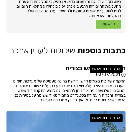
ביום, בוקר וערב וגם זה תענוג גדול. אין ספק כי המקלחת היא אחת
מתענוגות החיים. זהו הרגע בו אנחנו יכולים להירגע מתלאות היום יום,
לנוח לשקוע במחשבות עמוקות ולהתייחד עם המחשבות שלנו.
המקלחת היא אחת...
קרא עוד
כתבות נוספות
שיכולות לעניין אתכם
התקנת דוד שמש בצורית
התקנת דוד שמש
03/07/2021
ההקמה של בית מגורים חדש, דורשת בחינה מעמיקה של מערכות חימום
והעברת מים. זו היא פעולה שאותה ניתן לבצע רק על ידי צוותים מיומנים
ומנוסים. כאלו שמבינים איך ניתן להתאים וגם לבצע התקנת דוד שמש
בצורית. והכל תוך עמידה בסטנדרט מחמיר מאוד ששומר על בטיחות בני
הבית לאורך שנים רבות. אז איך בדיוק מתנהלת העבודה...
התקנת דוד שמש