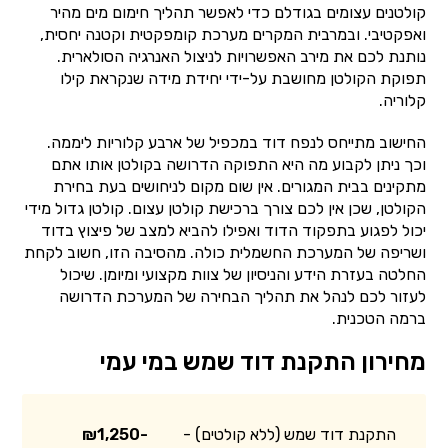
קולטנים עצומים בגודלם כדי לאפשר תהליך חימום מים מהיר
ואפקטיבי. ובמרבית המקרים מערכת קומפקטית וקטנה יחסית,
נותנת לכם את מירב האפשרויות לניצול האנרגיה הסולארית.
תפוקת הקולטן מחושבת על-ידי יחידת מידה שנקראת קילו
קלוריה.
החישוב מתייחס לנפח דוד במכפיל של ארבע קלוריות ליממה.
וכך ניתן לקבוע מה היא התפוקה הדרושה בקולטן אותו אתם
מתקינים בבית המגורים. אין שום מקום לניחושים בעת בחירת
הקולטן, שכן אין לכם צורך ברכישת קולטן עצום. קולטן גדול מידי
יכול לפגוע בתפקוד הדוד ואפילו להביא למצב של פיצוץ בדוד
ושריפה של המערכת החשמלית כולה. מהסיבה הזו, חשוב לקחת
החלטה בעזרת הידע והניסיון של צוות מקצועי ומיומן. שיכול
לעזור לכם לנהל את תהליך הבחירה של המערכת הדרושה
ברמה הטכנית.
מחירון התקנת דוד שמש במי עמי
התקנת דוד שמש (ללא קולטים) -
₪1,250-