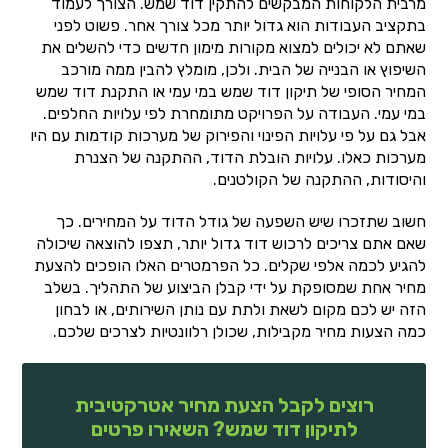
מרבית הלקוחות המבקשים להתקין דוד שמש. הצורך לעמוד
בתקציב העבודות הוא גדול יותר מכל צורך אחר. פשוט לפני
שאתם לא יכולים למצוא מקורות מימון חדשים כדי להשלים את
השיפוץ או הבנייה של הבית. ולכן, מומלץ להבין ממה מורכב
המחיר הסופי של תיקון דוד שמש במי עמי או התקנת דוד שמש
במי עמי. העבודה על הפרויקט מתומחרת לפי עלויות החלפים.
אבל גם על פי עלויות הפינוי והפירוק של מערכות קודמות עם היו
מערכות כאלו. עלויות הובלת הדוד, ההתקנה של הצנרת
והיסודות, ההתקנה של הקולטנים.
חשוב שתזכרו שיש השפעה של גודל הדוד על המחירים. כך
שאם אתם צריכים לרכוש דוד גדול יותר, תצפו להוצאה שיכולה
להגיע לכמה אלפי שקלים. כל הפרמטרים האלו הופכים להצעת
מחיר אחת שמסופקת על ידי קבלן הביצוע של התהליך. בשלב
הזה יש לכם מקום לשאת ולתת עם נותן השירותים, או לבחון
כמה הצעות מחיר מקבילות, שכולן רלוונטיות לצרכים שלכם.
רוצים לקבל הצעת מחיר אטרקטיבית
לתיקון דוד שמש? השאירו פרטים