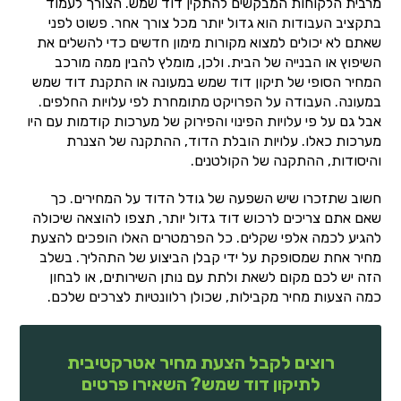
מרבית הלקוחות המבקשים להתקין דוד שמש. הצורך לעמוד
בתקציב העבודות הוא גדול יותר מכל צורך אחר. פשוט לפני
שאתם לא יכולים למצוא מקורות מימון חדשים כדי להשלים את
השיפוץ או הבנייה של הבית. ולכן, מומלץ להבין ממה מורכב
המחיר הסופי של תיקון דוד שמש במעונה או התקנת דוד שמש
במעונה. העבודה על הפרויקט מתומחרת לפי עלויות החלפים.
אבל גם על פי עלויות הפינוי והפירוק של מערכות קודמות עם היו
מערכות כאלו. עלויות הובלת הדוד, ההתקנה של הצנרת
והיסודות, ההתקנה של הקולטנים.
חשוב שתזכרו שיש השפעה של גודל הדוד על המחירים. כך
שאם אתם צריכים לרכוש דוד גדול יותר, תצפו להוצאה שיכולה
להגיע לכמה אלפי שקלים. כל הפרמטרים האלו הופכים להצעת
מחיר אחת שמסופקת על ידי קבלן הביצוע של התהליך. בשלב
הזה יש לכם מקום לשאת ולתת עם נותן השירותים, או לבחון
כמה הצעות מחיר מקבילות, שכולן רלוונטיות לצרכים שלכם.
רוצים לקבל הצעת מחיר אטרקטיבית
לתיקון דוד שמש? השאירו פרטים