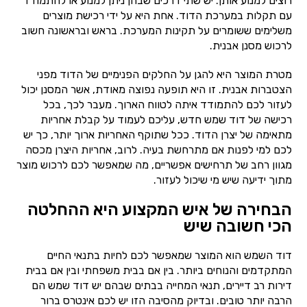
רוצים למנוע אותן. יש שתי דרכים שבהן ניתן למנוע או להתמודד
עם תקלות במערכת הדוד. אחת היא על ידי רכישת מוצרים
משלימים ששומרים על תקינות המערכת. בראש ובראשונה חשוב
לרכוש מסנן אבנית.
מטרת המוצר היא להגן על החלקים הפנימיים של הדוד מפני
הצטברות אבנית. זו היא תופעה נפוצה מאודת, אשר המסנן יכול
לעזור לכם להתמודד איתה לטווח הארוך. מעבר לכך, בכל
רכישה של דוד שמש חדש, עליכם לעמוד על קבלת אחריות
מתאימה של יצרן הדוד. ככל שתוקף האחריות ארוך יותר, כך יש
לכם למי לפנות אם מתרחשת בעיה. לרוב, אחריות היצרן מכסה
מגוון רחב של תרחישים אפשריים, מה שמאפשר לכם לרכוש מוצר
מתוך ידיעה שיש מי שיכול לעזור.
הבחירה של איש המקצוע היא ההחלטה
הכי חשובה שיש
דוד השמש הוא המוצר שמאפשר לכם לחיות בתנאי החיים
המתקדמים והנוחים ביותר. בין אם בבית משפחתי ובין אם בבית
דירות רב דיירים, תנאי המחייה בבתים שבהם יש דוד שמש הם
הרבה יותר טובים. ובדיוק מהסיבה הזו יש לכם אינטרס ברור