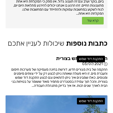
ביום, בוקר וערב וגם זה תענוג גדול. אין ספק כי המקלחת היא אחת
מתענוגות החיים. זהו הרגע בו אנחנו יכולים להירגע מתלאות היום יום,
לנוח לשקוע במחשבות עמוקות ולהתייחד עם המחשבות שלנו.
המקלחת היא אחת...
קרא עוד
כתבות נוספות
שיכולות לעניין אתכם
התקנת דוד שמש בצורית
התקנת דוד שמש
03/07/2021
ההקמה של בית מגורים חדש, דורשת בחינה מעמיקה של מערכות חימום
והעברת מים. זו היא פעולה שאותה ניתן לבצע רק על ידי צוותים מיומנים
ומנוסים. כאלו שמבינים איך ניתן להתאים וגם לבצע התקנת דוד שמש
בצורית. והכל תוך עמידה בסטנדרט מחמיר מאוד ששומר על בטיחות בני
הבית לאורך שנים רבות. אז איך בדיוק מתנהלת העבודה...
התקנת דוד שמש