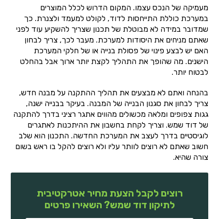
מעמיקה של הנכס עצמו. המקום הדרוש לכלל המוצרים
במערכת כוללת התייחסות לדוד, לקולט למעמד ולצנרת. כך
שמדובר במידה לא מבוטלת של תכנון שצריך להשקיע עוד לפני
שאתם מניחים את היסודות למערכת. מעבר לכך, צריך לבחון
האם יש לבצע פינוי של פסולת בנייה או של חלקי המערכת
הישנים. מה שהופך את התהליך לקצת יותר ארוך אבל בהחלט
לבטוח יותר.
בהנחה ואתם לא מבצעים את תהליך ההתקנה על מבנה חדש,
צריך לבחון את סגנון הבנייה של המבנה. בעיקר בבנייה ישנה,
גגות צפופים ומלאה מכשולים מהווים אתגר רציני בדרך להתקנה
של דוד שמש. וצריך לקחת בחשבון את ההיתכנות לאתגרים
לוגיסטיים בדרך לעצב את המערכת החדשה. התכנון הוא שלב
חשוב שאתם לא רוצים לוותר עליו ולא רוצים להקל בו ראש בשום
צורה שהיא.
רוצים לקבל הצעת מחיר אטרקטיבית
לתיקון דוד שמש? השאירו פרטים