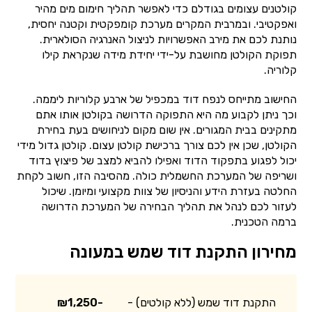
קולטנים עצומים בגודלם כדי לאפשר תהליך חימום מים מהיר
ואפקטיבי. ובמרבית המקרים מערכת קומפקטית וקטנה יחסית,
נותנת לכם את מירב האפשרויות לניצול האנרגיה הסולארית.
תפוקת הקולטן מחושבת על-ידי יחידת מידה שנקראת קילו
קלוריה.
החישוב מתייחס לנפח דוד במכפיל של ארבע קלוריות ליממה.
וכך ניתן לקבוע מה היא התפוקה הדרושה בקולטן אותו אתם
מתקינים בבית המגורים. אין שום מקום לניחושים בעת בחירת
הקולטן, שכן אין לכם צורך ברכישת קולטן עצום. קולטן גדול מידי
יכול לפגוע בתפקוד הדוד ואפילו להביא למצב של פיצוץ בדוד
ושריפה של המערכת החשמלית כולה. מהסיבה הזו, חשוב לקחת
החלטה בעזרת הידע והניסיון של צוות מקצועי ומיומן. שיכול
לעזור לכם לנהל את תהליך הבחירה של המערכת הדרושה
ברמה הטכנית.
מחירון התקנת דוד שמש במעונה
התקנת דוד שמש (ללא קולטים) -
₪1,250-