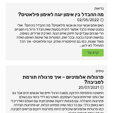
בריאות
מה ההבדל בין אימון יוגה לאימון פילאטיס?
02/05/2022
האם אתם אנשי יוגה או אנשי פילאטיס? מה ההבדל ביניהם? אולי
במבט שטחי בלבד אפשר להניח בטעות שאין הבדל גדול ביו השניים.
הרי שניהם עובדים על חיזוק ואיזון הגוף, הארכת שרירים, נשימה,
גמישות ויציבה נכונה. ובכל זאת, המטרות של שיטות האימון האלה
מאוד שונות, כמו גם ההיסטוריה שלהן. יוגה ופילאטיס- איך הכל
התחיל? לא ידוע...
קרא עוד
טיפים
פרגולות אלומיניום – איך פרגולה תורמת
לסביבה?
20/07/2021
החשיבה והתפיסה הירוקה, משנה הרגלי חיים של אנשים רבים אבל גם
של נותני שירותים ובעלי העסקים. השינוי בא לידי ביטוי גם בעולם
פתרונות ההצללה. עם מגמות ירוקות שמתכתבת עם העולם האדריכלי
הוא באופן כללי. עם כל כמה שזה מפתיע לגלות, יש פתרונות הצללה
כמו פרגולות אלומיניום שיכולים להיות פתרונות ירוקים ובריאים לסביבה.