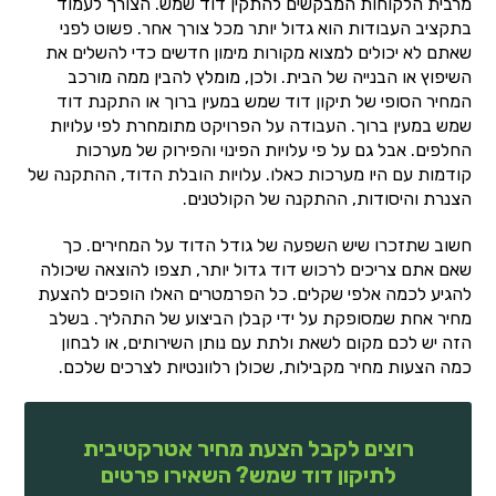
מרבית הלקוחות המבקשים להתקין דוד שמש. הצורך לעמוד
בתקציב העבודות הוא גדול יותר מכל צורך אחר. פשוט לפני
שאתם לא יכולים למצוא מקורות מימון חדשים כדי להשלים את
השיפוץ או הבנייה של הבית. ולכן, מומלץ להבין ממה מורכב
המחיר הסופי של תיקון דוד שמש במעין ברוך או התקנת דוד
שמש במעין ברוך. העבודה על הפרויקט מתומחרת לפי עלויות
החלפים. אבל גם על פי עלויות הפינוי והפירוק של מערכות
קודמות עם היו מערכות כאלו. עלויות הובלת הדוד, ההתקנה של
הצנרת והיסודות, ההתקנה של הקולטנים.
חשוב שתזכרו שיש השפעה של גודל הדוד על המחירים. כך
שאם אתם צריכים לרכוש דוד גדול יותר, תצפו להוצאה שיכולה
להגיע לכמה אלפי שקלים. כל הפרמטרים האלו הופכים להצעת
מחיר אחת שמסופקת על ידי קבלן הביצוע של התהליך. בשלב
הזה יש לכם מקום לשאת ולתת עם נותן השירותים, או לבחון
כמה הצעות מחיר מקבילות, שכולן רלוונטיות לצרכים שלכם.
רוצים לקבל הצעת מחיר אטרקטיבית
לתיקון דוד שמש? השאירו פרטים