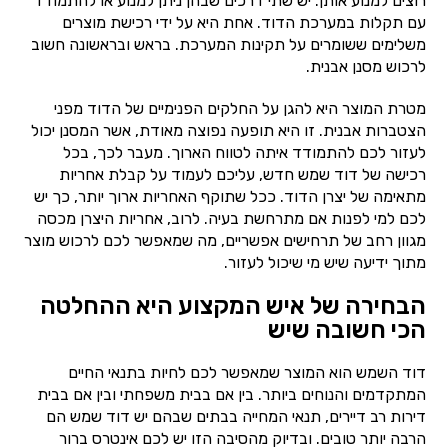
רוצים למנוע אותן. יש שתי דרכים שבהן ניתן למנוע או להתמודד
עם תקלות במערכת הדוד. אחת היא על ידי רכישת מוצרים
משלימים ששומרים על תקינות המערכת. בראש ובראשונה חשוב
לרכוש מסנן אבנית.
מטרת המוצר היא להגן על החלקים הפנימיים של הדוד מפני
הצטברות אבנית. זו היא תופעה נפוצה מאודת, אשר המסנן יכול
לעזור לכם להתמודד איתה לטווח הארוך. מעבר לכך, בכל
רכישה של דוד שמש חדש, עליכם לעמוד על קבלת אחריות
מתאימה של יצרן הדוד. ככל שתוקף האחריות ארוך יותר, כך יש
לכם למי לפנות אם מתרחשת בעיה. לרוב, אחריות היצרן מכסה
מגוון רחב של תרחישים אפשריים, מה שמאפשר לכם לרכוש מוצר
מתוך ידיעה שיש מי שיכול לעזור.
הבחירה של איש המקצוע היא ההחלטה
הכי חשובה שיש
דוד השמש הוא המוצר שמאפשר לכם לחיות בתנאי החיים
המתקדמים והנוחים ביותר. בין אם בבית משפחתי ובין אם בבית
דירות רב דיירים, תנאי המחייה בבתים שבהם יש דוד שמש הם
הרבה יותר טובים. ובדיוק מהסיבה הזו יש לכם אינטרס ברור