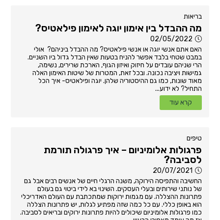
בריאות
מה ההבדל בין אימון יוגה לאימון פילאטיס?
02/05/2022
האם אתם אנשי יוגה או אנשי פילאטיס? מה ההבדל ביניהם? אולי
במבט שטחי בלבד אפשר להניח בטעות שאין הבדל גדול ביו השניים.
הרי שניהם עובדים על חיזוק ואיזון הגוף, הארכת שרירים, נשימה,
גמישות ויציבה נכונה. ובכל זאת, המטרות של שיטות האימון האלה
מאוד שונות, כמו גם ההיסטוריה שלהן. יוגה ופילאטיס- איך הכל
התחיל? לא ידוע...
קרא עוד
טיפים
פרגולות אלומיניום – איך פרגולה תורמת
לסביבה?
20/07/2021
החשיבה והתפיסה הירוקה, משנה הרגלי חיים של אנשים רבים אבל גם
של נותני שירותים ובעלי העסקים. השינוי בא לידי ביטוי גם בעולם
פתרונות ההצללה. עם מגמות ירוקות שמתכתבת עם העולם האדריכלי
הוא באופן כללי. עם כל כמה שזה מפתיע לגלות, יש פתרונות הצללה
כמו פרגולות אלומיניום שיכולים להיות פתרונות ירוקים ובריאים לסביבה.