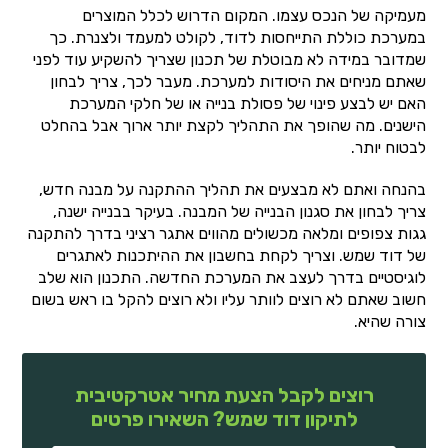
מעמיקה של הנכס עצמו. המקום הדרוש לכלל המוצרים
במערכת כוללת התייחסות לדוד, לקולט למעמד ולצנרת. כך
שמדובר במידה לא מבוטלת של תכנון שצריך להשקיע עוד לפני
שאתם מניחים את היסודות למערכת. מעבר לכך, צריך לבחון
האם יש לבצע פינוי של פסולת בנייה או של חלקי המערכת
הישנים. מה שהופך את התהליך לקצת יותר ארוך אבל בהחלט
לבטוח יותר.
בהנחה ואתם לא מבצעים את תהליך ההתקנה על מבנה חדש,
צריך לבחון את סגנון הבנייה של המבנה. בעיקר בבנייה ישנה,
גגות צפופים ומלאה מכשולים מהווים אתגר רציני בדרך להתקנה
של דוד שמש. וצריך לקחת בחשבון את ההיתכנות לאתגרים
לוגיסטיים בדרך לעצב את המערכת החדשה. התכנון הוא שלב
חשוב שאתם לא רוצים לוותר עליו ולא רוצים להקל בו ראש בשום
צורה שהיא.
רוצים לקבל הצעת מחיר אטרקטיבית
לתיקון דוד שמש? השאירו פרטים