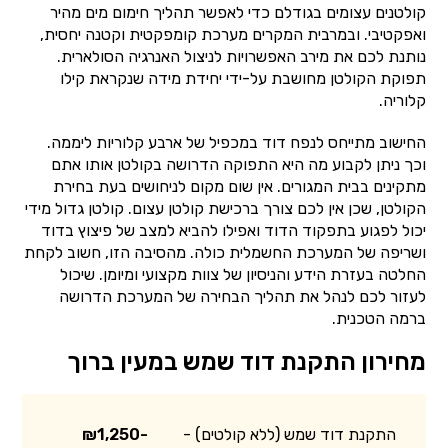
קולטנים עצומים בגודלם כדי לאפשר תהליך חימום מים מהיר
ואפקטיבי. ובמרבית המקרים מערכת קומפקטית וקטנה יחסית,
נותנת לכם את מירב האפשרויות לניצול האנרגיה הסולארית.
תפוקת הקולטן מחושבת על-ידי יחידת מידה שנקראת קילו
קלוריה.
החישוב מתייחס לנפח דוד במכפיל של ארבע קלוריות ליממה.
וכך ניתן לקבוע מה היא התפוקה הדרושה בקולטן אותו אתם
מתקינים בבית המגורים. אין שום מקום לניחושים בעת בחירת
הקולטן, שכן אין לכם צורך ברכישת קולטן עצום. קולטן גדול מידי
יכול לפגוע בתפקוד הדוד ואפילו להביא למצב של פיצוץ בדוד
ושריפה של המערכת החשמלית כולה. מהסיבה הזו, חשוב לקחת
החלטה בעזרת הידע והניסיון של צוות מקצועי ומיומן. שיכול
לעזור לכם לנהל את תהליך הבחירה של המערכת הדרושה
ברמה הטכנית.
מחירון התקנת דוד שמש במעין ברוך
התקנת דוד שמש (ללא קולטים) -
₪1,250-