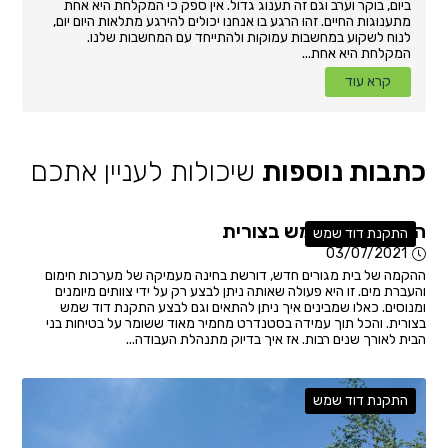
ביום, בוקר וערב וגם זה תענוג גדול. אין ספק כי המקלחת היא אחת
מתענוגות החיים. זהו הרגע בו אנחנו יכולים להירגע מתלאות היום יום,
לנוח לשקוע במחשבות עמוקות ולהתייחד עם המחשבות שלנו.
המקלחת היא אחת...
קרא עוד
כתבות נוספות
שיכולות לעניין אתכם
התקנת דוד שמש בצורית
התקנת דוד שמש
03/07/2021
ההקמה של בית מגורים חדש, דורשת בחינה מעמיקה של מערכות חימום
והעברת מים. זו היא פעולה שאותה ניתן לבצע רק על ידי צוותים מיומנים
ומנוסים. כאלו שמבינים איך ניתן להתאים וגם לבצע התקנת דוד שמש
בצורית. והכל תוך עמידה בסטנדרט מחמיר מאוד ששומר על בטיחות בני
הבית לאורך שנים רבות. אז איך בדיוק מתנהלת העבודה...
התקנת דוד שמש