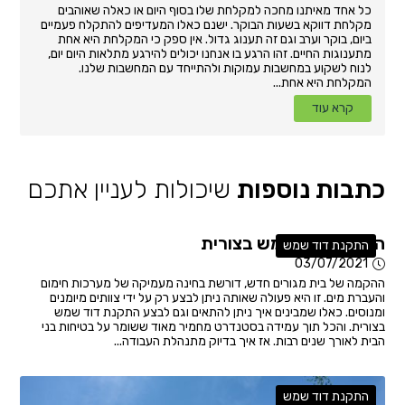
כל אחד מאיתנו מחכה למקלחת שלו בסוף היום או כאלה שאוהבים
מקלחת דווקא בשעות הבוקר. ישנם כאלו המעדיפים להתקלח פעמיים
ביום, בוקר וערב וגם זה תענוג גדול. אין ספק כי המקלחת היא אחת
מתענוגות החיים. זהו הרגע בו אנחנו יכולים להירגע מתלאות היום יום,
לנוח לשקוע במחשבות עמוקות ולהתייחד עם המחשבות שלנו.
המקלחת היא אחת...
קרא עוד
כתבות נוספות
שיכולות לעניין אתכם
התקנת דוד שמש בצורית
התקנת דוד שמש
03/07/2021
ההקמה של בית מגורים חדש, דורשת בחינה מעמיקה של מערכות חימום
והעברת מים. זו היא פעולה שאותה ניתן לבצע רק על ידי צוותים מיומנים
ומנוסים. כאלו שמבינים איך ניתן להתאים וגם לבצע התקנת דוד שמש
בצורית. והכל תוך עמידה בסטנדרט מחמיר מאוד ששומר על בטיחות בני
הבית לאורך שנים רבות. אז איך בדיוק מתנהלת העבודה...
התקנת דוד שמש