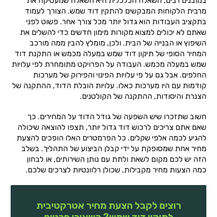
במובנים רבים, השאלה הכלכלית היא השאלה שמעסיקה את
מרבית הלקוחות המבקשים להתקין דוד שמש. הצורך לעמוד
בתקציב העבודות הוא גדול יותר מכל צורך אחר. פשוט לפני
שאתם לא יכולים למצוא מקורות מימון חדשים כדי להשלים את
השיפוץ או הבנייה של הבית. ולכן, מומלץ להבין ממה מורכב
המחיר הסופי של תיקון דוד שמש במעלה מכמש או התקנת דוד
שמש במעלה מכמש. העבודה על הפרויקט מתומחרת לפי עלויות
החלפים. אבל גם על פי עלויות הפינוי והפירוק של מערכות
קודמות עם היו מערכות כאלו. עלויות הובלת הדוד, ההתקנה של
הצנרת והיסודות, ההתקנה של הקולטנים.
חשוב שתזכרו שיש השפעה של גודל הדוד על המחירים. כך
שאם אתם צריכים לרכוש דוד גדול יותר, תצפו להוצאה שיכולה
להגיע לכמה אלפי שקלים. כל הפרמטרים האלו הופכים להצעת
מחיר אחת שמסופקת על ידי קבלן הביצוע של התהליך. בשלב
הזה יש לכם מקום לשאת ולתת עם נותן השירותים, או לבחון
כמה הצעות מחיר מקבילות, שכולן רלוונטיות לצרכים שלכם.
רוצים לקבל הצעת מחיר אטרקטיבית
לתיקון דוד שמש? השאירו פרטים