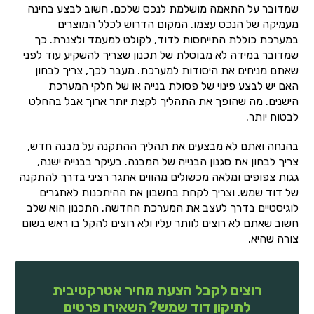
שמדובר על התאמה מושלמת לנכס שלכם, חשוב לבצע בחינה
מעמיקה של הנכס עצמו. המקום הדרוש לכלל המוצרים
במערכת כוללת התייחסות לדוד, לקולט למעמד ולצנרת. כך
שמדובר במידה לא מבוטלת של תכנון שצריך להשקיע עוד לפני
שאתם מניחים את היסודות למערכת. מעבר לכך, צריך לבחון
האם יש לבצע פינוי של פסולת בנייה או של חלקי המערכת
הישנים. מה שהופך את התהליך לקצת יותר ארוך אבל בהחלט
לבטוח יותר.
בהנחה ואתם לא מבצעים את תהליך ההתקנה על מבנה חדש,
צריך לבחון את סגנון הבנייה של המבנה. בעיקר בבנייה ישנה,
גגות צפופים ומלאה מכשולים מהווים אתגר רציני בדרך להתקנה
של דוד שמש. וצריך לקחת בחשבון את ההיתכנות לאתגרים
לוגיסטיים בדרך לעצב את המערכת החדשה. התכנון הוא שלב
חשוב שאתם לא רוצים לוותר עליו ולא רוצים להקל בו ראש בשום
צורה שהיא.
רוצים לקבל הצעת מחיר אטרקטיבית
לתיקון דוד שמש? השאירו פרטים