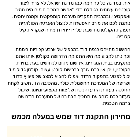
אור. במדינה כל כך חמה כמו מדינת ישראל, לא צריך ליצור
קולטנים עצומים בגודלם כדי לאפשר תהליך חימום מים מהיר
ואפקטיבי. ובמרבית המקרים מערכת קומפקטית וקטנה יחסית,
נותנת לכם את מירב האפשרויות לניצול האנרגיה הסולארית.
תפוקת הקולטן מחושבת על-ידי יחידת מידה שנקראת קילו
קלוריה.
החישוב מתייחס לנפח דוד במכפיל של ארבע קלוריות ליממה.
וכך ניתן לקבוע מה היא התפוקה הדרושה בקולטן אותו אתם
מתקינים בבית המגורים. אין שום מקום לניחושים בעת בחירת
הקולטן, שכן אין לכם צורך ברכישת קולטן עצום. קולטן גדול מידי
יכול לפגוע בתפקוד הדוד ואפילו להביא למצב של פיצוץ בדוד
ושריפה של המערכת החשמלית כולה. מהסיבה הזו, חשוב לקחת
החלטה בעזרת הידע והניסיון של צוות מקצועי ומיומן. שיכול
לעזור לכם לנהל את תהליך הבחירה של המערכת הדרושה
ברמה הטכנית.
מחירון התקנת דוד שמש במעלה מכמש