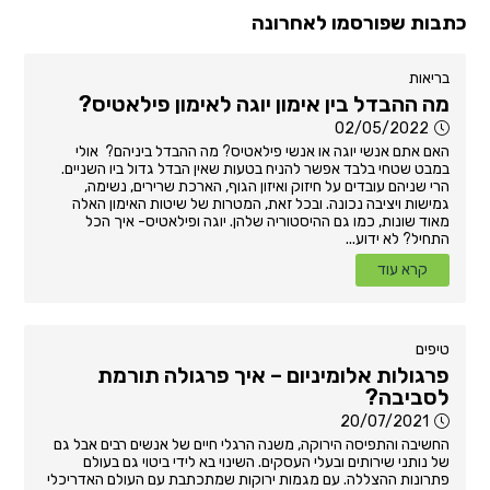
כתבות שפורסמו לאחרונה
בריאות
מה ההבדל בין אימון יוגה לאימון פילאטיס?
02/05/2022
האם אתם אנשי יוגה או אנשי פילאטיס? מה ההבדל ביניהם? אולי
במבט שטחי בלבד אפשר להניח בטעות שאין הבדל גדול ביו השניים.
הרי שניהם עובדים על חיזוק ואיזון הגוף, הארכת שרירים, נשימה,
גמישות ויציבה נכונה. ובכל זאת, המטרות של שיטות האימון האלה
מאוד שונות, כמו גם ההיסטוריה שלהן. יוגה ופילאטיס- איך הכל
התחיל? לא ידוע...
קרא עוד
טיפים
פרגולות אלומיניום – איך פרגולה תורמת
לסביבה?
20/07/2021
החשיבה והתפיסה הירוקה, משנה הרגלי חיים של אנשים רבים אבל גם
של נותני שירותים ובעלי העסקים. השינוי בא לידי ביטוי גם בעולם
פתרונות ההצללה. עם מגמות ירוקות שמתכתבת עם העולם האדריכלי