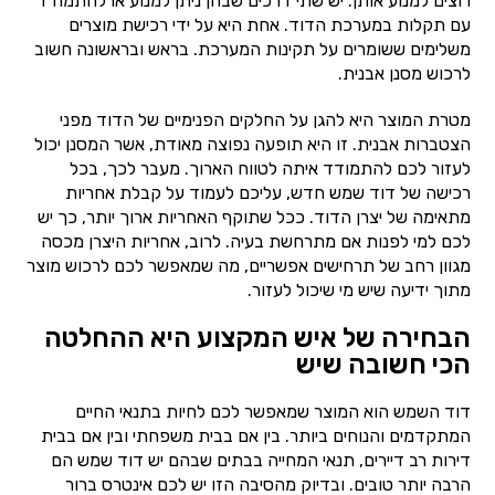
רוצים למנוע אותן. יש שתי דרכים שבהן ניתן למנוע או להתמודד
עם תקלות במערכת הדוד. אחת היא על ידי רכישת מוצרים
משלימים ששומרים על תקינות המערכת. בראש ובראשונה חשוב
לרכוש מסנן אבנית.
מטרת המוצר היא להגן על החלקים הפנימיים של הדוד מפני
הצטברות אבנית. זו היא תופעה נפוצה מאודת, אשר המסנן יכול
לעזור לכם להתמודד איתה לטווח הארוך. מעבר לכך, בכל
רכישה של דוד שמש חדש, עליכם לעמוד על קבלת אחריות
מתאימה של יצרן הדוד. ככל שתוקף האחריות ארוך יותר, כך יש
לכם למי לפנות אם מתרחשת בעיה. לרוב, אחריות היצרן מכסה
מגוון רחב של תרחישים אפשריים, מה שמאפשר לכם לרכוש מוצר
מתוך ידיעה שיש מי שיכול לעזור.
הבחירה של איש המקצוע היא ההחלטה
הכי חשובה שיש
דוד השמש הוא המוצר שמאפשר לכם לחיות בתנאי החיים
המתקדמים והנוחים ביותר. בין אם בבית משפחתי ובין אם בבית
דירות רב דיירים, תנאי המחייה בבתים שבהם יש דוד שמש הם
הרבה יותר טובים. ובדיוק מהסיבה הזו יש לכם אינטרס ברור