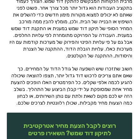
מרבית הלקוחות המבקשים להתקין דוד שמש. הצורך לעמוד
בתקציב העבודות הוא גדול יותר מכל צורך אחר. פשוט לפני
שאתם לא יכולים למצוא מקורות מימון חדשים כדי להשלים את
השיפוץ או הבנייה של הבית. ולכן, מומלץ להבין ממה מורכב
המחיר הסופי של תיקון דוד שמש במענית או התקנת דוד שמש
במענית. העבודה על הפרויקט מתומחרת לפי עלויות החלפים.
אבל גם על פי עלויות הפינוי והפירוק של מערכות קודמות עם היו
מערכות כאלו. עלויות הובלת הדוד, ההתקנה של הצנרת
והיסודות, ההתקנה של הקולטנים.
חשוב שתזכרו שיש השפעה של גודל הדוד על המחירים. כך
שאם אתם צריכים לרכוש דוד גדול יותר, תצפו להוצאה שיכולה
להגיע לכמה אלפי שקלים. כל הפרמטרים האלו הופכים להצעת
מחיר אחת שמסופקת על ידי קבלן הביצוע של התהליך. בשלב
הזה יש לכם מקום לשאת ולתת עם נותן השירותים, או לבחון
כמה הצעות מחיר מקבילות, שכולן רלוונטיות לצרכים שלכם.
רוצים לקבל הצעת מחיר אטרקטיבית
לתיקון דוד שמש? השאירו פרטים