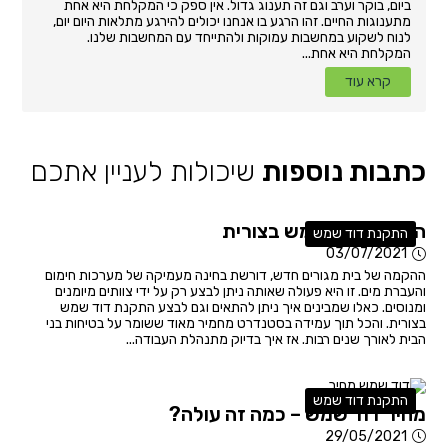
ביום, בוקר וערב וגם זה תענוג גדול. אין ספק כי המקלחת היא אחת
מתענוגות החיים. זהו הרגע בו אנחנו יכולים להירגע מתלאות היום יום,
לנוח לשקוע במחשבות עמוקות ולהתייחד עם המחשבות שלנו.
המקלחת היא אחת...
קרא עוד
כתבות נוספות
שיכולות לעניין אתכם
התקנת דוד שמש בצורית
התקנת דוד שמש
03/07/2021
ההקמה של בית מגורים חדש, דורשת בחינה מעמיקה של מערכות חימום
והעברת מים. זו היא פעולה שאותה ניתן לבצע רק על ידי צוותים מיומנים
ומנוסים. כאלו שמבינים איך ניתן להתאים וגם לבצע התקנת דוד שמש
בצורית. והכל תוך עמידה בסטנדרט מחמיר מאוד ששומר על בטיחות בני
הבית לאורך שנים רבות. אז איך בדיוק מתנהלת העבודה...
התקנת דוד שמש
מחיר דוד שמש – כמה זה עולה?
29/05/2021