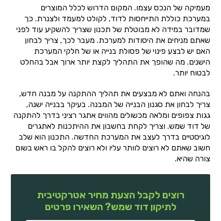
מעמיקה של הנכס עצמו. המקום הדרוש לכלל המוצרים
במערכת כוללת התייחסות לדוד, לקולט למעמד ולצנרת. כך
שמדובר במידה לא מבוטלת של תכנון שצריך להשקיע עוד לפני
שאתם מניחים את היסודות למערכת. מעבר לכך, צריך לבחון
האם יש לבצע פינוי של פסולת בנייה או של חלקי המערכת
הישנים. מה שהופך את התהליך לקצת יותר ארוך אבל בהחלט
לבטוח יותר.
בהנחה ואתם לא מבצעים את תהליך ההתקנה על מבנה חדש,
צריך לבחון את סגנון הבנייה של המבנה. בעיקר בבנייה ישנה,
גגות צפופים ומלאה מכשולים מהווים אתגר רציני בדרך להתקנה
של דוד שמש. וצריך לקחת בחשבון את ההיתכנות לאתגרים
לוגיסטיים בדרך לעצב את המערכת החדשה. התכנון הוא שלב
חשוב שאתם לא רוצים לוותר עליו ולא רוצים להקל בו ראש בשום
צורה שהיא.
רוצים לקבל הצעת מחיר אטרקטיבית
לתיקון דוד שמש? השאירו פרטים