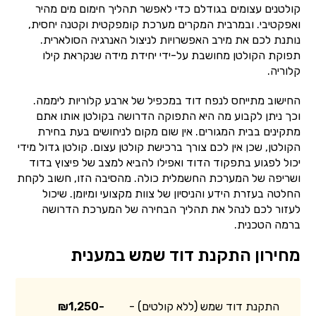
קולטנים עצומים בגודלם כדי לאפשר תהליך חימום מים מהיר
ואפקטיבי. ובמרבית המקרים מערכת קומפקטית וקטנה יחסית,
נותנת לכם את מירב האפשרויות לניצול האנרגיה הסולארית.
תפוקת הקולטן מחושבת על-ידי יחידת מידה שנקראת קילו
קלוריה.
החישוב מתייחס לנפח דוד במכפיל של ארבע קלוריות ליממה.
וכך ניתן לקבוע מה היא התפוקה הדרושה בקולטן אותו אתם
מתקינים בבית המגורים. אין שום מקום לניחושים בעת בחירת
הקולטן, שכן אין לכם צורך ברכישת קולטן עצום. קולטן גדול מידי
יכול לפגוע בתפקוד הדוד ואפילו להביא למצב של פיצוץ בדוד
ושריפה של המערכת החשמלית כולה. מהסיבה הזו, חשוב לקחת
החלטה בעזרת הידע והניסיון של צוות מקצועי ומיומן. שיכול
לעזור לכם לנהל את תהליך הבחירה של המערכת הדרושה
ברמה הטכנית.
מחירון התקנת דוד שמש במענית
התקנת דוד שמש (ללא קולטים) -
₪1,250-