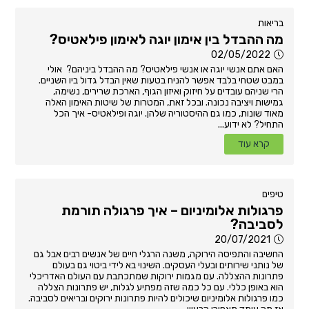
בריאות
מה ההבדל בין אימון יוגה לאימון פילאטיס?
02/05/2022
האם אתם אנשי יוגה או אנשי פילאטיס? מה ההבדל ביניהם? אולי
במבט שטחי בלבד אפשר להניח בטעות שאין הבדל גדול ביו השניים.
הרי שניהם עובדים על חיזוק ואיזון הגוף, הארכת שרירים, נשימה,
גמישות ויציבה נכונה. ובכל זאת, המטרות של שיטות האימון האלה
מאוד שונות, כמו גם ההיסטוריה שלהן. יוגה ופילאטיס- איך הכל
התחיל? לא ידוע...
קרא עוד
טיפים
פרגולות אלומיניום – איך פרגולה תורמת
לסביבה?
20/07/2021
החשיבה והתפיסה הירוקה, משנה הרגלי חיים של אנשים רבים אבל גם
של נותני שירותים ובעלי העסקים. השינוי בא לידי ביטוי גם בעולם
פתרונות ההצללה. עם מגמות ירוקות שמתכתבת עם העולם האדריכלי
הוא באופן כללי. עם כל כמה שזה מפתיע לגלות, יש פתרונות הצללה
כמו פרגולות אלומיניום שיכולים להיות פתרונות ירוקים ובריאים לסביבה.