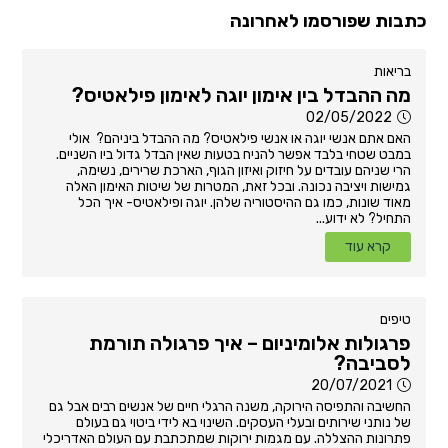
כתבות שפורסמו לאחרונה
בריאות
מה ההבדל בין אימון יוגה לאימון פילאטיס?
02/05/2022
האם אתם אנשי יוגה או אנשי פילאטיס? מה ההבדל ביניהם? אולי
במבט שטחי בלבד אפשר להניח בטעות שאין הבדל גדול ביו השניים.
הרי שניהם עובדים על חיזוק ואיזון הגוף, הארכת שרירים, נשימה,
גמישות ויציבה נכונה. ובכל זאת, המטרות של שיטות האימון האלה
מאוד שונות, כמו גם ההיסטוריה שלהן. יוגה ופילאטיס- איך הכל
התחיל? לא ידוע...
קרא עוד
טיפים
פרגולות אלומיניום – איך פרגולה תורמת
לסביבה?
20/07/2021
החשיבה והתפיסה הירוקה, משנה הרגלי חיים של אנשים רבים אבל גם
של נותני שירותים ובעלי העסקים. השינוי בא לידי ביטוי גם בעולם
פתרונות ההצללה. עם מגמות ירוקות שמתכתבת עם העולם האדריכלי