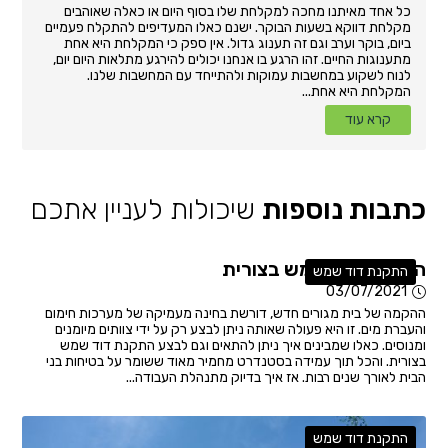
כל אחד מאיתנו מחכה למקלחת שלו בסוף היום או כאלה שאוהבים
מקלחת דווקא בשעות הבוקר. ישנם כאלו המעדיפים להתקלח פעמיים
ביום, בוקר וערב וגם זה תענוג גדול. אין ספק כי המקלחת היא אחת
מתענוגות החיים. זהו הרגע בו אנחנו יכולים להירגע מתלאות היום יום,
לנוח לשקוע במחשבות עמוקות ולהתייחד עם המחשבות שלנו.
המקלחת היא אחת...
קרא עוד
כתבות נוספות
שיכולות לעניין אתכם
התקנת דוד שמש בצורית
התקנת דוד שמש
03/07/2021
ההקמה של בית מגורים חדש, דורשת בחינה מעמיקה של מערכות חימום
והעברת מים. זו היא פעולה שאותה ניתן לבצע רק על ידי צוותים מיומנים
ומנוסים. כאלו שמבינים איך ניתן להתאים וגם לבצע התקנת דוד שמש
בצורית. והכל תוך עמידה בסטנדרט מחמיר מאוד ששומר על בטיחות בני
הבית לאורך שנים רבות. אז איך בדיוק מתנהלת העבודה...
התקנת דוד שמש