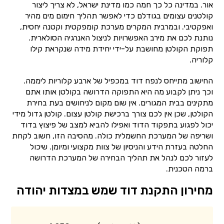
אור. במדינה כל כך חמה כמו מדינת ישראל, לא צריך ליצור
קולטנים עצומים בגודלם כדי לאפשר תהליך חימום מים מהיר
ואפקטיבי. ובמרבית המקרים מערכת קומפקטית וקטנה יחסית,
נותנת לכם את מירב האפשרויות לניצול האנרגיה הסולארית.
תפוקת הקולטן מחושבת על-ידי יחידת מידה שנקראת קילו
קלוריה.
החישוב מתייחס לנפח דוד במכפיל של ארבע קלוריות ליממה.
וכך ניתן לקבוע מה היא התפוקה הדרושה בקולטן אותו אתם
מתקינים בבית המגורים. אין שום מקום לניחושים בעת בחירת
הקולטן, שכן אין לכם צורך ברכישת קולטן עצום. קולטן גדול מידי
יכול לפגוע בתפקוד הדוד ואפילו להביא למצב של פיצוץ בדוד
ושריפה של המערכת החשמלית כולה. מהסיבה הזו, חשוב לקחת
החלטה בעזרת הידע והניסיון של צוות מקצועי ומיומן. שיכול
לעזור לכם לנהל את תהליך הבחירה של המערכת הדרושה
ברמה הטכנית.
מחירון התקנת דוד שמש במצדות יהודה