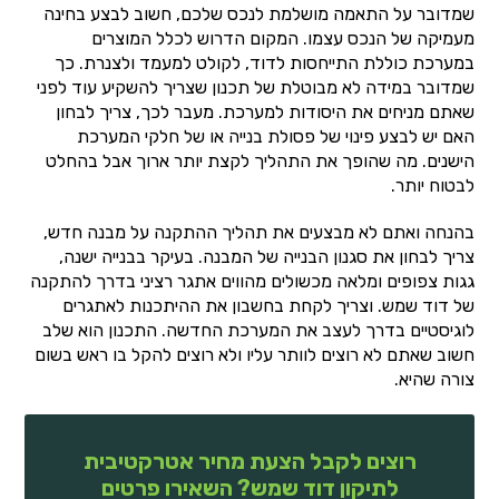
שמדובר על התאמה מושלמת לנכס שלכם, חשוב לבצע בחינה
מעמיקה של הנכס עצמו. המקום הדרוש לכלל המוצרים
במערכת כוללת התייחסות לדוד, לקולט למעמד ולצנרת. כך
שמדובר במידה לא מבוטלת של תכנון שצריך להשקיע עוד לפני
שאתם מניחים את היסודות למערכת. מעבר לכך, צריך לבחון
האם יש לבצע פינוי של פסולת בנייה או של חלקי המערכת
הישנים. מה שהופך את התהליך לקצת יותר ארוך אבל בהחלט
לבטוח יותר.
בהנחה ואתם לא מבצעים את תהליך ההתקנה על מבנה חדש,
צריך לבחון את סגנון הבנייה של המבנה. בעיקר בבנייה ישנה,
גגות צפופים ומלאה מכשולים מהווים אתגר רציני בדרך להתקנה
של דוד שמש. וצריך לקחת בחשבון את ההיתכנות לאתגרים
לוגיסטיים בדרך לעצב את המערכת החדשה. התכנון הוא שלב
חשוב שאתם לא רוצים לוותר עליו ולא רוצים להקל בו ראש בשום
צורה שהיא.
רוצים לקבל הצעת מחיר אטרקטיבית
לתיקון דוד שמש? השאירו פרטים