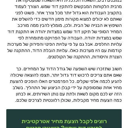
במובנים רבים, השאלה הכלכלית היא השאלה שמעסיקה את
מרבית הלקוחות המבקשים להתקין דוד שמש. הצורך לעמוד
בתקציב העבודות הוא גדול יותר מכל צורך אחר. פשוט לפני
שאתם לא יכולים למצוא מקורות מימון חדשים כדי להשלים את
השיפוץ או הבנייה של הבית. ולכן, מומלץ להבין ממה מורכב
המחיר הסופי של תיקון דוד שמש במצדות יהודה או התקנת דוד
שמש במצדות יהודה. העבודה על הפרויקט מתומחרת לפי
עלויות החלפים. אבל גם על פי עלויות הפינוי והפירוק של מערכות
קודמות עם היו מערכות כאלו. עלויות הובלת הדוד, ההתקנה של
הצנרת והיסודות, ההתקנה של הקולטנים.
חשוב שתזכרו שיש השפעה של גודל הדוד על המחירים. כך
שאם אתם צריכים לרכוש דוד גדול יותר, תצפו להוצאה שיכולה
להגיע לכמה אלפי שקלים. כל הפרמטרים האלו הופכים להצעת
מחיר אחת שמסופקת על ידי קבלן הביצוע של התהליך. בשלב
הזה יש לכם מקום לשאת ולתת עם נותן השירותים, או לבחון
כמה הצעות מחיר מקבילות, שכולן רלוונטיות לצרכים שלכם.
רוצים לקבל הצעת מחיר אטרקטיבית
לתיקון דוד שמש? השאירו פרטים