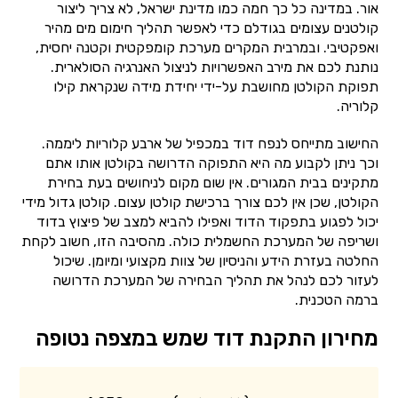
אור. במדינה כל כך חמה כמו מדינת ישראל, לא צריך ליצור
קולטנים עצומים בגודלם כדי לאפשר תהליך חימום מים מהיר
ואפקטיבי. ובמרבית המקרים מערכת קומפקטית וקטנה יחסית,
נותנת לכם את מירב האפשרויות לניצול האנרגיה הסולארית.
תפוקת הקולטן מחושבת על-ידי יחידת מידה שנקראת קילו
קלוריה.
החישוב מתייחס לנפח דוד במכפיל של ארבע קלוריות ליממה.
וכך ניתן לקבוע מה היא התפוקה הדרושה בקולטן אותו אתם
מתקינים בבית המגורים. אין שום מקום לניחושים בעת בחירת
הקולטן, שכן אין לכם צורך ברכישת קולטן עצום. קולטן גדול מידי
יכול לפגוע בתפקוד הדוד ואפילו להביא למצב של פיצוץ בדוד
ושריפה של המערכת החשמלית כולה. מהסיבה הזו, חשוב לקחת
החלטה בעזרת הידע והניסיון של צוות מקצועי ומיומן. שיכול
לעזור לכם לנהל את תהליך הבחירה של המערכת הדרושה
ברמה הטכנית.
מחירון התקנת דוד שמש במצפה נטופה