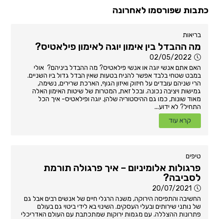
כתבות שפורסמו לאחרונה
בריאות
מה ההבדל בין אימון יוגה לאימון פילאטיס?
02/05/2022
האם אתם אנשי יוגה או אנשי פילאטיס? מה ההבדל ביניהם? אולי
במבט שטחי בלבד אפשר להניח בטעות שאין הבדל גדול ביו השניים.
הרי שניהם עובדים על חיזוק ואיזון הגוף, הארכת שרירים, נשימה,
גמישות ויציבה נכונה. ובכל זאת, המטרות של שיטות האימון האלה
מאוד שונות, כמו גם ההיסטוריה שלהן. יוגה ופילאטיס- איך הכל
התחיל? לא ידוע...
קרא עוד
טיפים
פרגולות אלומיניום – איך פרגולה תורמת
לסביבה?
20/07/2021
החשיבה והתפיסה הירוקה, משנה הרגלי חיים של אנשים רבים אבל גם
של נותני שירותים ובעלי העסקים. השינוי בא לידי ביטוי גם בעולם
פתרונות ההצללה. עם מגמות ירוקות שמתכתבת עם העולם האדריכלי