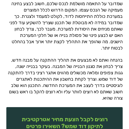
שמדובר על התאמה מושלמת לנכס שלכם, חשוב לבצע בחינה
מעמיקה של הנכס עצמו. המקום הדרוש לכלל המוצרים
במערכת כוללת התייחסות לדוד, לקולט למעמד ולצנרת. כך
שמדובר במידה לא מבוטלת של תכנון שצריך להשקיע עוד לפני
שאתם מניחים את היסודות למערכת. מעבר לכך, צריך לבחון
האם יש לבצע פינוי של פסולת בנייה או של חלקי המערכת
הישנים. מה שהופך את התהליך לקצת יותר ארוך אבל בהחלט
לבטוח יותר.
בהנחה ואתם לא מבצעים את תהליך ההתקנה על מבנה חדש,
צריך לבחון את סגנון הבנייה של המבנה. בעיקר בבנייה ישנה,
גגות צפופים ומלאה מכשולים מהווים אתגר רציני בדרך להתקנה
של דוד שמש. וצריך לקחת בחשבון את ההיתכנות לאתגרים
לוגיסטיים בדרך לעצב את המערכת החדשה. התכנון הוא שלב
חשוב שאתם לא רוצים לוותר עליו ולא רוצים להקל בו ראש בשום
צורה שהיא.
רוצים לקבל הצעת מחיר אטרקטיבית
לתיקון דוד שמש? השאירו פרטים