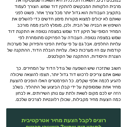
במובנים רבים, השאלה הכלכלית היא השאלה שמעסיקה את
מרבית הלקוחות המבקשים להתקין דוד שמש. הצורך לעמוד
בתקציב העבודות הוא גדול יותר מכל צורך אחר. פשוט לפני
שאתם לא יכולים למצוא מקורות מימון חדשים כדי להשלים את
השיפוץ או הבנייה של הבית. ולכן, מומלץ להבין ממה מורכב
המחיר הסופי של תיקון דוד שמש במצפה נטופה או התקנת דוד
שמש במצפה נטופה. העבודה על הפרויקט מתומחרת לפי
עלויות החלפים. אבל גם על פי עלויות הפינוי והפירוק של מערכות
קודמות עם היו מערכות כאלו. עלויות הובלת הדוד, ההתקנה של
הצנרת והיסודות, ההתקנה של הקולטנים.
חשוב שתזכרו שיש השפעה של גודל הדוד על המחירים. כך
שאם אתם צריכים לרכוש דוד גדול יותר, תצפו להוצאה שיכולה
להגיע לכמה אלפי שקלים. כל הפרמטרים האלו הופכים להצעת
מחיר אחת שמסופקת על ידי קבלן הביצוע של התהליך. בשלב
הזה יש לכם מקום לשאת ולתת עם נותן השירותים, או לבחון
כמה הצעות מחיר מקבילות, שכולן רלוונטיות לצרכים שלכם.
רוצים לקבל הצעת מחיר אטרקטיבית
לתיקון דוד שמש? השאירו פרטים