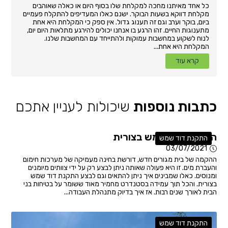
כל אחד מאיתנו מחכה למקלחת שלו בסוף היום או כאלה שאוהבים
מקלחת דווקא בשעות הבוקר. ישנם כאלו המעדיפים להתקלח פעמיים
ביום, בוקר וערב וגם זה תענוג גדול. אין ספק כי המקלחת היא אחת
מתענוגות החיים. זהו הרגע בו אנחנו יכולים להירגע מתלאות היום יום,
לנוח לשקוע במחשבות עמוקות ולהתייחד עם המחשבות שלנו.
המקלחת היא אחת...
קרא עוד
כתבות נוספות
שיכולות לעניין אתכם
התקנת דוד שמש בצורית
התקנת דוד שמש
03/07/2021
ההקמה של בית מגורים חדש, דורשת בחינה מעמיקה של מערכות חימום
והעברת מים. זו היא פעולה שאותה ניתן לבצע רק על ידי צוותים מיומנים
ומנוסים. כאלו שמבינים איך ניתן להתאים וגם לבצע התקנת דוד שמש
בצורית. והכל תוך עמידה בסטנדרט מחמיר מאוד ששומר על בטיחות בני
הבית לאורך שנים רבות. אז איך בדיוק מתנהלת העבודה...
התקנת דוד שמש