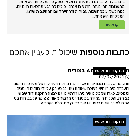
ביום, בוקר וערב וגם זה תענוג גדול. אין ספק כי המקלחת היא אחת
מתענוגות החיים. זהו הרגע בו אנחנו יכולים להירגע מתלאות היום יום,
לנוח לשקוע במחשבות עמוקות ולהתייחד עם המחשבות שלנו.
המקלחת היא אחת...
קרא עוד
כתבות נוספות
שיכולות לעניין אתכם
התקנת דוד שמש בצורית
התקנת דוד שמש
03/07/2021
ההקמה של בית מגורים חדש, דורשת בחינה מעמיקה של מערכות חימום
והעברת מים. זו היא פעולה שאותה ניתן לבצע רק על ידי צוותים מיומנים
ומנוסים. כאלו שמבינים איך ניתן להתאים וגם לבצע התקנת דוד שמש
בצורית. והכל תוך עמידה בסטנדרט מחמיר מאוד ששומר על בטיחות בני
הבית לאורך שנים רבות. אז איך בדיוק מתנהלת העבודה...
התקנת דוד שמש