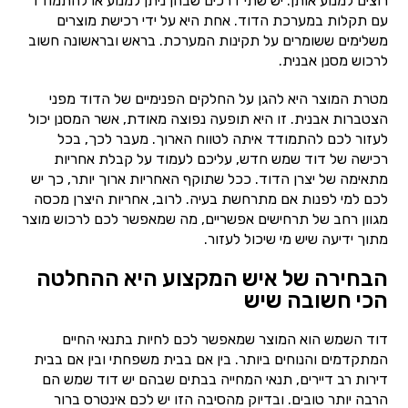
רוצים למנוע אותן. יש שתי דרכים שבהן ניתן למנוע או להתמודד
עם תקלות במערכת הדוד. אחת היא על ידי רכישת מוצרים
משלימים ששומרים על תקינות המערכת. בראש ובראשונה חשוב
לרכוש מסנן אבנית.
מטרת המוצר היא להגן על החלקים הפנימיים של הדוד מפני
הצטברות אבנית. זו היא תופעה נפוצה מאודת, אשר המסנן יכול
לעזור לכם להתמודד איתה לטווח הארוך. מעבר לכך, בכל
רכישה של דוד שמש חדש, עליכם לעמוד על קבלת אחריות
מתאימה של יצרן הדוד. ככל שתוקף האחריות ארוך יותר, כך יש
לכם למי לפנות אם מתרחשת בעיה. לרוב, אחריות היצרן מכסה
מגוון רחב של תרחישים אפשריים, מה שמאפשר לכם לרכוש מוצר
מתוך ידיעה שיש מי שיכול לעזור.
הבחירה של איש המקצוע היא ההחלטה
הכי חשובה שיש
דוד השמש הוא המוצר שמאפשר לכם לחיות בתנאי החיים
המתקדמים והנוחים ביותר. בין אם בבית משפחתי ובין אם בבית
דירות רב דיירים, תנאי המחייה בבתים שבהם יש דוד שמש הם
הרבה יותר טובים. ובדיוק מהסיבה הזו יש לכם אינטרס ברור