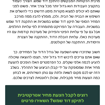
מרבית הלקוחות המבקשים להתקין דוד שמש. הצורך לעמוד
בתקציב העבודות הוא גדול יותר מכל צורך אחר. פשוט לפני
שאתם לא יכולים למצוא מקורות מימון חדשים כדי להשלים את
השיפוץ או הבנייה של הבית. ולכן, מומלץ להבין ממה מורכב
המחיר הסופי של תיקון דוד שמש במשכיות או התקנת דוד שמש
במשכיות. העבודה על הפרויקט מתומחרת לפי עלויות החלפים.
אבל גם על פי עלויות הפינוי והפירוק של מערכות קודמות עם היו
מערכות כאלו. עלויות הובלת הדוד, ההתקנה של הצנרת
והיסודות, ההתקנה של הקולטנים.
חשוב שתזכרו שיש השפעה של גודל הדוד על המחירים. כך
שאם אתם צריכים לרכוש דוד גדול יותר, תצפו להוצאה שיכולה
להגיע לכמה אלפי שקלים. כל הפרמטרים האלו הופכים להצעת
מחיר אחת שמסופקת על ידי קבלן הביצוע של התהליך. בשלב
הזה יש לכם מקום לשאת ולתת עם נותן השירותים, או לבחון
כמה הצעות מחיר מקבילות, שכולן רלוונטיות לצרכים שלכם.
רוצים לקבל הצעת מחיר אטרקטיבית
לתיקון דוד שמש? השאירו פרטים