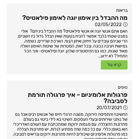
בריאות
מה ההבדל בין אימון יוגה לאימון פילאטיס?
02/05/2022
האם אתם אנשי יוגה או אנשי פילאטיס? מה ההבדל ביניהם? אולי
במבט שטחי בלבד אפשר להניח בטעות שאין הבדל גדול ביו השניים.
הרי שניהם עובדים על חיזוק ואיזון הגוף, הארכת שרירים, נשימה,
גמישות ויציבה נכונה. ובכל זאת, המטרות של שיטות האימון האלה
מאוד שונות, כמו גם ההיסטוריה שלהן. יוגה ופילאטיס- איך הכל
התחיל? לא ידוע...
קרא עוד
טיפים
פרגולות אלומיניום – איך פרגולה תורמת
לסביבה?
20/07/2021
החשיבה והתפיסה הירוקה, משנה הרגלי חיים של אנשים רבים אבל גם
של נותני שירותים ובעלי העסקים. השינוי בא לידי ביטוי גם בעולם
פתרונות ההצללה. עם מגמות ירוקות שמתכתבת עם העולם האדריכלי
הוא באופן כללי. עם כל כמה שזה מפתיע לגלות, יש פתרונות הצללה
כמו פרגולות אלומיניום שיכולים להיות פתרונות ירוקים ובריאים לסביבה.