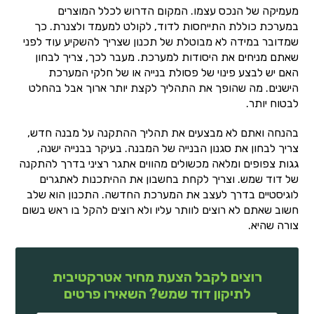
מעמיקה של הנכס עצמו. המקום הדרוש לכלל המוצרים
במערכת כוללת התייחסות לדוד, לקולט למעמד ולצנרת. כך
שמדובר במידה לא מבוטלת של תכנון שצריך להשקיע עוד לפני
שאתם מניחים את היסודות למערכת. מעבר לכך, צריך לבחון
האם יש לבצע פינוי של פסולת בנייה או של חלקי המערכת
הישנים. מה שהופך את התהליך לקצת יותר ארוך אבל בהחלט
לבטוח יותר.
בהנחה ואתם לא מבצעים את תהליך ההתקנה על מבנה חדש,
צריך לבחון את סגנון הבנייה של המבנה. בעיקר בבנייה ישנה,
גגות צפופים ומלאה מכשולים מהווים אתגר רציני בדרך להתקנה
של דוד שמש. וצריך לקחת בחשבון את ההיתכנות לאתגרים
לוגיסטיים בדרך לעצב את המערכת החדשה. התכנון הוא שלב
חשוב שאתם לא רוצים לוותר עליו ולא רוצים להקל בו ראש בשום
צורה שהיא.
רוצים לקבל הצעת מחיר אטרקטיבית
לתיקון דוד שמש? השאירו פרטים