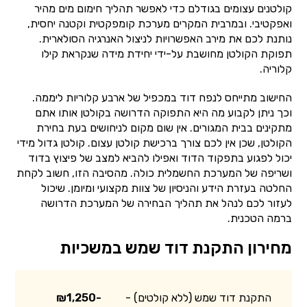
קולטנים עצומים בגודלם כדי לאפשר תהליך חימום מים מהיר
ואפקטיבי. ובמרבית המקרים מערכת קומפקטית וקטנה יחסית,
נותנת לכם את מירב האפשרויות לניצול האנרגיה הסולארית.
תפוקת הקולטן מחושבת על-ידי יחידת מידה שנקראת קילו
קלוריה.
החישוב מתייחס לנפח דוד במכפיל של ארבע קלוריות ליממה.
וכך ניתן לקבוע מה היא התפוקה הדרושה בקולטן אותו אתם
מתקינים בבית המגורים. אין שום מקום לניחושים בעת בחירת
הקולטן, שכן אין לכם צורך ברכישת קולטן עצום. קולטן גדול מידי
יכול לפגוע בתפקוד הדוד ואפילו להביא למצב של פיצוץ בדוד
ושריפה של המערכת החשמלית כולה. מהסיבה הזו, חשוב לקחת
החלטה בעזרת הידע והניסיון של צוות מקצועי ומיומן. שיכול
לעזור לכם לנהל את תהליך הבחירה של המערכת הדרושה
ברמה הטכנית.
מחירון התקנת דוד שמש במשכיות
התקנת דוד שמש (ללא קולטים) -
₪1,250-