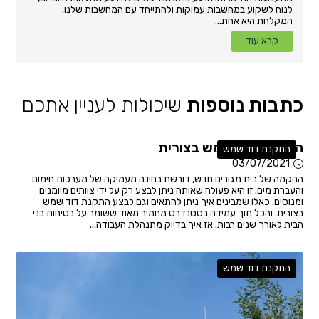
לנוח לשקוע במחשבות עמוקות ולהתייחד עם המחשבות שלנו.
המקלחת היא אחת...
קרא עוד
כתבות נוספות
שיכולות לעניין אתכם
התקנת דוד שמש בצורית
התקנת דוד שמש
03/07/2021
ההקמה של בית מגורים חדש, דורשת בחינה מעמיקה של מערכות חימום
והעברת מים. זו היא פעולה שאותה ניתן לבצע רק על ידי צוותים מיומנים
ומנוסים. כאלו שמבינים איך ניתן להתאים וגם לבצע התקנת דוד שמש
בצורית. והכל תוך עמידה בסטנדרט מחמיר מאוד ששומר על בטיחות בני
הבית לאורך שנים רבות. אז איך בדיוק מתנהלת העבודה...
התקנת דוד שמש