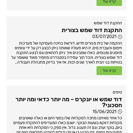
קרא עוד
התקנת דוד שמש
התקנת דוד שמש בצורית
03/07/2021
ההקמה של בית מגורים חדש, דורשת בחינה מעמיקה של מערכות
חימום והעברת מים. זו היא פעולה שאותה ניתן לבצע רק על ידי צוותים
מיומנים ומנוסים. כאלו שמבינים איך ניתן להתאים וגם לבצע התקנת
דוד שמש בצורית. והכל תוך עמידה בסטנדרט מחמיר מאוד ששומר על
בטיחות בני הבית לאורך שנים רבות. אז איך בדיוק מתנהלת העבודה...
קרא עוד
טיפים
דוד שמש או יונקרס – מה יותר כדאי ומה יותר
חסכוני?
15/06/2021
כל אחד מאיתנו מחכה למקלחת שלו בסוף היום או כאלה שאוהבים
מקלחת דווקא בשעות הבוקר. ישנם כאלו המעדיפים להתקלח פעמיים
ביום, בוקר וערב וגם זה תענוג גדול. אין ספק כי המקלחת היא אחת
מתענוגות החיים. זהו הרגע בו אנחנו יכולים להירגע מתלאות היום יום,