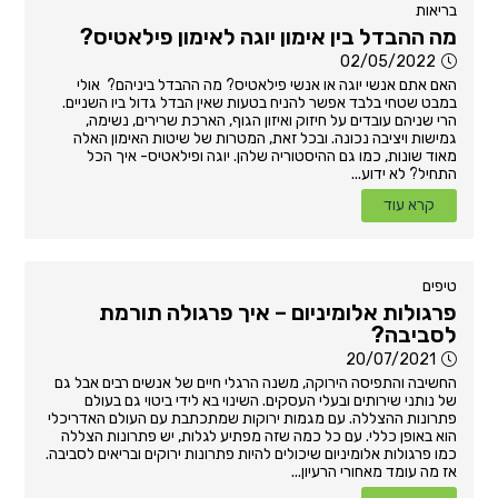
בריאות
מה ההבדל בין אימון יוגה לאימון פילאטיס?
02/05/2022
האם אתם אנשי יוגה או אנשי פילאטיס? מה ההבדל ביניהם? אולי
במבט שטחי בלבד אפשר להניח בטעות שאין הבדל גדול ביו השניים.
הרי שניהם עובדים על חיזוק ואיזון הגוף, הארכת שרירים, נשימה,
גמישות ויציבה נכונה. ובכל זאת, המטרות של שיטות האימון האלה
מאוד שונות, כמו גם ההיסטוריה שלהן. יוגה ופילאטיס- איך הכל
התחיל? לא ידוע...
קרא עוד
טיפים
פרגולות אלומיניום – איך פרגולה תורמת
לסביבה?
20/07/2021
החשיבה והתפיסה הירוקה, משנה הרגלי חיים של אנשים רבים אבל גם
של נותני שירותים ובעלי העסקים. השינוי בא לידי ביטוי גם בעולם
פתרונות ההצללה. עם מגמות ירוקות שמתכתבת עם העולם האדריכלי
הוא באופן כללי. עם כל כמה שזה מפתיע לגלות, יש פתרונות הצללה
כמו פרגולות אלומיניום שיכולים להיות פתרונות ירוקים ובריאים לסביבה.
אז מה עומד מאחורי הרעיון...