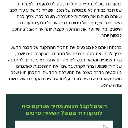
במערכת כוללת התייחסות לדוד, לקולט למעמד ולצנרת. כך
שמדובר במידה לא מבוטלת של תכנון שצריך להשקיע עוד לפני
שאתם מניחים את היסודות למערכת. מעבר לכך, צריך לבחון
האם יש לבצע פינוי של פסולת בנייה או של חלקי המערכת
הישנים. מה שהופך את התהליך לקצת יותר ארוך אבל בהחלט
לבטוח יותר.
בהנחה ואתם לא מבצעים את תהליך ההתקנה על מבנה חדש,
צריך לבחון את סגנון הבנייה של המבנה. בעיקר בבנייה ישנה,
גגות צפופים ומלאה מכשולים מהווים אתגר רציני בדרך להתקנה
של דוד שמש. וצריך לקחת בחשבון את ההיתכנות לאתגרים
לוגיסטיים בדרך לעצב את המערכת החדשה. התכנון הוא שלב
חשוב שאתם לא רוצים לוותר עליו ולא רוצים להקל בו ראש בשום
צורה שהיא.
רוצים לקבל הצעת מחיר אטרקטיבית
לתיקון דוד שמש? השאירו פרטים