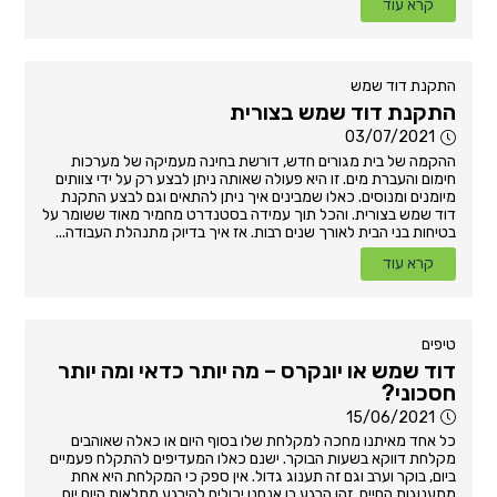
קרא עוד
התקנת דוד שמש
התקנת דוד שמש בצורית
03/07/2021
ההקמה של בית מגורים חדש, דורשת בחינה מעמיקה של מערכות
חימום והעברת מים. זו היא פעולה שאותה ניתן לבצע רק על ידי צוותים
מיומנים ומנוסים. כאלו שמבינים איך ניתן להתאים וגם לבצע התקנת
דוד שמש בצורית. והכל תוך עמידה בסטנדרט מחמיר מאוד ששומר על
בטיחות בני הבית לאורך שנים רבות. אז איך בדיוק מתנהלת העבודה...
קרא עוד
טיפים
דוד שמש או יונקרס – מה יותר כדאי ומה יותר
חסכוני?
15/06/2021
כל אחד מאיתנו מחכה למקלחת שלו בסוף היום או כאלה שאוהבים
מקלחת דווקא בשעות הבוקר. ישנם כאלו המעדיפים להתקלח פעמיים
ביום, בוקר וערב וגם זה תענוג גדול. אין ספק כי המקלחת היא אחת
מתענוגות החיים. זהו הרגע בו אנחנו יכולים להירגע מתלאות היום יום,