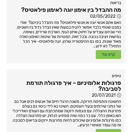
בריאות
מה ההבדל בין אימון יוגה לאימון פילאטיס?
02/05/2022
האם אתם אנשי יוגה או אנשי פילאטיס? מה ההבדל ביניהם? אולי
במבט שטחי בלבד אפשר להניח בטעות שאין הבדל גדול ביו השניים.
הרי שניהם עובדים על חיזוק ואיזון הגוף, הארכת שרירים, נשימה,
גמישות ויציבה נכונה. ובכל זאת, המטרות של שיטות האימון האלה
מאוד שונות, כמו גם ההיסטוריה שלהן. יוגה ופילאטיס- איך הכל
התחיל? לא ידוע...
קרא עוד
טיפים
פרגולות אלומיניום – איך פרגולה תורמת
לסביבה?
20/07/2021
החשיבה והתפיסה הירוקה, משנה הרגלי חיים של אנשים רבים אבל גם
של נותני שירותים ובעלי העסקים. השינוי בא לידי ביטוי גם בעולם
פתרונות ההצללה. עם מגמות ירוקות שמתכתבת עם העולם האדריכלי
הוא באופן כללי. עם כל כמה שזה מפתיע לגלות, יש פתרונות הצללה
כמו פרגולות אלומיניום שיכולים להיות פתרונות ירוקים ובריאים לסביבה.
אז מה עומד מאחורי הרעיון...