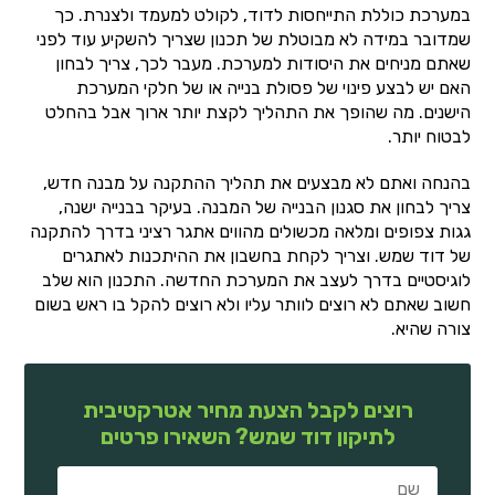
במערכת כוללת התייחסות לדוד, לקולט למעמד ולצנרת. כך
שמדובר במידה לא מבוטלת של תכנון שצריך להשקיע עוד לפני
שאתם מניחים את היסודות למערכת. מעבר לכך, צריך לבחון
האם יש לבצע פינוי של פסולת בנייה או של חלקי המערכת
הישנים. מה שהופך את התהליך לקצת יותר ארוך אבל בהחלט
לבטוח יותר.
בהנחה ואתם לא מבצעים את תהליך ההתקנה על מבנה חדש,
צריך לבחון את סגנון הבנייה של המבנה. בעיקר בבנייה ישנה,
גגות צפופים ומלאה מכשולים מהווים אתגר רציני בדרך להתקנה
של דוד שמש. וצריך לקחת בחשבון את ההיתכנות לאתגרים
לוגיסטיים בדרך לעצב את המערכת החדשה. התכנון הוא שלב
חשוב שאתם לא רוצים לוותר עליו ולא רוצים להקל בו ראש בשום
צורה שהיא.
רוצים לקבל הצעת מחיר אטרקטיבית
לתיקון דוד שמש? השאירו פרטים