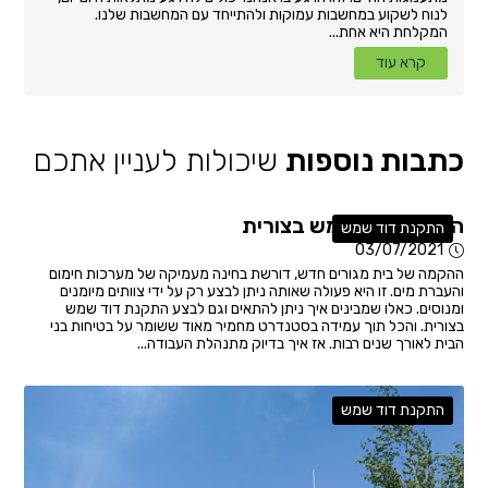
לנוח לשקוע במחשבות עמוקות ולהתייחד עם המחשבות שלנו.
המקלחת היא אחת...
קרא עוד
כתבות נוספות
שיכולות לעניין אתכם
התקנת דוד שמש בצורית
התקנת דוד שמש
03/07/2021
ההקמה של בית מגורים חדש, דורשת בחינה מעמיקה של מערכות חימום
והעברת מים. זו היא פעולה שאותה ניתן לבצע רק על ידי צוותים מיומנים
ומנוסים. כאלו שמבינים איך ניתן להתאים וגם לבצע התקנת דוד שמש
בצורית. והכל תוך עמידה בסטנדרט מחמיר מאוד ששומר על בטיחות בני
הבית לאורך שנים רבות. אז איך בדיוק מתנהלת העבודה...
התקנת דוד שמש