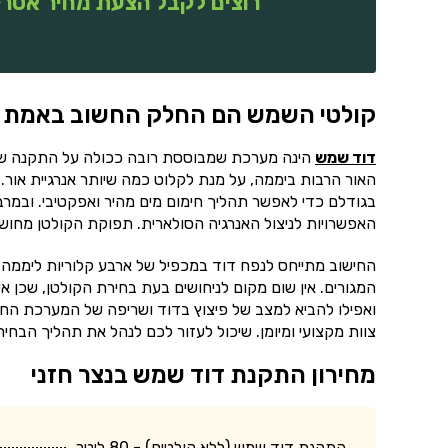
רוצים לקבל הצעת מחיר אטרק
קולטי השמש הם החלק החשוב באמת
דוד שמש
הינה מערכת שמבוססת רובה ככולה על התקנה של 
האור הרבות ביממה, על מנת לקלוט כמה שיותר אנרגיית אור. 
בגודלם כדי לאפשר תהליך חימום מים מהיר ואפקטיבי. ובמר
האפשרויות לניצול האנרגיה הסולארית. תפוקת הקולטן מחושב
החישוב מתייחס לנפח דוד במכפיל של ארבע קלוריות ליממה.
המגורים. אין שום מקום לניחושים בעת בחירת הקולטן, שכן אי
ואפילו להביא למצב של פיצוץ בדוד ושריפה של המערכת החש
צוות מקצועי ומיומן. שיכול לעזור לכם לנהל את תהליך הב
מחירון התקנת דוד שמש בנצר חזני
התקנת דוד שמש (ללא קולטים) - 80 ליטר