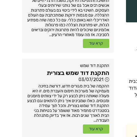
החשיבה והתפיסה הירוקה, משנה הרגלי חיים של
אנשים רבים אבל גם של נותני שירותים ובעלי
העסקים. השינוי בא לידי ביטוי גם בעולם פתרונות
ההצללה. עם מגמות ירוקות שמתכתבת עם העולם
האדריכלי הוא באופן כללי. עם כל כמה שזה מפתיע
לגלות, יש פתרונות הצללה כמו פרגולות
אלומיניום שיכולים להיות פתרונות ירוקים ובריאים
לסביבה. אז מה עומד מאחורי הרעיון...
קרא עוד
התקנת דוד שמש
התקנת דוד שמש בצורית
03/07/2021
בית
ההקמה של בית מגורים חדש, דורשת בחינה
דוד
מעמיקה של מערכות חימום והעברת מים. זו היא
ל
פעולה שאותה ניתן לבצע רק על ידי צוותים מיומנים
ומנוסים. כאלו שמבינים איך ניתן להתאים וגם לבצע
התקנת דוד שמש בצורית. והכל תוך עמידה
בסטנדרט מחמיר מאוד ששומר על בטיחות בני
הבית לאורך שנים רבות. אז איך בדיוק מתנהלת
העבודה...
קרא עוד