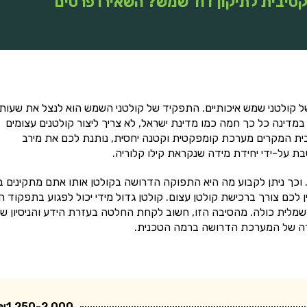
טיבית לתיקון דוד שמש? השאירו פרטים
קולטני שמש איכותיים. התפקיד של קולטני השמש הוא לנצל את שעות
במדינה כל כך חמה כמו מדינת ישראל, לא צריך ליצור קולטנים עצומים
בית המקרים מערכת קומפקטית וקטנה יחסית, נותנת לכם את מירב
ת על-ידי יחידת מידה שנקראת קילו קלוריה.
 וכך ניתן לקבוע מה היא התפוקה הדרושה בקולטן אותו אתם מתקינים ב
ן לכם צורך ברכישת קולטן עצום. קולטן גדול מידי יכול לפגוע בתפקוד ה
מלית כולה. מהסיבה הזו, חשוב לקחת החלטה בעזרת הידע והניסיון ש
חירה של המערכת הדרושה ברמה הטכנית.
₪1,250-2,000