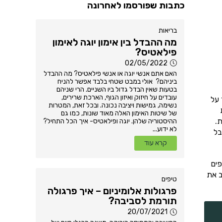
כתבות שפורסמו לאחרונה
בריאות
מה ההבדל בין אימון יוגה לאימון
פילאטיס?
02/05/2022
האם אתם אנשי יוגה או אנשי פילאטיס? מה ההבדל
ביניהם? אולי במבט שטחי בלבד אפשר להניח
בטעות שאין הבדל גדול ביו השניים. הרי שניהם
עובדים על חיזוק ואיזון הגוף, הארכת שרירים,
 על
נשימה, גמישות ויציבה נכונה. ובכל זאת, המטרות
של שיטות האימון האלה מאוד שונות, כמו גם
.
ההיסטוריה שלהן. יוגה ופילאטיס- איך הכל התחיל?
לא ידוע...
בל
קרא עוד
פים
ב את
טיפים
פרגולות אלומיניום – איך פרגולה
תורמת לסביבה?
20/07/2021