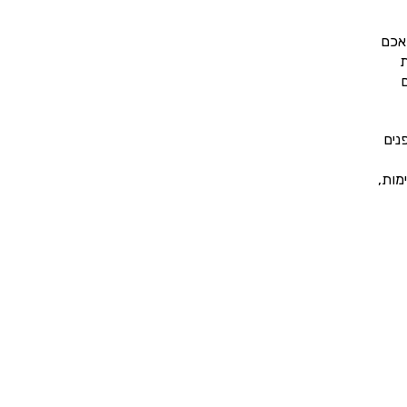
אכם
ת
מר שיש לכם 3 דרכים
נים
מות,