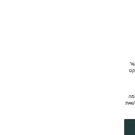
של
קט
מה
לשאת