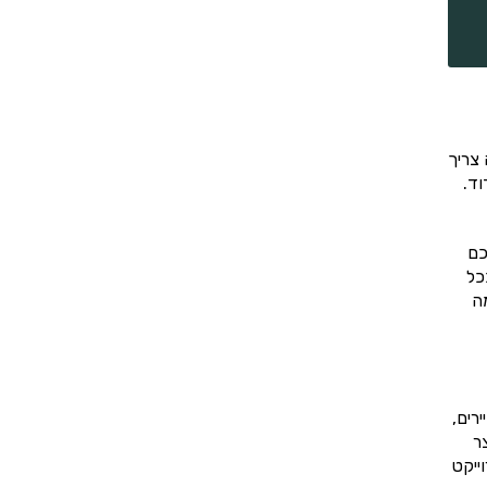
צריך
וד.
כם
כל
ה
רים,
ר
ייקט