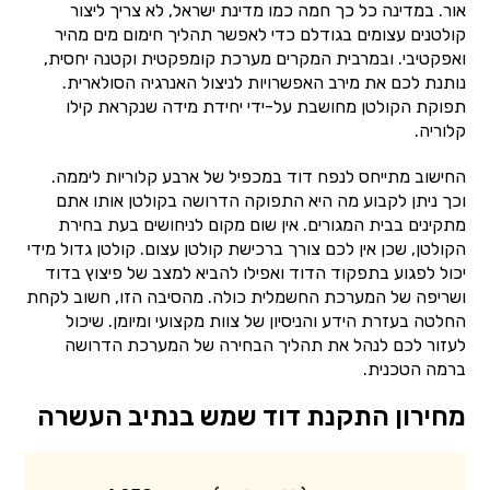
אור. במדינה כל כך חמה כמו מדינת ישראל, לא צריך ליצור
קולטנים עצומים בגודלם כדי לאפשר תהליך חימום מים מהיר
ואפקטיבי. ובמרבית המקרים מערכת קומפקטית וקטנה יחסית,
נותנת לכם את מירב האפשרויות לניצול האנרגיה הסולארית.
תפוקת הקולטן מחושבת על-ידי יחידת מידה שנקראת קילו
קלוריה.
החישוב מתייחס לנפח דוד במכפיל של ארבע קלוריות ליממה.
וכך ניתן לקבוע מה היא התפוקה הדרושה בקולטן אותו אתם
מתקינים בבית המגורים. אין שום מקום לניחושים בעת בחירת
הקולטן, שכן אין לכם צורך ברכישת קולטן עצום. קולטן גדול מידי
יכול לפגוע בתפקוד הדוד ואפילו להביא למצב של פיצוץ בדוד
ושריפה של המערכת החשמלית כולה. מהסיבה הזו, חשוב לקחת
החלטה בעזרת הידע והניסיון של צוות מקצועי ומיומן. שיכול
לעזור לכם לנהל את תהליך הבחירה של המערכת הדרושה
ברמה הטכנית.
מחירון התקנת דוד שמש בנתיב העשרה