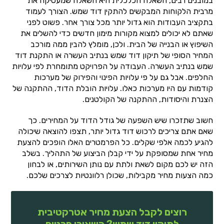
במובנים רבים, השאלה הכלכלית היא השאלה שמעסיקה את
מרבית הלקוחות המבקשים להתקין דוד שמש. הצורך לעמוד
בתקציב העבודות הוא גדול יותר מכל צורך אחר. פשוט לפני
שאתם לא יכולים למצוא מקורות מימון חדשים כדי להשלים את
השיפוץ או הבנייה של הבית. ולכן, מומלץ להבין ממה מורכב
המחיר הסופי של תיקון דוד שמש בנתיב העשרה או התקנת דוד
שמש בנתיב העשרה. העבודה על הפרויקט מתומחרת לפי עלויות
החלפים. אבל גם על פי עלויות הפינוי והפירוק של מערכות
קודמות עם היו מערכות כאלו. עלויות הובלת הדוד, ההתקנה של
הצנרת והיסודות, ההתקנה של הקולטנים.
חשוב שתזכרו שיש השפעה של גודל הדוד על המחירים. כך
שאם אתם צריכים לרכוש דוד גדול יותר, תצפו להוצאה שיכולה
להגיע לכמה אלפי שקלים. כל הפרמטרים האלו הופכים להצעת
מחיר אחת שמסופקת על ידי קבלן הביצוע של התהליך. בשלב
הזה יש לכם מקום לשאת ולתת עם נותן השירותים, או לבחון
כמה הצעות מחיר מקבילות, שכולן רלוונטיות לצרכים שלכם.
רוצים לקבל הצעת מחיר אטרקטיבית
לתיקון דוד שמש? השאירו פרטים