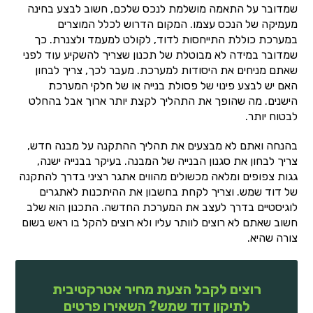
שמדובר על התאמה מושלמת לנכס שלכם, חשוב לבצע בחינה
מעמיקה של הנכס עצמו. המקום הדרוש לכלל המוצרים
במערכת כוללת התייחסות לדוד, לקולט למעמד ולצנרת. כך
שמדובר במידה לא מבוטלת של תכנון שצריך להשקיע עוד לפני
שאתם מניחים את היסודות למערכת. מעבר לכך, צריך לבחון
האם יש לבצע פינוי של פסולת בנייה או של חלקי המערכת
הישנים. מה שהופך את התהליך לקצת יותר ארוך אבל בהחלט
לבטוח יותר.
בהנחה ואתם לא מבצעים את תהליך ההתקנה על מבנה חדש,
צריך לבחון את סגנון הבנייה של המבנה. בעיקר בבנייה ישנה,
גגות צפופים ומלאה מכשולים מהווים אתגר רציני בדרך להתקנה
של דוד שמש. וצריך לקחת בחשבון את ההיתכנות לאתגרים
לוגיסטיים בדרך לעצב את המערכת החדשה. התכנון הוא שלב
חשוב שאתם לא רוצים לוותר עליו ולא רוצים להקל בו ראש בשום
צורה שהיא.
רוצים לקבל הצעת מחיר אטרקטיבית
לתיקון דוד שמש? השאירו פרטים