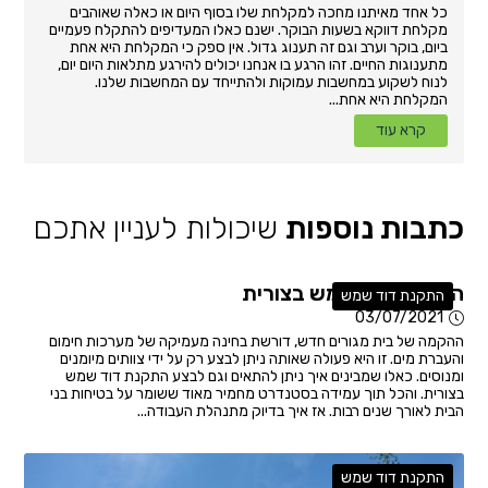
כל אחד מאיתנו מחכה למקלחת שלו בסוף היום או כאלה שאוהבים
מקלחת דווקא בשעות הבוקר. ישנם כאלו המעדיפים להתקלח פעמיים
ביום, בוקר וערב וגם זה תענוג גדול. אין ספק כי המקלחת היא אחת
מתענוגות החיים. זהו הרגע בו אנחנו יכולים להירגע מתלאות היום יום,
לנוח לשקוע במחשבות עמוקות ולהתייחד עם המחשבות שלנו.
המקלחת היא אחת...
קרא עוד
כתבות נוספות
שיכולות לעניין אתכם
התקנת דוד שמש בצורית
התקנת דוד שמש
03/07/2021
ההקמה של בית מגורים חדש, דורשת בחינה מעמיקה של מערכות חימום
והעברת מים. זו היא פעולה שאותה ניתן לבצע רק על ידי צוותים מיומנים
ומנוסים. כאלו שמבינים איך ניתן להתאים וגם לבצע התקנת דוד שמש
בצורית. והכל תוך עמידה בסטנדרט מחמיר מאוד ששומר על בטיחות בני
הבית לאורך שנים רבות. אז איך בדיוק מתנהלת העבודה...
התקנת דוד שמש