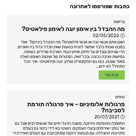
כתבות שפורסמו לאחרונה
בריאות
מה ההבדל בין אימון יוגה לאימון פילאטיס?
02/05/2022
האם אתם אנשי יוגה או אנשי פילאטיס? מה ההבדל ביניהם? אולי
במבט שטחי בלבד אפשר להניח בטעות שאין הבדל גדול ביו השניים.
הרי שניהם עובדים על חיזוק ואיזון הגוף, הארכת שרירים, נשימה,
גמישות ויציבה נכונה. ובכל זאת, המטרות של שיטות האימון האלה
מאוד שונות, כמו גם ההיסטוריה שלהן. יוגה ופילאטיס- איך הכל
התחיל? לא ידוע...
קרא עוד
טיפים
פרגולות אלומיניום – איך פרגולה תורמת
לסביבה?
20/07/2021
החשיבה והתפיסה הירוקה, משנה הרגלי חיים של אנשים רבים אבל גם
של נותני שירותים ובעלי העסקים. השינוי בא לידי ביטוי גם בעולם
פתרונות ההצללה. עם מגמות ירוקות שמתכתבת עם העולם האדריכלי