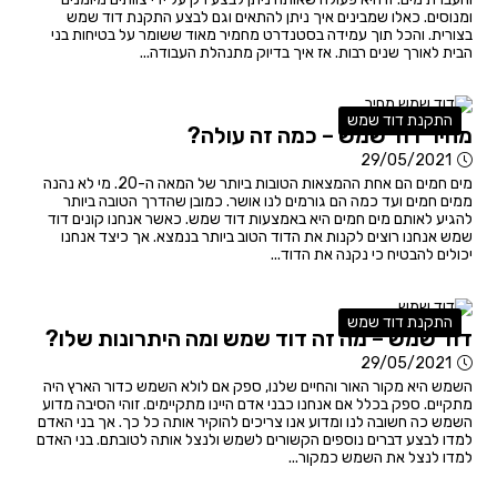
ומנוסים. כאלו שמבינים איך ניתן להתאים וגם לבצע התקנת דוד שמש
בצורית. והכל תוך עמידה בסטנדרט מחמיר מאוד ששומר על בטיחות בני
הבית לאורך שנים רבות. אז איך בדיוק מתנהלת העבודה...
התקנת דוד שמש
מחיר דוד שמש – כמה זה עולה?
29/05/2021
מים חמים הם אחת ההמצאות הטובות ביותר של המאה ה-20. מי לא נהנה
ממים חמים ועד כמה הם גורמים לנו אושר. כמובן שהדרך הטובה ביותר
להגיע לאותם מים חמים היא באמצעות דוד שמש. כאשר אנחנו קונים דוד
שמש אנחנו רוצים לקנות את הדוד הטוב ביותר בנמצא. אך כיצד אנחנו
יכולים להבטיח כי נקנה את הדוד...
התקנת דוד שמש
דוד שמש – מה זה דוד שמש ומה היתרונות שלו?
29/05/2021
השמש היא מקור האור והחיים שלנו, ספק אם לולא השמש כדור הארץ היה
מתקיים. ספק בכלל אם אנחנו כבני אדם היינו מתקיימים. זוהי הסיבה מדוע
השמש כה חשובה לנו ומדוע אנו צריכים להוקיר אותה כל כך. אך בני האדם
למדו לבצע דברים נוספים הקשורים לשמש ולנצל אותה לטובתם. בני האדם
למדו לנצל את השמש כמקור...