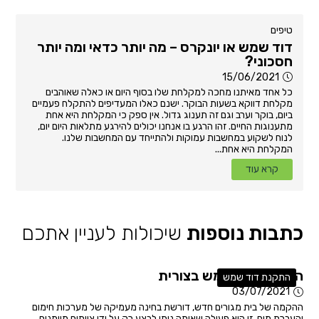
טיפים
דוד שמש או יונקרס – מה יותר כדאי ומה יותר
חסכוני?
15/06/2021
כל אחד מאיתנו מחכה למקלחת שלו בסוף היום או כאלה שאוהבים
מקלחת דווקא בשעות הבוקר. ישנם כאלו המעדיפים להתקלח פעמיים
ביום, בוקר וערב וגם זה תענוג גדול. אין ספק כי המקלחת היא אחת
מתענוגות החיים. זהו הרגע בו אנחנו יכולים להירגע מתלאות היום יום,
לנוח לשקוע במחשבות עמוקות ולהתייחד עם המחשבות שלנו.
המקלחת היא אחת...
קרא עוד
כתבות נוספות
שיכולות לעניין אתכם
התקנת דוד שמש בצורית
התקנת דוד שמש
03/07/2021
ההקמה של בית מגורים חדש, דורשת בחינה מעמיקה של מערכות חימום
והעברת מים. זו היא פעולה שאותה ניתן לבצע רק על ידי צוותים מיומנים