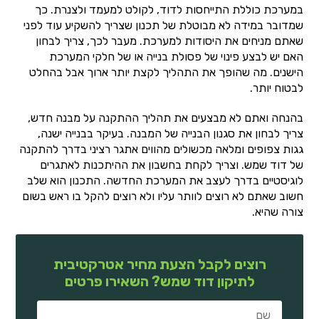
במערכת כוללת התייחסות לדוד, לקולט למעמד ולצנרת. כך
שמדובר במידה לא מבוטלת של תכנון שצריך להשקיע עוד לפני
שאתם מניחים את היסודות למערכת. מעבר לכך, צריך לבחון
האם יש לבצע פינוי של פסולת בנייה או של חלקי המערכת
הישנים. מה שהופך את התהליך לקצת יותר ארוך אבל בהחלט
לבטוח יותר.
בהנחה ואתם לא מבצעים את תהליך ההתקנה על מבנה חדש,
צריך לבחון את סגנון הבנייה של המבנה. בעיקר בבנייה ישנה,
גגות צפופים ומלאה מכשולים מהווים אתגר רציני בדרך להתקנה
של דוד שמש. וצריך לקחת בחשבון את ההיתכנות לאתגרים
לוגיסטיים בדרך לעצב את המערכת החדשה. התכנון הוא שלב
חשוב שאתם לא רוצים לוותר עליו ולא רוצים להקל בו ראש בשום
צורה שהיא.
רוצים לקבל הצעת מחיר אטרקטיבית
לתיקון דוד שמש? השאירו פרטים