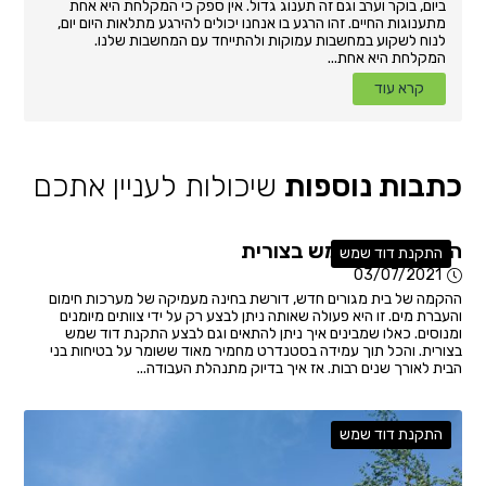
ביום, בוקר וערב וגם זה תענוג גדול. אין ספק כי המקלחת היא אחת
מתענוגות החיים. זהו הרגע בו אנחנו יכולים להירגע מתלאות היום יום,
לנוח לשקוע במחשבות עמוקות ולהתייחד עם המחשבות שלנו.
המקלחת היא אחת...
קרא עוד
כתבות נוספות
שיכולות לעניין אתכם
התקנת דוד שמש בצורית
התקנת דוד שמש
03/07/2021
ההקמה של בית מגורים חדש, דורשת בחינה מעמיקה של מערכות חימום
והעברת מים. זו היא פעולה שאותה ניתן לבצע רק על ידי צוותים מיומנים
ומנוסים. כאלו שמבינים איך ניתן להתאים וגם לבצע התקנת דוד שמש
בצורית. והכל תוך עמידה בסטנדרט מחמיר מאוד ששומר על בטיחות בני
הבית לאורך שנים רבות. אז איך בדיוק מתנהלת העבודה...
התקנת דוד שמש