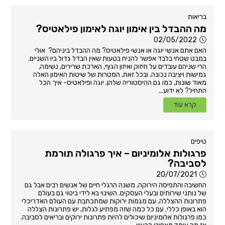
בריאות
מה ההבדל בין אימון יוגה לאימון פילאטיס?
02/05/2022
האם אתם אנשי יוגה או אנשי פילאטיס? מה ההבדל ביניהם? אולי
במבט שטחי בלבד אפשר להניח בטעות שאין הבדל גדול ביו השניים.
הרי שניהם עובדים על חיזוק ואיזון הגוף, הארכת שרירים, נשימה,
גמישות ויציבה נכונה. ובכל זאת, המטרות של שיטות האימון האלה
מאוד שונות, כמו גם ההיסטוריה שלהן. יוגה ופילאטיס- איך הכל
התחיל? לא ידוע...
קרא עוד
טיפים
פרגולות אלומיניום – איך פרגולה תורמת
לסביבה?
20/07/2021
החשיבה והתפיסה הירוקה, משנה הרגלי חיים של אנשים רבים אבל גם
של נותני שירותים ובעלי העסקים. השינוי בא לידי ביטוי גם בעולם
פתרונות ההצללה. עם מגמות ירוקות שמתכתבת עם העולם האדריכלי
הוא באופן כללי. עם כל כמה שזה מפתיע לגלות, יש פתרונות הצללה
כמו פרגולות אלומיניום שיכולים להיות פתרונות ירוקים ובריאים לסביבה.