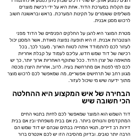
רוצים למנוע אותן. יש שתי דרכים שבהן ניתן למנוע או להתמודד
עם תקלות במערכת הדוד. אחת היא על ידי רכישת מוצרים
משלימים ששומרים על תקינות המערכת. בראש ובראשונה חשוב
לרכוש מסנן אבנית.
מטרת המוצר היא להגן על החלקים הפנימיים של הדוד מפני
הצטברות אבנית. זו היא תופעה נפוצה מאודת, אשר המסנן יכול
לעזור לכם להתמודד איתה לטווח הארוך. מעבר לכך, בכל
רכישה של דוד שמש חדש, עליכם לעמוד על קבלת אחריות
מתאימה של יצרן הדוד. ככל שתוקף האחריות ארוך יותר, כך יש
לכם למי לפנות אם מתרחשת בעיה. לרוב, אחריות היצרן מכסה
מגוון רחב של תרחישים אפשריים, מה שמאפשר לכם לרכוש מוצר
מתוך ידיעה שיש מי שיכול לעזור.
הבחירה של איש המקצוע היא ההחלטה
הכי חשובה שיש
דוד השמש הוא המוצר שמאפשר לכם לחיות בתנאי החיים
המתקדמים והנוחים ביותר. בין אם בבית משפחתי ובין אם בבית
דירות רב דיירים, תנאי המחייה בבתים שבהם יש דוד שמש הם
הרבה יותר טובים. ובדיוק מהסיבה הזו יש לכם אינטרס ברור