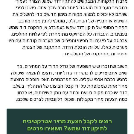
מרבית הלקוחות המבקשים להתקין דוד שמש. הצורך לעמוד
בתקציב העבודות הוא גדול יותר מכל צורך אחר. פשוט לפני
שאתם לא יכולים למצוא מקורות מימון חדשים כדי להשלים את
השיפוץ או הבנייה של הבית. ולכן, מומלץ להבין ממה מורכב
המחיר הסופי של תיקון דוד שמש בעמינדב או התקנת דוד שמש
בעמינדב. העבודה על הפרויקט מתומחרת לפי עלויות החלפים.
אבל גם על פי עלויות הפינוי והפירוק של מערכות קודמות עם היו
מערכות כאלו. עלויות הובלת הדוד, ההתקנה של הצנרת
והיסודות, ההתקנה של הקולטנים.
חשוב שתזכרו שיש השפעה של גודל הדוד על המחירים. כך
שאם אתם צריכים לרכוש דוד גדול יותר, תצפו להוצאה שיכולה
להגיע לכמה אלפי שקלים. כל הפרמטרים האלו הופכים להצעת
מחיר אחת שמסופקת על ידי קבלן הביצוע של התהליך. בשלב
הזה יש לכם מקום לשאת ולתת עם נותן השירותים, או לבחון
כמה הצעות מחיר מקבילות, שכולן רלוונטיות לצרכים שלכם.
רוצים לקבל הצעת מחיר אטרקטיבית
לתיקון דוד שמש? השאירו פרטים