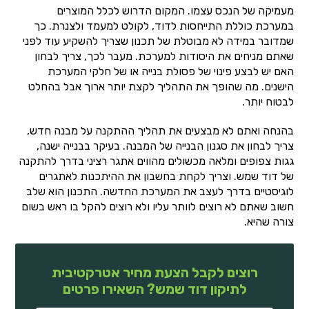
מעמיקה של הנכס עצמו. המקום הדרוש לכלל המוצרים
במערכת כוללת התייחסות לדוד, לקולט למעמד ולצנרת. כך
שמדובר במידה לא מבוטלת של תכנון שצריך להשקיע עוד לפני
שאתם מניחים את היסודות למערכת. מעבר לכך, צריך לבחון
האם יש לבצע פינוי של פסולת בנייה או של חלקי המערכת
הישנים. מה שהופך את התהליך לקצת יותר ארוך אבל בהחלט
לבטוח יותר.
בהנחה ואתם לא מבצעים את תהליך ההתקנה על מבנה חדש,
צריך לבחון את סגנון הבנייה של המבנה. בעיקר בבנייה ישנה,
גגות צפופים ומלאה מכשולים מהווים אתגר רציני בדרך להתקנה
של דוד שמש. וצריך לקחת בחשבון את ההיתכנות לאתגרים
לוגיסטיים בדרך לעצב את המערכת החדשה. התכנון הוא שלב
חשוב שאתם לא רוצים לוותר עליו ולא רוצים להקל בו ראש בשום
צורה שהיא.
רוצים לקבל הצעת מחיר אטרקטיבית
לתיקון דוד שמש? השאירו פרטים