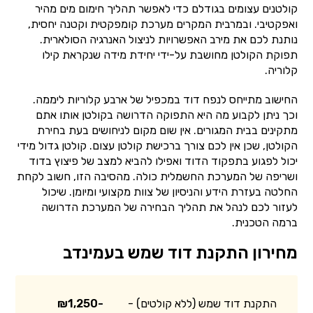
קולטנים עצומים בגודלם כדי לאפשר תהליך חימום מים מהיר
ואפקטיבי. ובמרבית המקרים מערכת קומפקטית וקטנה יחסית,
נותנת לכם את מירב האפשרויות לניצול האנרגיה הסולארית.
תפוקת הקולטן מחושבת על-ידי יחידת מידה שנקראת קילו
קלוריה.
החישוב מתייחס לנפח דוד במכפיל של ארבע קלוריות ליממה.
וכך ניתן לקבוע מה היא התפוקה הדרושה בקולטן אותו אתם
מתקינים בבית המגורים. אין שום מקום לניחושים בעת בחירת
הקולטן, שכן אין לכם צורך ברכישת קולטן עצום. קולטן גדול מידי
יכול לפגוע בתפקוד הדוד ואפילו להביא למצב של פיצוץ בדוד
ושריפה של המערכת החשמלית כולה. מהסיבה הזו, חשוב לקחת
החלטה בעזרת הידע והניסיון של צוות מקצועי ומיומן. שיכול
לעזור לכם לנהל את תהליך הבחירה של המערכת הדרושה
ברמה הטכנית.
מחירון התקנת דוד שמש בעמינדב
התקנת דוד שמש (ללא קולטים) -
₪1,250-