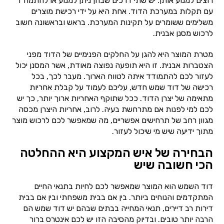
רוצים למנוע אותן. יש שתי דרכים שבהן ניתן למנוע או להתמודד
עם תקלות במערכת הדוד. אחת היא על ידי רכישת מוצרים
משלימים ששומרים על תקינות המערכת. בראש ובראשונה חשוב
לרכוש מסנן אבנית.
מטרת המוצר היא להגן על החלקים הפנימיים של הדוד מפני
הצטברות אבנית. זו היא תופעה נפוצה מאודת, אשר המסנן יכול
לעזור לכם להתמודד איתה לטווח הארוך. מעבר לכך, בכל
רכישה של דוד שמש חדש, עליכם לעמוד על קבלת אחריות
מתאימה של יצרן הדוד. ככל שתוקף האחריות ארוך יותר, כך יש
לכם למי לפנות אם מתרחשת בעיה. לרוב, אחריות היצרן מכסה
מגוון רחב של תרחישים אפשריים, מה שמאפשר לכם לרכוש מוצר
מתוך ידיעה שיש מי שיכול לעזור.
הבחירה של איש המקצוע היא ההחלטה
הכי חשובה שיש
דוד השמש הוא המוצר שמאפשר לכם לחיות בתנאי החיים
המתקדמים והנוחים ביותר. בין אם בבית משפחתי ובין אם בבית
דירות רב דיירים, תנאי המחייה בבתים שבהם יש דוד שמש הם
הרבה יותר טובים. ובדיוק מהסיבה הזו יש לכם אינטרס ברור