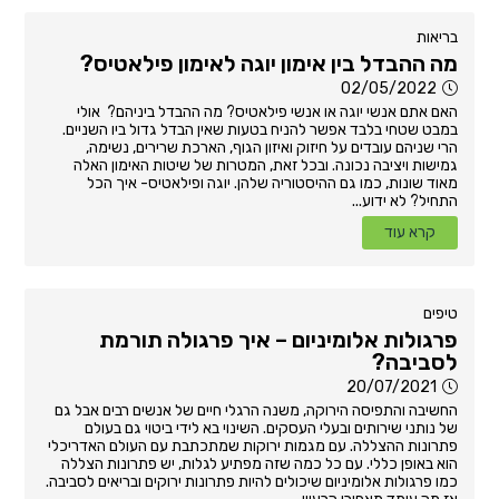
בריאות
מה ההבדל בין אימון יוגה לאימון פילאטיס?
02/05/2022
האם אתם אנשי יוגה או אנשי פילאטיס? מה ההבדל ביניהם? אולי
במבט שטחי בלבד אפשר להניח בטעות שאין הבדל גדול ביו השניים.
הרי שניהם עובדים על חיזוק ואיזון הגוף, הארכת שרירים, נשימה,
גמישות ויציבה נכונה. ובכל זאת, המטרות של שיטות האימון האלה
מאוד שונות, כמו גם ההיסטוריה שלהן. יוגה ופילאטיס- איך הכל
התחיל? לא ידוע...
קרא עוד
טיפים
פרגולות אלומיניום – איך פרגולה תורמת
לסביבה?
20/07/2021
החשיבה והתפיסה הירוקה, משנה הרגלי חיים של אנשים רבים אבל גם
של נותני שירותים ובעלי העסקים. השינוי בא לידי ביטוי גם בעולם
פתרונות ההצללה. עם מגמות ירוקות שמתכתבת עם העולם האדריכלי
הוא באופן כללי. עם כל כמה שזה מפתיע לגלות, יש פתרונות הצללה
כמו פרגולות אלומיניום שיכולים להיות פתרונות ירוקים ובריאים לסביבה.