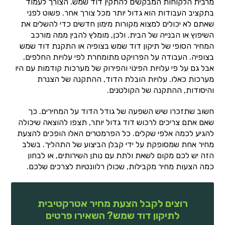
מרבית הלקוחות המבקשים להתקין דוד שמש. הצורך לעמוד
בתקציב העבודות הוא גדול יותר מכל צורך אחר. פשוט לפני
שאתם לא יכולים למצוא מקורות מימון חדשים כדי להשלים את
השיפוץ או הבנייה של הבית. ולכן, מומלץ להבין ממה מורכב
המחיר הסופי של תיקון דוד שמש בצופיה או התקנת דוד שמש
בצופיה. העבודה על הפרויקט מתומחרת לפי עלויות החלפים.
אבל גם על פי עלויות הפינוי והפירוק של מערכות קודמות עם היו
מערכות כאלו. עלויות הובלת הדוד, ההתקנה של הצנרת
והיסודות, ההתקנה של הקולטנים.
חשוב שתזכרו שיש השפעה של גודל הדוד על המחירים. כך
שאם אתם צריכים לרכוש דוד גדול יותר, תצפו להוצאה שיכולה
להגיע לכמה אלפי שקלים. כל הפרמטרים האלו הופכים להצעת
מחיר אחת שמסופקת על ידי קבלן הביצוע של התהליך. בשלב
הזה יש לכם מקום לשאת ולתת עם נותן השירותים, או לבחון
כמה הצעות מחיר מקבילות, שכולן רלוונטיות לצרכים שלכם.
רוצים לקבל הצעת מחיר אטרקטיבית
לתיקון דוד שמש? השאירו פרטים