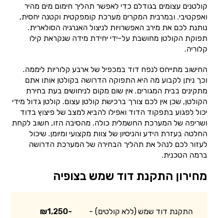
קולטנים עצומים בגודלם כדי לאפשר תהליך חימום מים מהיר
ואפקטיבי. ובמרבית המקרים מערכת קומפקטית וקטנה יחסית,
נותנת לכם את מירב האפשרויות לניצול האנרגיה הסולארית.
תפוקת הקולטן מחושבת על-ידי יחידת מידה שנקראת קילו
קלוריה.
החישוב מתייחס לנפח דוד במכפיל של ארבע קלוריות ליממה.
וכך ניתן לקבוע מה היא התפוקה הדרושה בקולטן אותו אתם
מתקינים בבית המגורים. אין שום מקום לניחושים בעת בחירת
הקולטן, שכן אין לכם צורך ברכישת קולטן עצום. קולטן גדול מידי
יכול לפגוע בתפקוד הדוד ואפילו להביא למצב של פיצוץ בדוד
ושריפה של המערכת החשמלית כולה. מהסיבה הזו, חשוב לקחת
החלטה בעזרת הידע והניסיון של צוות מקצועי ומיומן. שיכול
לעזור לכם לנהל את תהליך הבחירה של המערכת הדרושה
ברמה הטכנית.
מחירון התקנת דוד שמש בצופיה
התקנת דוד שמש (ללא קולטים) -
₪1,250-