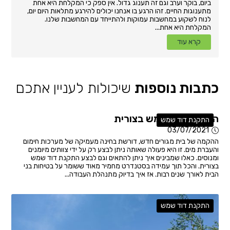
ביום, בוקר וערב וגם זה תענוג גדול. אין ספק כי המקלחת היא אחת
מתענוגות החיים. זהו הרגע בו אנחנו יכולים להירגע מתלאות היום יום,
לנוח לשקוע במחשבות עמוקות ולהתייחד עם המחשבות שלנו.
המקלחת היא אחת...
קרא עוד
כתבות נוספות
שיכולות לעניין אתכם
התקנת דוד שמש בצורית
התקנת דוד שמש
03/07/2021
ההקמה של בית מגורים חדש, דורשת בחינה מעמיקה של מערכות חימום
והעברת מים. זו היא פעולה שאותה ניתן לבצע רק על ידי צוותים מיומנים
ומנוסים. כאלו שמבינים איך ניתן להתאים וגם לבצע התקנת דוד שמש
בצורית. והכל תוך עמידה בסטנדרט מחמיר מאוד ששומר על בטיחות בני
הבית לאורך שנים רבות. אז איך בדיוק מתנהלת העבודה...
התקנת דוד שמש