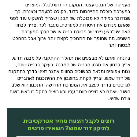
מעמיקה של הנכס עצמו. המקום הדרוש לכלל המוצרים
במערכת כוללת התייחסות לדוד, לקולט למעמד ולצנרת. כך
שמדובר במידה לא מבוטלת של תכנון שצריך להשקיע עוד לפני
שאתם מניחים את היסודות למערכת. מעבר לכך, צריך לבחון
האם יש לבצע פינוי של פסולת בנייה או של חלקי המערכת
הישנים. מה שהופך את התהליך לקצת יותר ארוך אבל בהחלט
לבטוח יותר.
בהנחה ואתם לא מבצעים את תהליך ההתקנה על מבנה חדש,
צריך לבחון את סגנון הבנייה של המבנה. בעיקר בבנייה ישנה,
גגות צפופים ומלאה מכשולים מהווים אתגר רציני בדרך להתקנה
של דוד שמש. וצריך לקחת בחשבון את ההיתכנות לאתגרים
לוגיסטיים בדרך לעצב את המערכת החדשה. התכנון הוא שלב
חשוב שאתם לא רוצים לוותר עליו ולא רוצים להקל בו ראש בשום
צורה שהיא.
רוצים לקבל הצעת מחיר אטרקטיבית
לתיקון דוד שמש? השאירו פרטים