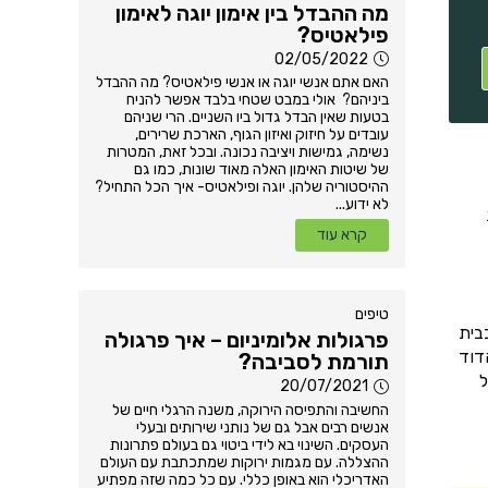
מה ההבדל בין אימון יוגה לאימון
פילאטיס?
02/05/2022
האם אתם אנשי יוגה או אנשי פילאטיס? מה ההבדל
ביניהם? אולי במבט שטחי בלבד אפשר להניח
בטעות שאין הבדל גדול ביו השניים. הרי שניהם
עובדים על חיזוק ואיזון הגוף, הארכת שרירים,
נשימה, גמישות ויציבה נכונה. ובכל זאת, המטרות
של שיטות האימון האלה מאוד שונות, כמו גם
ההיסטוריה שלהן. יוגה ופילאטיס- איך הכל התחיל?
לא ידוע...
קרא עוד
טיפים
בית
פרגולות אלומיניום – איך פרגולה
דוד
תורמת לסביבה?
ל
20/07/2021
החשיבה והתפיסה הירוקה, משנה הרגלי חיים של
אנשים רבים אבל גם של נותני שירותים ובעלי
העסקים. השינוי בא לידי ביטוי גם בעולם פתרונות
ההצללה. עם מגמות ירוקות שמתכתבת עם העולם
האדריכלי הוא באופן כללי. עם כל כמה שזה מפתיע