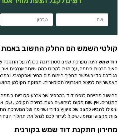
רוצים לקבל הצעת מחיר אטרק
קולטי השמש הם החלק החשוב באמת
דוד שמש
הינה מערכת שמבוססת רובה ככולה על התקנה של 
האור הרבות ביממה, על מנת לקלוט כמה שיותר אנרגיית אור. 
בגודלם כדי לאפשר תהליך חימום מים מהיר ואפקטיבי. ובמר
האפשרויות לניצול האנרגיה הסולארית. תפוקת הקולטן מחושב
החישוב מתייחס לנפח דוד במכפיל של ארבע קלוריות ליממה.
המגורים. אין שום מקום לניחושים בעת בחירת הקולטן, שכן אי
ואפילו להביא למצב של פיצוץ בדוד ושריפה של המערכת החש
צוות מקצועי ומיומן. שיכול לעזור לכם לנהל את תהליך הב
מחירון התקנת דוד שמש בקורנית