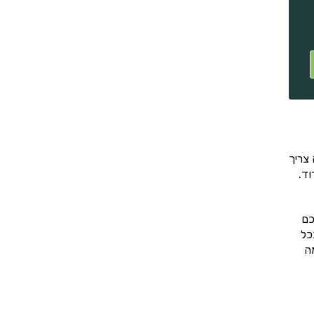
צריך
וד.
כם
כל
ה