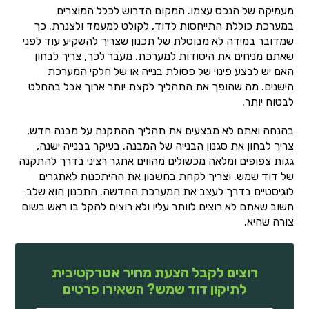
מעמיקה של הנכס עצמו. המקום הדרוש לכלל המוצרים
במערכת כוללת התייחסות לדוד, לקולט למעמד ולצנרת. כך
שמדובר במידה לא מבוטלת של תכנון שצריך להשקיע עוד לפני
שאתם מניחים את היסודות למערכת. מעבר לכך, צריך לבחון
האם יש לבצע פינוי של פסולת בנייה או של חלקי המערכת
הישנים. מה שהופך את התהליך לקצת יותר ארוך אבל בהחלט
לבטוח יותר.
בהנחה ואתם לא מבצעים את תהליך ההתקנה על מבנה חדש,
צריך לבחון את סגנון הבנייה של המבנה. בעיקר בבנייה ישנה,
גגות צפופים ומלאה מכשולים מהווים אתגר רציני בדרך להתקנה
של דוד שמש. וצריך לקחת בחשבון את ההיתכנות לאתגרים
לוגיסטיים בדרך לעצב את המערכת החדשה. התכנון הוא שלב
חשוב שאתם לא רוצים לוותר עליו ולא רוצים להקל בו ראש בשום
צורה שהיא.
רוצים לקבל הצעת מחיר אטרקטיבית
לתיקון דוד שמש? השאירו פרטים