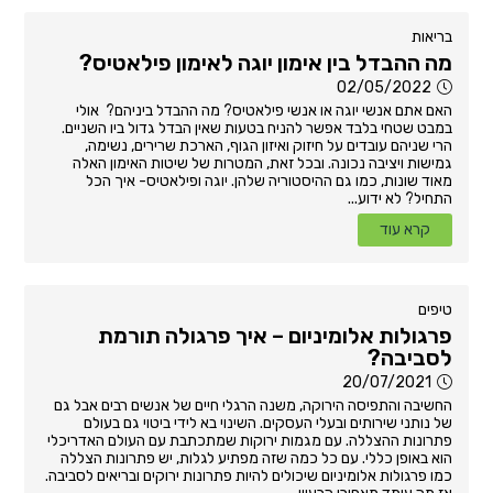
בריאות
מה ההבדל בין אימון יוגה לאימון פילאטיס?
02/05/2022
האם אתם אנשי יוגה או אנשי פילאטיס? מה ההבדל ביניהם? אולי
במבט שטחי בלבד אפשר להניח בטעות שאין הבדל גדול ביו השניים.
הרי שניהם עובדים על חיזוק ואיזון הגוף, הארכת שרירים, נשימה,
גמישות ויציבה נכונה. ובכל זאת, המטרות של שיטות האימון האלה
מאוד שונות, כמו גם ההיסטוריה שלהן. יוגה ופילאטיס- איך הכל
התחיל? לא ידוע...
קרא עוד
טיפים
פרגולות אלומיניום – איך פרגולה תורמת
לסביבה?
20/07/2021
החשיבה והתפיסה הירוקה, משנה הרגלי חיים של אנשים רבים אבל גם
של נותני שירותים ובעלי העסקים. השינוי בא לידי ביטוי גם בעולם
פתרונות ההצללה. עם מגמות ירוקות שמתכתבת עם העולם האדריכלי
הוא באופן כללי. עם כל כמה שזה מפתיע לגלות, יש פתרונות הצללה
כמו פרגולות אלומיניום שיכולים להיות פתרונות ירוקים ובריאים לסביבה.