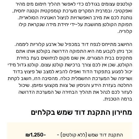
קולטנים עצומים בגודלם כדי לאפשר תהליך חימום מים מהיר
ואפקטיבי. ובמרבית המקרים מערכת קומפקטית וקטנה יחסית,
נותנת לכם את מירב האפשרויות לניצול האנרגיה הסולארית.
תפוקת הקולטן מחושבת על-ידי יחידת מידה שנקראת קילו
קלוריה.
החישוב מתייחס לנפח דוד במכפיל של ארבע קלוריות ליממה.
וכך ניתן לקבוע מה היא התפוקה הדרושה בקולטן אותו אתם
מתקינים בבית המגורים. אין שום מקום לניחושים בעת בחירת
הקולטן, שכן אין לכם צורך ברכישת קולטן עצום. קולטן גדול מידי
יכול לפגוע בתפקוד הדוד ואפילו להביא למצב של פיצוץ בדוד
ושריפה של המערכת החשמלית כולה. מהסיבה הזו, חשוב לקחת
החלטה בעזרת הידע והניסיון של צוות מקצועי ומיומן. שיכול
לעזור לכם לנהל את תהליך הבחירה של המערכת הדרושה
ברמה הטכנית.
מחירון התקנת דוד שמש בקלחים
התקנת דוד שמש (ללא קולטים) -
₪1,250-