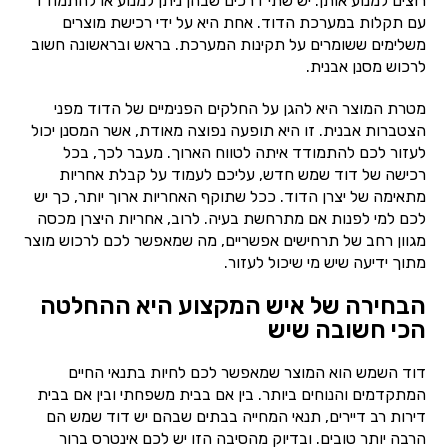
רוצים למנוע אותן. יש שתי דרכים שבהן ניתן למנוע או להתמודד
עם תקלות במערכת הדוד. אחת היא על ידי רכישת מוצרים
משלימים ששומרים על תקינות המערכת. בראש ובראשונה חשוב
לרכוש מסנן אבנית.
מטרת המוצר היא להגן על החלקים הפנימיים של הדוד מפני
הצטברות אבנית. זו היא תופעה נפוצה מאודת, אשר המסנן יכול
לעזור לכם להתמודד איתה לטווח הארוך. מעבר לכך, בכל
רכישה של דוד שמש חדש, עליכם לעמוד על קבלת אחריות
מתאימה של יצרן הדוד. ככל שתוקף האחריות ארוך יותר, כך יש
לכם למי לפנות אם מתרחשת בעיה. לרוב, אחריות היצרן מכסה
מגוון רחב של תרחישים אפשריים, מה שמאפשר לכם לרכוש מוצר
מתוך ידיעה שיש מי שיכול לעזור.
הבחירה של איש המקצוע היא ההחלטה
הכי חשובה שיש
דוד השמש הוא המוצר שמאפשר לכם לחיות בתנאי החיים
המתקדמים והנוחים ביותר. בין אם בבית משפחתי ובין אם בבית
דירות רב דיירים, תנאי המחייה בבתים שבהם יש דוד שמש הם
הרבה יותר טובים. ובדיוק מהסיבה הזו יש לכם אינטרס ברור