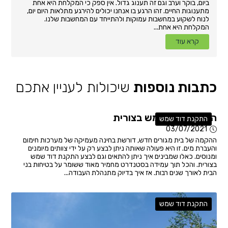
ביום, בוקר וערב וגם זה תענוג גדול. אין ספק כי המקלחת היא אחת
מתענוגות החיים. זהו הרגע בו אנחנו יכולים להירגע מתלאות היום יום,
לנוח לשקוע במחשבות עמוקות ולהתייחד עם המחשבות שלנו.
המקלחת היא אחת...
קרא עוד
כתבות נוספות
שיכולות לעניין אתכם
התקנת דוד שמש בצורית
התקנת דוד שמש
03/07/2021
ההקמה של בית מגורים חדש, דורשת בחינה מעמיקה של מערכות חימום
והעברת מים. זו היא פעולה שאותה ניתן לבצע רק על ידי צוותים מיומנים
ומנוסים. כאלו שמבינים איך ניתן להתאים וגם לבצע התקנת דוד שמש
בצורית. והכל תוך עמידה בסטנדרט מחמיר מאוד ששומר על בטיחות בני
הבית לאורך שנים רבות. אז איך בדיוק מתנהלת העבודה...
התקנת דוד שמש