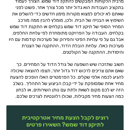
מרבית הלקוחות המבקשים להתקין דוד שמש. הצורך לעמוד
בתקציב העבודות הוא גדול יותר מכל צורך אחר. פשוט לפני
שאתם לא יכולים למצוא מקורות מימון חדשים כדי להשלים את
השיפוץ או הבנייה של הבית. ולכן, מומלץ להבין ממה מורכב
המחיר הסופי של תיקון דוד שמש בקלחים או התקנת דוד שמש
בקלחים. העבודה על הפרויקט מתומחרת לפי עלויות החלפים.
אבל גם על פי עלויות הפינוי והפירוק של מערכות קודמות עם היו
מערכות כאלו. עלויות הובלת הדוד, ההתקנה של הצנרת
והיסודות, ההתקנה של הקולטנים.
חשוב שתזכרו שיש השפעה של גודל הדוד על המחירים. כך
שאם אתם צריכים לרכוש דוד גדול יותר, תצפו להוצאה שיכולה
להגיע לכמה אלפי שקלים. כל הפרמטרים האלו הופכים להצעת
מחיר אחת שמסופקת על ידי קבלן הביצוע של התהליך. בשלב
הזה יש לכם מקום לשאת ולתת עם נותן השירותים, או לבחון
כמה הצעות מחיר מקבילות, שכולן רלוונטיות לצרכים שלכם.
רוצים לקבל הצעת מחיר אטרקטיבית
לתיקון דוד שמש? השאירו פרטים