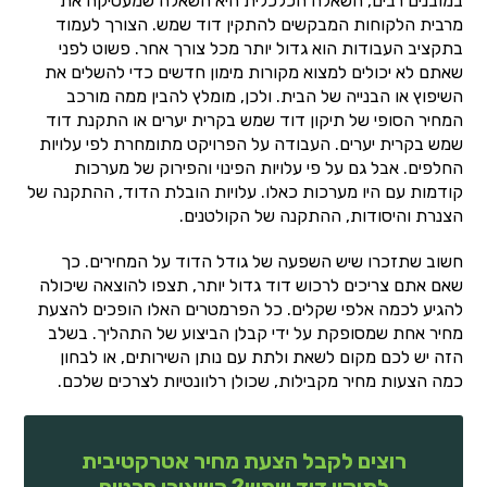
במובנים רבים, השאלה הכלכלית היא השאלה שמעסיקה את
מרבית הלקוחות המבקשים להתקין דוד שמש. הצורך לעמוד
בתקציב העבודות הוא גדול יותר מכל צורך אחר. פשוט לפני
שאתם לא יכולים למצוא מקורות מימון חדשים כדי להשלים את
השיפוץ או הבנייה של הבית. ולכן, מומלץ להבין ממה מורכב
המחיר הסופי של תיקון דוד שמש בקרית יערים או התקנת דוד
שמש בקרית יערים. העבודה על הפרויקט מתומחרת לפי עלויות
החלפים. אבל גם על פי עלויות הפינוי והפירוק של מערכות
קודמות עם היו מערכות כאלו. עלויות הובלת הדוד, ההתקנה של
הצנרת והיסודות, ההתקנה של הקולטנים.
חשוב שתזכרו שיש השפעה של גודל הדוד על המחירים. כך
שאם אתם צריכים לרכוש דוד גדול יותר, תצפו להוצאה שיכולה
להגיע לכמה אלפי שקלים. כל הפרמטרים האלו הופכים להצעת
מחיר אחת שמסופקת על ידי קבלן הביצוע של התהליך. בשלב
הזה יש לכם מקום לשאת ולתת עם נותן השירותים, או לבחון
כמה הצעות מחיר מקבילות, שכולן רלוונטיות לצרכים שלכם.
רוצים לקבל הצעת מחיר אטרקטיבית
לתיקון דוד שמש? השאירו פרטים