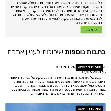
כל אחד מאיתנו מחכה למקלחת שלו בסוף היום או כאלה שאוהבים
מקלחת דווקא בשעות הבוקר. ישנם כאלו המעדיפים להתקלח פעמיים
ביום, בוקר וערב וגם זה תענוג גדול. אין ספק כי המקלחת היא אחת
מתענוגות החיים. זהו הרגע בו אנחנו יכולים להירגע מתלאות היום יום,
לנוח לשקוע במחשבות עמוקות ולהתייחד עם המחשבות שלנו.
המקלחת היא אחת...
קרא עוד
כתבות נוספות
שיכולות לעניין אתכם
התקנת דוד שמש בצורית
התקנת דוד שמש
03/07/2021
ההקמה של בית מגורים חדש, דורשת בחינה מעמיקה של מערכות חימום
והעברת מים. זו היא פעולה שאותה ניתן לבצע רק על ידי צוותים מיומנים
ומנוסים. כאלו שמבינים איך ניתן להתאים וגם לבצע התקנת דוד שמש
בצורית. והכל תוך עמידה בסטנדרט מחמיר מאוד ששומר על בטיחות בני
הבית לאורך שנים רבות. אז איך בדיוק מתנהלת העבודה...
התקנת דוד שמש