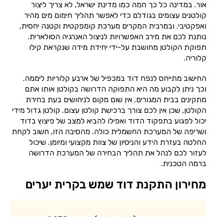
אור. במדינה כל כך חמה כמו מדינת ישראל, לא צריך ליצור
קולטנים עצומים בגודלם כדי לאפשר תהליך חימום מים מהיר
ואפקטיבי. ובמרבית המקרים מערכת קומפקטית וקטנה יחסית,
נותנת לכם את מירב האפשרויות לניצול האנרגיה הסולארית.
תפוקת הקולטן מחושבת על-ידי יחידת מידה שנקראת קילו
קלוריה.
החישוב מתייחס לנפח דוד במכפיל של ארבע קלוריות ליממה.
וכך ניתן לקבוע מה היא התפוקה הדרושה בקולטן אותו אתם
מתקינים בבית המגורים. אין שום מקום לניחושים בעת בחירת
הקולטן, שכן אין לכם צורך ברכישת קולטן עצום. קולטן גדול מידי
יכול לפגוע בתפקוד הדוד ואפילו להביא למצב של פיצוץ בדוד
ושריפה של המערכת החשמלית כולה. מהסיבה הזו, חשוב לקחת
החלטה בעזרת הידע והניסיון של צוות מקצועי ומיומן. שיכול
לעזור לכם לנהל את תהליך הבחירה של המערכת הדרושה
ברמה הטכנית.
מחירון התקנת דוד שמש בקרית יערים