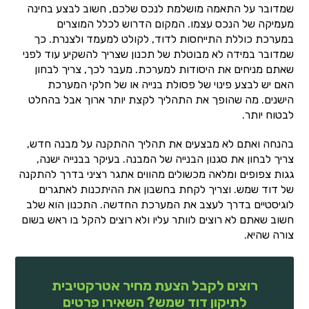
שמדובר על התאמה מושלמת לנכס שלכם, חשוב לבצע בחינה
מעמיקה של הנכס עצמו. המקום הדרוש לכלל המוצרים
במערכת כוללת התייחסות לדוד, לקולט למעמד ולצנרת. כך
שמדובר במידה לא מבוטלת של תכנון שצריך להשקיע עוד לפני
שאתם מניחים את היסודות למערכת. מעבר לכך, צריך לבחון
האם יש לבצע פינוי של פסולת בנייה או של חלקי המערכת
הישנים. מה שהופך את התהליך לקצת יותר ארוך אבל בהחלט
לבטוח יותר.
בהנחה ואתם לא מבצעים את תהליך ההתקנה על מבנה חדש,
צריך לבחון את סגנון הבנייה של המבנה. בעיקר בבנייה ישנה,
גגות צפופים ומלאה מכשולים מהווים אתגר רציני בדרך להתקנה
של דוד שמש. וצריך לקחת בחשבון את ההיתכנות לאתגרים
לוגיסטיים בדרך לעצב את המערכת החדשה. התכנון הוא שלב
חשוב שאתם לא רוצים לוותר עליו ולא רוצים להקל בו ראש בשום
צורה שהיא.
רוצים לקבל הצעת מחיר אטרקטיבית
לתיקון דוד שמש? השאירו פרטים