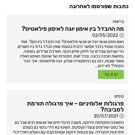
כתבות שפורסמו לאחרונה
בריאות
מה ההבדל בין אימון יוגה לאימון פילאטיס?
02/05/2022
האם אתם אנשי יוגה או אנשי פילאטיס? מה ההבדל ביניהם? אולי
במבט שטחי בלבד אפשר להניח בטעות שאין הבדל גדול ביו השניים.
הרי שניהם עובדים על חיזוק ואיזון הגוף, הארכת שרירים, נשימה,
גמישות ויציבה נכונה. ובכל זאת, המטרות של שיטות האימון האלה
מאוד שונות, כמו גם ההיסטוריה שלהן. יוגה ופילאטיס- איך הכל
התחיל? לא ידוע...
קרא עוד
טיפים
פרגולות אלומיניום – איך פרגולה תורמת
לסביבה?
20/07/2021
החשיבה והתפיסה הירוקה, משנה הרגלי חיים של אנשים רבים אבל גם
של נותני שירותים ובעלי העסקים. השינוי בא לידי ביטוי גם בעולם
פתרונות ההצללה. עם מגמות ירוקות שמתכתבת עם העולם האדריכלי