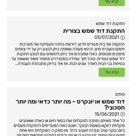
קרא עוד
התקנת דוד שמש
התקנת דוד שמש בצורית
03/07/2021
ההקמה של בית מגורים חדש, דורשת בחינה מעמיקה של מערכות
חימום והעברת מים. זו היא פעולה שאותה ניתן לבצע רק על ידי צוותים
מיומנים ומנוסים. כאלו שמבינים איך ניתן להתאים וגם לבצע התקנת
דוד שמש בצורית. והכל תוך עמידה בסטנדרט מחמיר מאוד ששומר על
בטיחות בני הבית לאורך שנים רבות. אז איך בדיוק מתנהלת העבודה...
קרא עוד
טיפים
דוד שמש או יונקרס – מה יותר כדאי ומה יותר
חסכוני?
15/06/2021
כל אחד מאיתנו מחכה למקלחת שלו בסוף היום או כאלה שאוהבים
מקלחת דווקא בשעות הבוקר. ישנם כאלו המעדיפים להתקלח פעמיים
ביום, בוקר וערב וגם זה תענוג גדול. אין ספק כי המקלחת היא אחת
מתענוגות החיים. זהו הרגע בו אנחנו יכולים להירגע מתלאות היום יום,