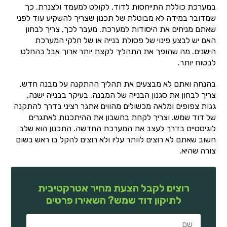
במערכת כוללת התייחסות לדוד, לקולט למעמד ולצנרת. כך
שמדובר במידה לא מבוטלת של תכנון שצריך להשקיע עוד לפני
שאתם מניחים את היסודות למערכת. מעבר לכך, צריך לבחון
האם יש לבצע פינוי של פסולת בנייה או של חלקי המערכת
הישנים. מה שהופך את התהליך לקצת יותר ארוך אבל בהחלט
לבטוח יותר.
בהנחה ואתם לא מבצעים את תהליך ההתקנה על מבנה חדש,
צריך לבחון את סגנון הבנייה של המבנה. בעיקר בבנייה ישנה,
גגות צפופים ומלאה מכשולים מהווים אתגר רציני בדרך להתקנה
של דוד שמש. וצריך לקחת בחשבון את ההיתכנות לאתגרים
לוגיסטיים בדרך לעצב את המערכת החדשה. התכנון הוא שלב
חשוב שאתם לא רוצים לוותר עליו ולא רוצים להקל בו ראש בשום
צורה שהיא.
רוצים לקבל הצעת מחיר אטרקטיבית
לתיקון דוד שמש? השאירו פרטים