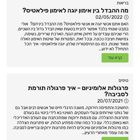
בריאות
מה ההבדל בין אימון יוגה לאימון פילאטיס?
02/05/2022
האם אתם אנשי יוגה או אנשי פילאטיס? מה ההבדל ביניהם? אולי
במבט שטחי בלבד אפשר להניח בטעות שאין הבדל גדול ביו השניים.
הרי שניהם עובדים על חיזוק ואיזון הגוף, הארכת שרירים, נשימה,
גמישות ויציבה נכונה. ובכל זאת, המטרות של שיטות האימון האלה
מאוד שונות, כמו גם ההיסטוריה שלהן. יוגה ופילאטיס- איך הכל
התחיל? לא ידוע...
קרא עוד
טיפים
פרגולות אלומיניום – איך פרגולה תורמת
לסביבה?
20/07/2021
החשיבה והתפיסה הירוקה, משנה הרגלי חיים של אנשים רבים אבל גם
של נותני שירותים ובעלי העסקים. השינוי בא לידי ביטוי גם בעולם
פתרונות ההצללה. עם מגמות ירוקות שמתכתבת עם העולם האדריכלי
הוא באופן כללי. עם כל כמה שזה מפתיע לגלות, יש פתרונות הצללה
כמו פרגולות אלומיניום שיכולים להיות פתרונות ירוקים ובריאים לסביבה.
אז מה עומד מאחורי הרעיון...