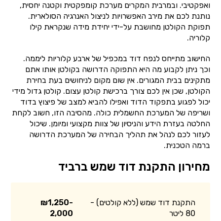
ואפקטיבי. ובמרבית המקרים מערכת קומפקטית וקטנה יחסית,
נותנת לכם את מירב האפשרויות לניצול האנרגיה הסולארית.
תפוקת הקולטן מחושבת על-ידי יחידת מידה שנקראת קילו
קלוריה.
החישוב מתייחס לנפח דוד במכפיל של ארבע קלוריות ליממה.
וכך ניתן לקבוע מה היא התפוקה הדרושה בקולטן אותו אתם
מתקינים בבית המגורים. אין שום מקום לניחושים בעת בחירת
הקולטן, שכן אין לכם צורך ברכישת קולטן עצום. קולטן גדול מידי
יכול לפגוע בתפקוד הדוד ואפילו להביא למצב של פיצוץ בדוד
ושריפה של המערכת החשמלית כולה. מהסיבה הזו, חשוב לקחת
החלטה בעזרת הידע והניסיון של צוות מקצועי ומיומן. שיכול
לעזור לכם לנהל את תהליך הבחירה של המערכת הדרושה
ברמה הטכנית.
מחירון התקנת דוד שמש ברביד
התקנת דוד שמש (ללא קולטים) -
₪1,250-
80 ליטר
2,000