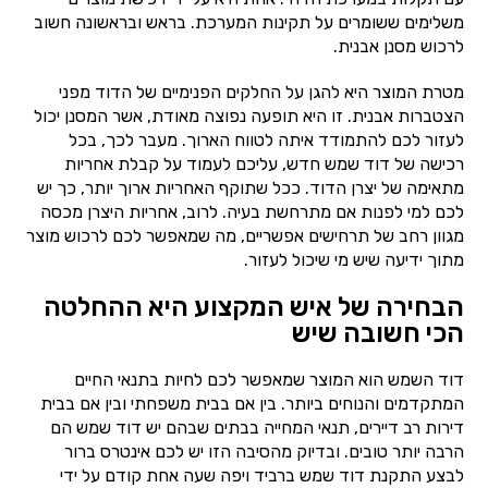
משלימים ששומרים על תקינות המערכת. בראש ובראשונה חשוב
לרכוש מסנן אבנית.
מטרת המוצר היא להגן על החלקים הפנימיים של הדוד מפני
הצטברות אבנית. זו היא תופעה נפוצה מאודת, אשר המסנן יכול
לעזור לכם להתמודד איתה לטווח הארוך. מעבר לכך, בכל
רכישה של דוד שמש חדש, עליכם לעמוד על קבלת אחריות
מתאימה של יצרן הדוד. ככל שתוקף האחריות ארוך יותר, כך יש
לכם למי לפנות אם מתרחשת בעיה. לרוב, אחריות היצרן מכסה
מגוון רחב של תרחישים אפשריים, מה שמאפשר לכם לרכוש מוצר
מתוך ידיעה שיש מי שיכול לעזור.
הבחירה של איש המקצוע היא ההחלטה
הכי חשובה שיש
דוד השמש הוא המוצר שמאפשר לכם לחיות בתנאי החיים
המתקדמים והנוחים ביותר. בין אם בבית משפחתי ובין אם בבית
דירות רב דיירים, תנאי המחייה בבתים שבהם יש דוד שמש הם
הרבה יותר טובים. ובדיוק מהסיבה הזו יש לכם אינטרס ברור
לבצע התקנת דוד שמש ברביד ויפה שעה אחת קודם על ידי