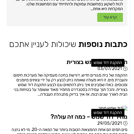
לנוח לשקוע במחשבות עמוקות ולהתייחד עם המחשבות שלנו.
המקלחת היא אחת...
קרא עוד
כתבות נוספות
שיכולות לעניין אתכם
התקנת דוד שמש בצורית
התקנת דוד שמש
03/07/2021
ההקמה של בית מגורים חדש, דורשת בחינה מעמיקה של מערכות חימום
והעברת מים. זו היא פעולה שאותה ניתן לבצע רק על ידי צוותים מיומנים
ומנוסים. כאלו שמבינים איך ניתן להתאים וגם לבצע התקנת דוד שמש
בצורית. והכל תוך עמידה בסטנדרט מחמיר מאוד ששומר על בטיחות בני
הבית לאורך שנים רבות. אז איך בדיוק מתנהלת העבודה...
התקנת דוד שמש
מחיר דוד שמש – כמה זה עולה?
29/05/2021
מים חמים הם אחת ההמצאות הטובות ביותר של המאה ה-20. מי לא נהנה