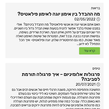
בריאות
מה ההבדל בין אימון יוגה לאימון פילאטיס?
02/05/2022
האם אתם אנשי יוגה או אנשי פילאטיס? מה ההבדל ביניהם? אולי
במבט שטחי בלבד אפשר להניח בטעות שאין הבדל גדול ביו השניים.
הרי שניהם עובדים על חיזוק ואיזון הגוף, הארכת שרירים, נשימה,
גמישות ויציבה נכונה. ובכל זאת, המטרות של שיטות האימון האלה
מאוד שונות, כמו גם ההיסטוריה שלהן. יוגה ופילאטיס- איך הכל
התחיל? לא ידוע...
קרא עוד
טיפים
פרגולות אלומיניום – איך פרגולה תורמת
לסביבה?
20/07/2021
החשיבה והתפיסה הירוקה, משנה הרגלי חיים של אנשים רבים אבל גם
של נותני שירותים ובעלי העסקים. השינוי בא לידי ביטוי גם בעולם
פתרונות ההצללה. עם מגמות ירוקות שמתכתבת עם העולם האדריכלי
הוא באופן כללי. עם כל כמה שזה מפתיע לגלות, יש פתרונות הצללה
כמו פרגולות אלומיניום שיכולים להיות פתרונות ירוקים ובריאים לסביבה.