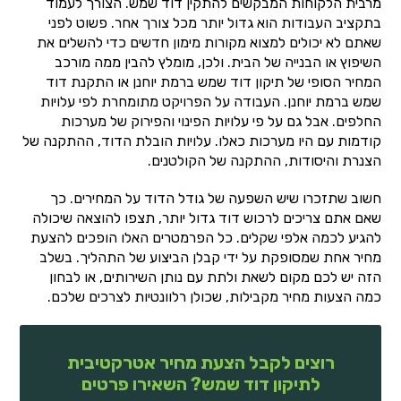
מרבית הלקוחות המבקשים להתקין דוד שמש. הצורך לעמוד
בתקציב העבודות הוא גדול יותר מכל צורך אחר. פשוט לפני
שאתם לא יכולים למצוא מקורות מימון חדשים כדי להשלים את
השיפוץ או הבנייה של הבית. ולכן, מומלץ להבין ממה מורכב
המחיר הסופי של תיקון דוד שמש ברמת יוחנן או התקנת דוד
שמש ברמת יוחנן. העבודה על הפרויקט מתומחרת לפי עלויות
החלפים. אבל גם על פי עלויות הפינוי והפירוק של מערכות
קודמות עם היו מערכות כאלו. עלויות הובלת הדוד, ההתקנה של
הצנרת והיסודות, ההתקנה של הקולטנים.
חשוב שתזכרו שיש השפעה של גודל הדוד על המחירים. כך
שאם אתם צריכים לרכוש דוד גדול יותר, תצפו להוצאה שיכולה
להגיע לכמה אלפי שקלים. כל הפרמטרים האלו הופכים להצעת
מחיר אחת שמסופקת על ידי קבלן הביצוע של התהליך. בשלב
הזה יש לכם מקום לשאת ולתת עם נותן השירותים, או לבחון
כמה הצעות מחיר מקבילות, שכולן רלוונטיות לצרכים שלכם.
רוצים לקבל הצעת מחיר אטרקטיבית
לתיקון דוד שמש? השאירו פרטים