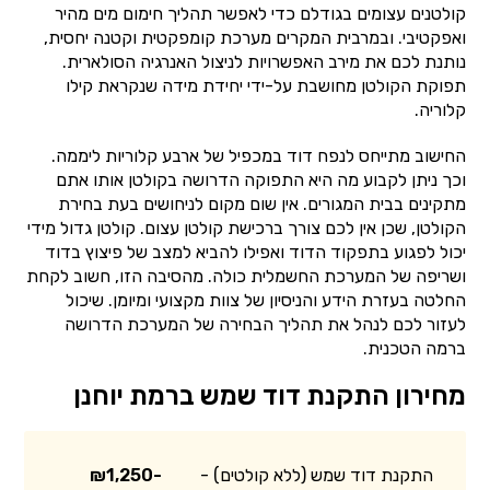
קולטנים עצומים בגודלם כדי לאפשר תהליך חימום מים מהיר
ואפקטיבי. ובמרבית המקרים מערכת קומפקטית וקטנה יחסית,
נותנת לכם את מירב האפשרויות לניצול האנרגיה הסולארית.
תפוקת הקולטן מחושבת על-ידי יחידת מידה שנקראת קילו
קלוריה.
החישוב מתייחס לנפח דוד במכפיל של ארבע קלוריות ליממה.
וכך ניתן לקבוע מה היא התפוקה הדרושה בקולטן אותו אתם
מתקינים בבית המגורים. אין שום מקום לניחושים בעת בחירת
הקולטן, שכן אין לכם צורך ברכישת קולטן עצום. קולטן גדול מידי
יכול לפגוע בתפקוד הדוד ואפילו להביא למצב של פיצוץ בדוד
ושריפה של המערכת החשמלית כולה. מהסיבה הזו, חשוב לקחת
החלטה בעזרת הידע והניסיון של צוות מקצועי ומיומן. שיכול
לעזור לכם לנהל את תהליך הבחירה של המערכת הדרושה
ברמה הטכנית.
מחירון התקנת דוד שמש ברמת יוחנן
התקנת דוד שמש (ללא קולטים) -
₪1,250-