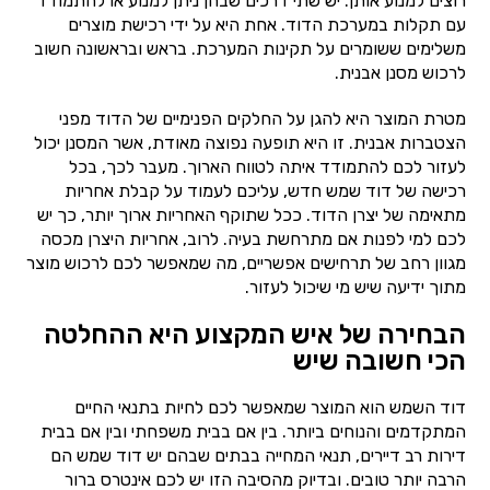
רוצים למנוע אותן. יש שתי דרכים שבהן ניתן למנוע או להתמודד
עם תקלות במערכת הדוד. אחת היא על ידי רכישת מוצרים
משלימים ששומרים על תקינות המערכת. בראש ובראשונה חשוב
לרכוש מסנן אבנית.
מטרת המוצר היא להגן על החלקים הפנימיים של הדוד מפני
הצטברות אבנית. זו היא תופעה נפוצה מאודת, אשר המסנן יכול
לעזור לכם להתמודד איתה לטווח הארוך. מעבר לכך, בכל
רכישה של דוד שמש חדש, עליכם לעמוד על קבלת אחריות
מתאימה של יצרן הדוד. ככל שתוקף האחריות ארוך יותר, כך יש
לכם למי לפנות אם מתרחשת בעיה. לרוב, אחריות היצרן מכסה
מגוון רחב של תרחישים אפשריים, מה שמאפשר לכם לרכוש מוצר
מתוך ידיעה שיש מי שיכול לעזור.
הבחירה של איש המקצוע היא ההחלטה
הכי חשובה שיש
דוד השמש הוא המוצר שמאפשר לכם לחיות בתנאי החיים
המתקדמים והנוחים ביותר. בין אם בבית משפחתי ובין אם בבית
דירות רב דיירים, תנאי המחייה בבתים שבהם יש דוד שמש הם
הרבה יותר טובים. ובדיוק מהסיבה הזו יש לכם אינטרס ברור