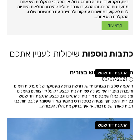
ביום, בוקר וערב וגם זה תענוג גדול. אין ספק כי המקלחת היא אחת
מתענוגות החיים. זהו הרגע בו אנחנו יכולים להירגע מתלאות היום יום,
לנוח לשקוע במחשבות עמוקות ולהתייחד עם המחשבות שלנו.
המקלחת היא אחת...
קרא עוד
כתבות נוספות
שיכולות לעניין אתכם
התקנת דוד שמש בצורית
התקנת דוד שמש
03/07/2021
ההקמה של בית מגורים חדש, דורשת בחינה מעמיקה של מערכות חימום
והעברת מים. זו היא פעולה שאותה ניתן לבצע רק על ידי צוותים מיומנים
ומנוסים. כאלו שמבינים איך ניתן להתאים וגם לבצע התקנת דוד שמש
בצורית. והכל תוך עמידה בסטנדרט מחמיר מאוד ששומר על בטיחות בני
הבית לאורך שנים רבות. אז איך בדיוק מתנהלת העבודה...
התקנת דוד שמש