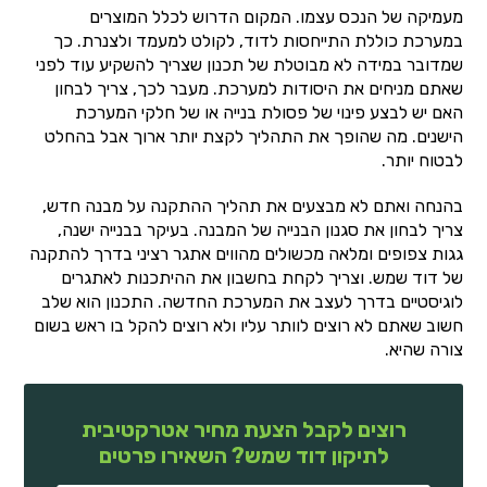
מעמיקה של הנכס עצמו. המקום הדרוש לכלל המוצרים
במערכת כוללת התייחסות לדוד, לקולט למעמד ולצנרת. כך
שמדובר במידה לא מבוטלת של תכנון שצריך להשקיע עוד לפני
שאתם מניחים את היסודות למערכת. מעבר לכך, צריך לבחון
האם יש לבצע פינוי של פסולת בנייה או של חלקי המערכת
הישנים. מה שהופך את התהליך לקצת יותר ארוך אבל בהחלט
לבטוח יותר.
בהנחה ואתם לא מבצעים את תהליך ההתקנה על מבנה חדש,
צריך לבחון את סגנון הבנייה של המבנה. בעיקר בבנייה ישנה,
גגות צפופים ומלאה מכשולים מהווים אתגר רציני בדרך להתקנה
של דוד שמש. וצריך לקחת בחשבון את ההיתכנות לאתגרים
לוגיסטיים בדרך לעצב את המערכת החדשה. התכנון הוא שלב
חשוב שאתם לא רוצים לוותר עליו ולא רוצים להקל בו ראש בשום
צורה שהיא.
רוצים לקבל הצעת מחיר אטרקטיבית
לתיקון דוד שמש? השאירו פרטים