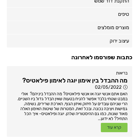
התקנת דוד שמש
טיפים
מוצרים מומלצים
עיצוב ירוק
כתבות שפורסמו לאחרונה
בריאות
מה ההבדל בין אימון יוגה לאימון פילאטיס?
02/05/2022
האם אתם אנשי יוגה או אנשי פילאטיס? מה ההבדל ביניהם? אולי
במבט שטחי בלבד אפשר להניח בטעות שאין הבדל גדול ביו השניים.
הרי שניהם עובדים על חיזוק ואיזון הגוף, הארכת שרירים, נשימה,
גמישות ויציבה נכונה. ובכל זאת, המטרות של שיטות האימון האלה
מאוד שונות, כמו גם ההיסטוריה שלהן. יוגה ופילאטיס- איך הכל
התחיל? לא ידוע...
קרא עוד