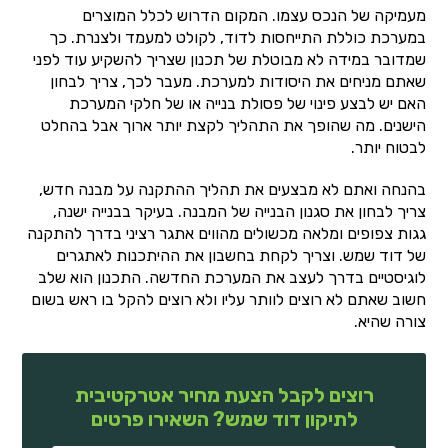
מעמיקה של הנכס עצמו. המקום הדרוש לכלל המוצרים
במערכת כוללת התייחסות לדוד, לקולט למעמד ולצנרת. כך
שמדובר במידה לא מבוטלת של תכנון שצריך להשקיע עוד לפני
שאתם מניחים את היסודות למערכת. מעבר לכך, צריך לבחון
האם יש לבצע פינוי של פסולת בנייה או של חלקי המערכת
הישנים. מה שהופך את התהליך לקצת יותר ארוך אבל בהחלט
לבטוח יותר.
בהנחה ואתם לא מבצעים את תהליך ההתקנה על מבנה חדש,
צריך לבחון את סגנון הבנייה של המבנה. בעיקר בבנייה ישנה,
גגות צפופים ומלאה מכשולים מהווים אתגר רציני בדרך להתקנה
של דוד שמש. וצריך לקחת בחשבון את ההיתכנות לאתגרים
לוגיסטיים בדרך לעצב את המערכת החדשה. התכנון הוא שלב
חשוב שאתם לא רוצים לוותר עליו ולא רוצים להקל בו ראש בשום
צורה שהיא.
רוצים לקבל הצעת מחיר אטרקטיבית
לתיקון דוד שמש? השאירו פרטים