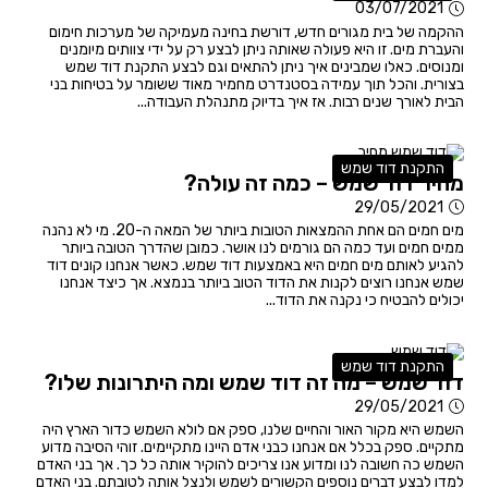
03/07/2021
ההקמה של בית מגורים חדש, דורשת בחינה מעמיקה של מערכות חימום
והעברת מים. זו היא פעולה שאותה ניתן לבצע רק על ידי צוותים מיומנים
ומנוסים. כאלו שמבינים איך ניתן להתאים וגם לבצע התקנת דוד שמש
בצורית. והכל תוך עמידה בסטנדרט מחמיר מאוד ששומר על בטיחות בני
הבית לאורך שנים רבות. אז איך בדיוק מתנהלת העבודה...
התקנת דוד שמש
מחיר דוד שמש – כמה זה עולה?
29/05/2021
מים חמים הם אחת ההמצאות הטובות ביותר של המאה ה-20. מי לא נהנה
ממים חמים ועד כמה הם גורמים לנו אושר. כמובן שהדרך הטובה ביותר
להגיע לאותם מים חמים היא באמצעות דוד שמש. כאשר אנחנו קונים דוד
שמש אנחנו רוצים לקנות את הדוד הטוב ביותר בנמצא. אך כיצד אנחנו
יכולים להבטיח כי נקנה את הדוד...
התקנת דוד שמש
דוד שמש – מה זה דוד שמש ומה היתרונות שלו?
29/05/2021
השמש היא מקור האור והחיים שלנו, ספק אם לולא השמש כדור הארץ היה
מתקיים. ספק בכלל אם אנחנו כבני אדם היינו מתקיימים. זוהי הסיבה מדוע
השמש כה חשובה לנו ומדוע אנו צריכים להוקיר אותה כל כך. אך בני האדם
למדו לבצע דברים נוספים הקשורים לשמש ולנצל אותה לטובתם. בני האדם