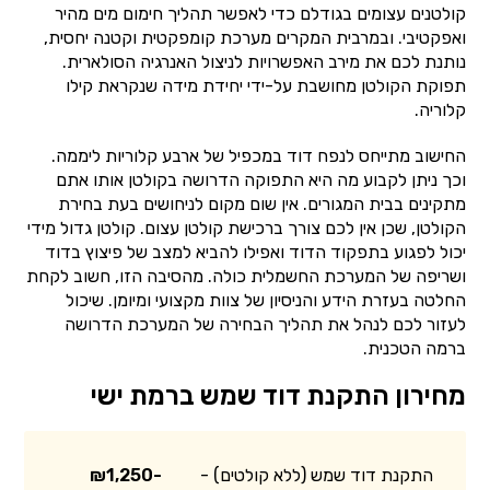
קולטנים עצומים בגודלם כדי לאפשר תהליך חימום מים מהיר
ואפקטיבי. ובמרבית המקרים מערכת קומפקטית וקטנה יחסית,
נותנת לכם את מירב האפשרויות לניצול האנרגיה הסולארית.
תפוקת הקולטן מחושבת על-ידי יחידת מידה שנקראת קילו
קלוריה.
החישוב מתייחס לנפח דוד במכפיל של ארבע קלוריות ליממה.
וכך ניתן לקבוע מה היא התפוקה הדרושה בקולטן אותו אתם
מתקינים בבית המגורים. אין שום מקום לניחושים בעת בחירת
הקולטן, שכן אין לכם צורך ברכישת קולטן עצום. קולטן גדול מידי
יכול לפגוע בתפקוד הדוד ואפילו להביא למצב של פיצוץ בדוד
ושריפה של המערכת החשמלית כולה. מהסיבה הזו, חשוב לקחת
החלטה בעזרת הידע והניסיון של צוות מקצועי ומיומן. שיכול
לעזור לכם לנהל את תהליך הבחירה של המערכת הדרושה
ברמה הטכנית.
מחירון התקנת דוד שמש ברמת ישי
התקנת דוד שמש (ללא קולטים) -
₪1,250-