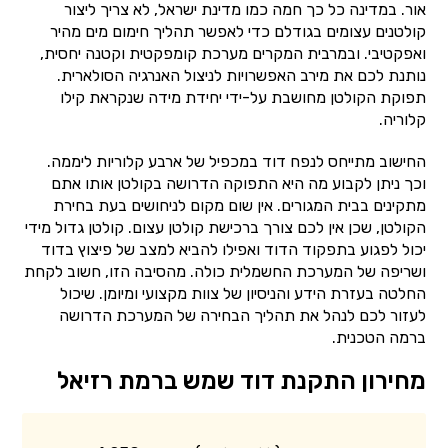
אור. במדינה כל כך חמה כמו מדינת ישראל, לא צריך ליצור
קולטנים עצומים בגודלם כדי לאפשר תהליך חימום מים מהיר
ואפקטיבי. ובמרבית המקרים מערכת קומפקטית וקטנה יחסית,
נותנת לכם את מירב האפשרויות לניצול האנרגיה הסולארית.
תפוקת הקולטן מחושבת על-ידי יחידת מידה שנקראת קילו
קלוריה.
החישוב מתייחס לנפח דוד במכפיל של ארבע קלוריות ליממה.
וכך ניתן לקבוע מה היא התפוקה הדרושה בקולטן אותו אתם
מתקינים בבית המגורים. אין שום מקום לניחושים בעת בחירת
הקולטן, שכן אין לכם צורך ברכישת קולטן עצום. קולטן גדול מידי
יכול לפגוע בתפקוד הדוד ואפילו להביא למצב של פיצוץ בדוד
ושריפה של המערכת החשמלית כולה. מהסיבה הזו, חשוב לקחת
החלטה בעזרת הידע והניסיון של צוות מקצועי ומיומן. שיכול
לעזור לכם לנהל את תהליך הבחירה של המערכת הדרושה
ברמה הטכנית.
מחירון התקנת דוד שמש ברמת רזיאל