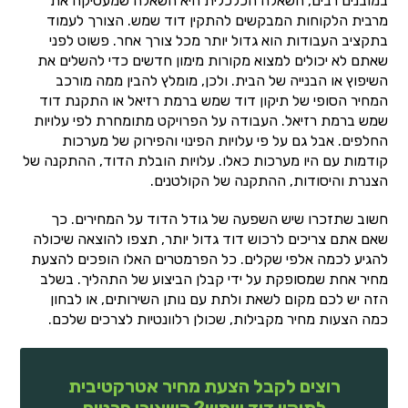
במובנים רבים, השאלה הכלכלית היא השאלה שמעסיקה את
מרבית הלקוחות המבקשים להתקין דוד שמש. הצורך לעמוד
בתקציב העבודות הוא גדול יותר מכל צורך אחר. פשוט לפני
שאתם לא יכולים למצוא מקורות מימון חדשים כדי להשלים את
השיפוץ או הבנייה של הבית. ולכן, מומלץ להבין ממה מורכב
המחיר הסופי של תיקון דוד שמש ברמת רזיאל או התקנת דוד
שמש ברמת רזיאל. העבודה על הפרויקט מתומחרת לפי עלויות
החלפים. אבל גם על פי עלויות הפינוי והפירוק של מערכות
קודמות עם היו מערכות כאלו. עלויות הובלת הדוד, ההתקנה של
הצנרת והיסודות, ההתקנה של הקולטנים.
חשוב שתזכרו שיש השפעה של גודל הדוד על המחירים. כך
שאם אתם צריכים לרכוש דוד גדול יותר, תצפו להוצאה שיכולה
להגיע לכמה אלפי שקלים. כל הפרמטרים האלו הופכים להצעת
מחיר אחת שמסופקת על ידי קבלן הביצוע של התהליך. בשלב
הזה יש לכם מקום לשאת ולתת עם נותן השירותים, או לבחון
כמה הצעות מחיר מקבילות, שכולן רלוונטיות לצרכים שלכם.
רוצים לקבל הצעת מחיר אטרקטיבית
לתיקון דוד שמש? השאירו פרטים