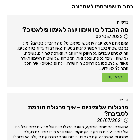
כתבות שפורסמו לאחרונה
בריאות
מה ההבדל בין אימון יוגה לאימון פילאטיס?
02/05/2022
האם אתם אנשי יוגה או אנשי פילאטיס? מה ההבדל ביניהם? אולי
במבט שטחי בלבד אפשר להניח בטעות שאין הבדל גדול ביו השניים.
הרי שניהם עובדים על חיזוק ואיזון הגוף, הארכת שרירים, נשימה,
גמישות ויציבה נכונה. ובכל זאת, המטרות של שיטות האימון האלה
מאוד שונות, כמו גם ההיסטוריה שלהן. יוגה ופילאטיס- איך הכל
התחיל? לא ידוע...
קרא עוד
טיפים
פרגולות אלומיניום – איך פרגולה תורמת
לסביבה?
20/07/2021
החשיבה והתפיסה הירוקה, משנה הרגלי חיים של אנשים רבים אבל גם
של נותני שירותים ובעלי העסקים. השינוי בא לידי ביטוי גם בעולם
פתרונות ההצללה. עם מגמות ירוקות שמתכתבת עם העולם האדריכלי