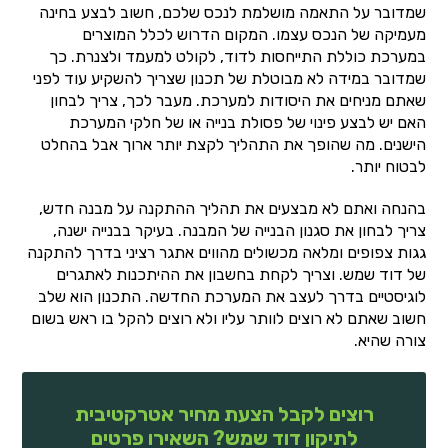
שמדובר על התאמה מושלמת לנכס שלכם, חשוב לבצע בחינה
מעמיקה של הנכס עצמו. המקום הדרוש לכלל המוצרים
במערכת כוללת התייחסות לדוד, לקולט למעמד ולצנרת. כך
שמדובר במידה לא מבוטלת של תכנון שצריך להשקיע עוד לפני
שאתם מניחים את היסודות למערכת. מעבר לכך, צריך לבחון
האם יש לבצע פינוי של פסולת בנייה או של חלקי המערכת
הישנים. מה שהופך את התהליך לקצת יותר ארוך אבל בהחלט
לבטוח יותר.
בהנחה ואתם לא מבצעים את תהליך ההתקנה על מבנה חדש,
צריך לבחון את סגנון הבנייה של המבנה. בעיקר בבנייה ישנה,
גגות צפופים ומלאה מכשולים מהווים אתגר רציני בדרך להתקנה
של דוד שמש. וצריך לקחת בחשבון את ההיתכנות לאתגרים
לוגיסטיים בדרך לעצב את המערכת החדשה. התכנון הוא שלב
חשוב שאתם לא רוצים לוותר עליו ולא רוצים להקל בו ראש בשום
צורה שהיא.
רוצים לקבל הצעת מחיר אטרקטיבית
לתיקון דוד שמש? השאירו פרטים