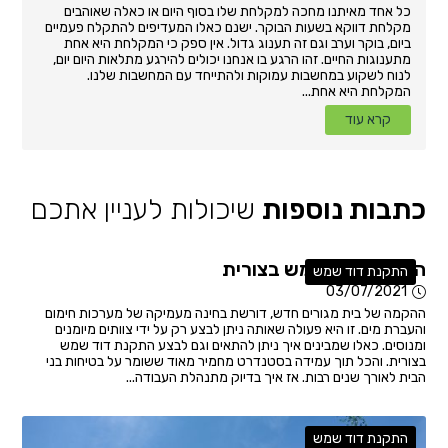
כל אחד מאיתנו מחכה למקלחת שלו בסוף היום או כאלה שאוהבים
מקלחת דווקא בשעות הבוקר. ישנם כאלו המעדיפים להתקלח פעמיים
ביום, בוקר וערב וגם זה תענוג גדול. אין ספק כי המקלחת היא אחת
מתענוגות החיים. זהו הרגע בו אנחנו יכולים להירגע מתלאות היום יום,
לנוח לשקוע במחשבות עמוקות ולהתייחד עם המחשבות שלנו.
המקלחת היא אחת...
קרא עוד
כתבות נוספות
שיכולות לעניין אתכם
התקנת דוד שמש בצורית
התקנת דוד שמש
03/07/2021
ההקמה של בית מגורים חדש, דורשת בחינה מעמיקה של מערכות חימום
והעברת מים. זו היא פעולה שאותה ניתן לבצע רק על ידי צוותים מיומנים
ומנוסים. כאלו שמבינים איך ניתן להתאים וגם לבצע התקנת דוד שמש
בצורית. והכל תוך עמידה בסטנדרט מחמיר מאוד ששומר על בטיחות בני
הבית לאורך שנים רבות. אז איך בדיוק מתנהלת העבודה...
התקנת דוד שמש