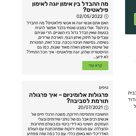
מה ההבדל בין אימון יוגה לאימון
פילאטיס?
02/05/2022
האם אתם אנשי יוגה או אנשי פילאטיס? מה ההבדל
ביניהם? אולי במבט שטחי בלבד אפשר להניח
בטעות שאין הבדל גדול ביו השניים. הרי שניהם
עובדים על חיזוק ואיזון הגוף, הארכת שרירים,
נשימה, גמישות ויציבה נכונה. ובכל זאת, המטרות
של שיטות האימון האלה מאוד שונות, כמו גם
ההיסטוריה שלהן. יוגה ופילאטיס- איך הכל התחיל?
לא ידוע...
קרא עוד
טיפים
בית
פרגולות אלומיניום – איך פרגולה
דוד
תורמת לסביבה?
ל
20/07/2021
החשיבה והתפיסה הירוקה, משנה הרגלי חיים של
אנשים רבים אבל גם של נותני שירותים ובעלי
העסקים. השינוי בא לידי ביטוי גם בעולם פתרונות
ההצללה. עם מגמות ירוקות שמתכתבת עם העולם
האדריכלי הוא באופן כללי. עם כל כמה שזה מפתיע