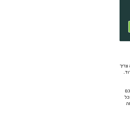
צריך
וד.
כם
כל
ה