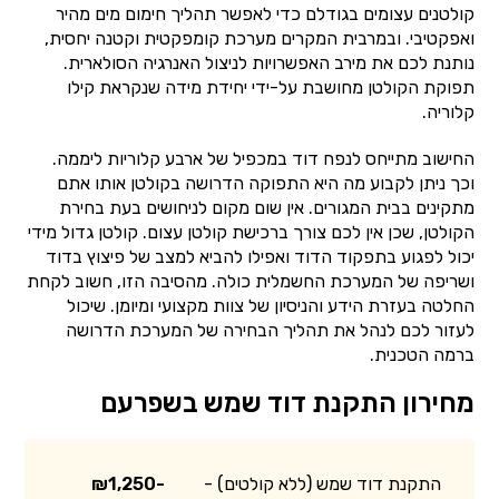
קולטנים עצומים בגודלם כדי לאפשר תהליך חימום מים מהיר
ואפקטיבי. ובמרבית המקרים מערכת קומפקטית וקטנה יחסית,
נותנת לכם את מירב האפשרויות לניצול האנרגיה הסולארית.
תפוקת הקולטן מחושבת על-ידי יחידת מידה שנקראת קילו
קלוריה.
החישוב מתייחס לנפח דוד במכפיל של ארבע קלוריות ליממה.
וכך ניתן לקבוע מה היא התפוקה הדרושה בקולטן אותו אתם
מתקינים בבית המגורים. אין שום מקום לניחושים בעת בחירת
הקולטן, שכן אין לכם צורך ברכישת קולטן עצום. קולטן גדול מידי
יכול לפגוע בתפקוד הדוד ואפילו להביא למצב של פיצוץ בדוד
ושריפה של המערכת החשמלית כולה. מהסיבה הזו, חשוב לקחת
החלטה בעזרת הידע והניסיון של צוות מקצועי ומיומן. שיכול
לעזור לכם לנהל את תהליך הבחירה של המערכת הדרושה
ברמה הטכנית.
מחירון התקנת דוד שמש בשפרעם
התקנת דוד שמש (ללא קולטים) -
₪1,250-