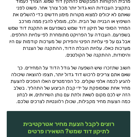
מרבית הלקוחות המבקשים להתקין דוד שמש. הצורך לעמוד
בתקציב העבודות הוא גדול יותר מכל צורך אחר. פשוט לפני
שאתם לא יכולים למצוא מקורות מימון חדשים כדי להשלים את
השיפוץ או הבנייה של הבית. ולכן, מומלץ להבין ממה מורכב
המחיר הסופי של תיקון דוד שמש בשפרעם או התקנת דוד שמש
בשפרעם. העבודה על הפרויקט מתומחרת לפי עלויות החלפים.
אבל גם על פי עלויות הפינוי והפירוק של מערכות קודמות עם היו
מערכות כאלו. עלויות הובלת הדוד, ההתקנה של הצנרת
והיסודות, ההתקנה של הקולטנים.
חשוב שתזכרו שיש השפעה של גודל הדוד על המחירים. כך
שאם אתם צריכים לרכוש דוד גדול יותר, תצפו להוצאה שיכולה
להגיע לכמה אלפי שקלים. כל הפרמטרים האלו הופכים להצעת
מחיר אחת שמסופקת על ידי קבלן הביצוע של התהליך. בשלב
הזה יש לכם מקום לשאת ולתת עם נותן השירותים, או לבחון
כמה הצעות מחיר מקבילות, שכולן רלוונטיות לצרכים שלכם.
רוצים לקבל הצעת מחיר אטרקטיבית
לתיקון דוד שמש? השאירו פרטים