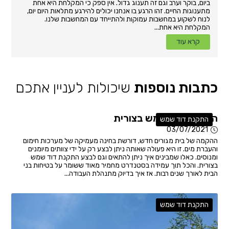
ביום, בוקר וערב וגם זה תענוג גדול. אין ספק כי המקלחת היא אחת
מתענוגות החיים. זהו הרגע בו אנחנו יכולים להירגע מתלאות היום יום,
לנוח לשקוע במחשבות עמוקות ולהתייחד עם המחשבות שלנו.
המקלחת היא אחת...
קרא עוד
כתבות נוספות
שיכולות לעניין אתכם
התקנת דוד שמש בצורית
התקנת דוד שמש
03/07/2021
ההקמה של בית מגורים חדש, דורשת בחינה מעמיקה של מערכות חימום
והעברת מים. זו היא פעולה שאותה ניתן לבצע רק על ידי צוותים מיומנים
ומנוסים. כאלו שמבינים איך ניתן להתאים וגם לבצע התקנת דוד שמש
בצורית. והכל תוך עמידה בסטנדרט מחמיר מאוד ששומר על בטיחות בני
הבית לאורך שנים רבות. אז איך בדיוק מתנהלת העבודה...
התקנת דוד שמש