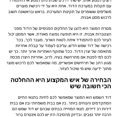
רוצים למנוע אותן. יש שתי דרכים שבהן ניתן למנוע או להתמודד
עם תקלות במערכת הדוד. אחת היא על ידי רכישת מוצרים
משלימים ששומרים על תקינות המערכת. בראש ובראשונה חשוב
לרכוש מסנן אבנית.
מטרת המוצר היא להגן על החלקים הפנימיים של הדוד מפני
הצטברות אבנית. זו היא תופעה נפוצה מאודת, אשר המסנן יכול
לעזור לכם להתמודד איתה לטווח הארוך. מעבר לכך, בכל
רכישה של דוד שמש חדש, עליכם לעמוד על קבלת אחריות
מתאימה של יצרן הדוד. ככל שתוקף האחריות ארוך יותר, כך יש
לכם למי לפנות אם מתרחשת בעיה. לרוב, אחריות היצרן מכסה
מגוון רחב של תרחישים אפשריים, מה שמאפשר לכם לרכוש מוצר
מתוך ידיעה שיש מי שיכול לעזור.
הבחירה של איש המקצוע היא ההחלטה
הכי חשובה שיש
דוד השמש הוא המוצר שמאפשר לכם לחיות בתנאי החיים
המתקדמים והנוחים ביותר. בין אם בבית משפחתי ובין אם בבית
דירות רב דיירים, תנאי המחייה בבתים שבהם יש דוד שמש הם
הרבה יותר טובים. ובדיוק מהסיבה הזו יש לכם אינטרס ברור