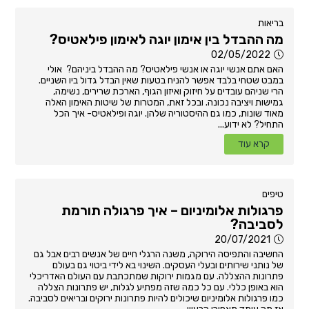
בריאות
מה ההבדל בין אימון יוגה לאימון פילאטיס?
02/05/2022
האם אתם אנשי יוגה או אנשי פילאטיס? מה ההבדל ביניהם? אולי
במבט שטחי בלבד אפשר להניח בטעות שאין הבדל גדול ביו השניים.
הרי שניהם עובדים על חיזוק ואיזון הגוף, הארכת שרירים, נשימה,
גמישות ויציבה נכונה. ובכל זאת, המטרות של שיטות האימון האלה
מאוד שונות, כמו גם ההיסטוריה שלהן. יוגה ופילאטיס- איך הכל
התחיל? לא ידוע...
קרא עוד
טיפים
פרגולות אלומיניום – איך פרגולה תורמת
לסביבה?
20/07/2021
החשיבה והתפיסה הירוקה, משנה הרגלי חיים של אנשים רבים אבל גם
של נותני שירותים ובעלי העסקים. השינוי בא לידי ביטוי גם בעולם
פתרונות ההצללה. עם מגמות ירוקות שמתכתבת עם העולם האדריכלי
הוא באופן כללי. עם כל כמה שזה מפתיע לגלות, יש פתרונות הצללה
כמו פרגולות אלומיניום שיכולים להיות פתרונות ירוקים ובריאים לסביבה.