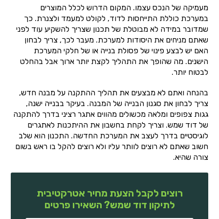
מעמיקה של הנכס עצמו. המקום הדרוש לכלל המוצרים
במערכת כוללת התייחסות לדוד, לקולט למעמד ולצנרת. כך
שמדובר במידה לא מבוטלת של תכנון שצריך להשקיע עוד לפני
שאתם מניחים את היסודות למערכת. מעבר לכך, צריך לבחון
האם יש לבצע פינוי של פסולת בנייה או של חלקי המערכת
הישנים. מה שהופך את התהליך לקצת יותר ארוך אבל בהחלט
לבטוח יותר.
בהנחה ואתם לא מבצעים את תהליך ההתקנה על מבנה חדש,
צריך לבחון את סגנון הבנייה של המבנה. בעיקר בבנייה ישנה,
גגות צפופים ומלאה מכשולים מהווים אתגר רציני בדרך להתקנה
של דוד שמש. וצריך לקחת בחשבון את ההיתכנות לאתגרים
לוגיסטיים בדרך לעצב את המערכת החדשה. התכנון הוא שלב
חשוב שאתם לא רוצים לוותר עליו ולא רוצים להקל בו ראש בשום
צורה שהיא.
רוצים לקבל הצעת מחיר אטרקטיבית
לתיקון דוד שמש? השאירו פרטים