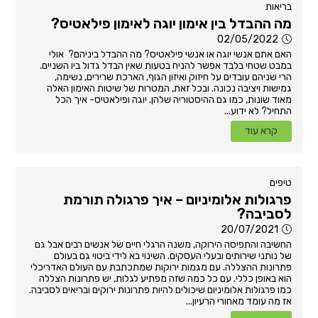
בריאות
מה ההבדל בין אימון יוגה לאימון פילאטיס?
02/05/2022
האם אתם אנשי יוגה או אנשי פילאטיס? מה ההבדל ביניהם? אולי
במבט שטחי בלבד אפשר להניח בטעות שאין הבדל גדול ביו השניים.
הרי שניהם עובדים על חיזוק ואיזון הגוף, הארכת שרירים, נשימה,
גמישות ויציבה נכונה. ובכל זאת, המטרות של שיטות האימון האלה
מאוד שונות, כמו גם ההיסטוריה שלהן. יוגה ופילאטיס- איך הכל
התחיל? לא ידוע...
קרא עוד
טיפים
פרגולות אלומיניום – איך פרגולה תורמת
לסביבה?
20/07/2021
החשיבה והתפיסה הירוקה, משנה הרגלי חיים של אנשים רבים אבל גם
של נותני שירותים ובעלי העסקים. השינוי בא לידי ביטוי גם בעולם
פתרונות ההצללה. עם מגמות ירוקות שמתכתבת עם העולם האדריכלי
הוא באופן כללי. עם כל כמה שזה מפתיע לגלות, יש פתרונות הצללה
כמו פרגולות אלומיניום שיכולים להיות פתרונות ירוקים ובריאים לסביבה.
אז מה עומד מאחורי הרעיון...