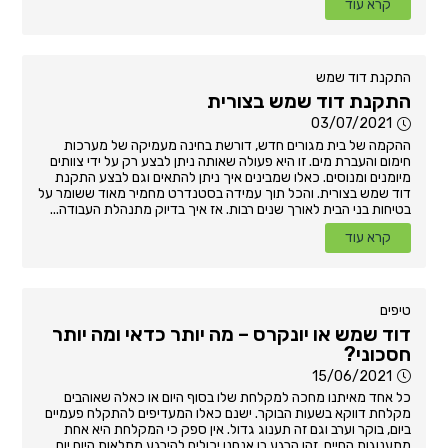
קרא עוד
התקנת דוד שמש
התקנת דוד שמש בצורית
03/07/2021
ההקמה של בית מגורים חדש, דורשת בחינה מעמיקה של מערכות
חימום והעברת מים. זו היא פעולה שאותה ניתן לבצע רק על ידי צוותים
מיומנים ומנוסים. כאלו שמבינים איך ניתן להתאים וגם לבצע התקנת
דוד שמש בצורית. והכל תוך עמידה בסטנדרט מחמיר מאוד ששומר על
בטיחות בני הבית לאורך שנים רבות. אז איך בדיוק מתנהלת העבודה...
קרא עוד
טיפים
דוד שמש או יונקרס – מה יותר כדאי ומה יותר
חסכוני?
15/06/2021
כל אחד מאיתנו מחכה למקלחת שלו בסוף היום או כאלה שאוהבים
מקלחת דווקא בשעות הבוקר. ישנם כאלו המעדיפים להתקלח פעמיים
ביום, בוקר וערב וגם זה תענוג גדול. אין ספק כי המקלחת היא אחת
מתענוגות החיים. זהו הרגע בו אנחנו יכולים להירגע מתלאות היום יום,