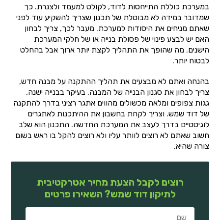
במערכת כוללת התייחסות לדוד, לקולט למעמד ולצנרת. כך
שמדובר במידה לא מבוטלת של תכנון שצריך להשקיע עוד לפני
שאתם מניחים את היסודות למערכת. מעבר לכך, צריך לבחון
האם יש לבצע פינוי של פסולת בנייה או של חלקי המערכת
הישנים. מה שהופך את התהליך לקצת יותר ארוך אבל בהחלט
לבטוח יותר.
בהנחה ואתם לא מבצעים את תהליך ההתקנה על מבנה חדש,
צריך לבחון את סגנון הבנייה של המבנה. בעיקר בבנייה ישנה,
גגות צפופים ומלאה מכשולים מהווים אתגר רציני בדרך להתקנה
של דוד שמש. וצריך לקחת בחשבון את ההיתכנות לאתגרים
לוגיסטיים בדרך לעצב את המערכת החדשה. התכנון הוא שלב
חשוב שאתם לא רוצים לוותר עליו ולא רוצים להקל בו ראש בשום
צורה שהיא.
רוצים לקבל הצעת מחיר אטרקטיבית
לתיקון דוד שמש? השאירו פרטים