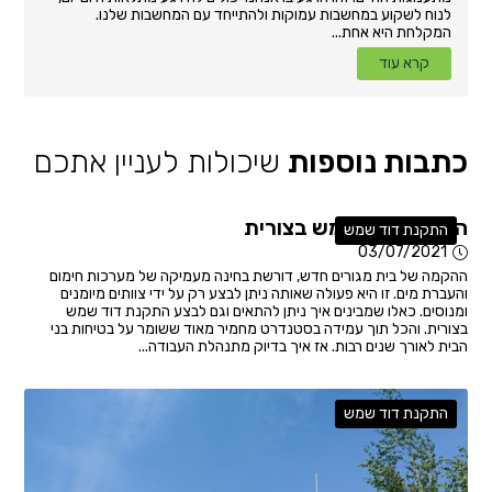
לנוח לשקוע במחשבות עמוקות ולהתייחד עם המחשבות שלנו.
המקלחת היא אחת...
קרא עוד
כתבות נוספות
שיכולות לעניין אתכם
התקנת דוד שמש בצורית
התקנת דוד שמש
03/07/2021
ההקמה של בית מגורים חדש, דורשת בחינה מעמיקה של מערכות חימום
והעברת מים. זו היא פעולה שאותה ניתן לבצע רק על ידי צוותים מיומנים
ומנוסים. כאלו שמבינים איך ניתן להתאים וגם לבצע התקנת דוד שמש
בצורית. והכל תוך עמידה בסטנדרט מחמיר מאוד ששומר על בטיחות בני
הבית לאורך שנים רבות. אז איך בדיוק מתנהלת העבודה...
התקנת דוד שמש